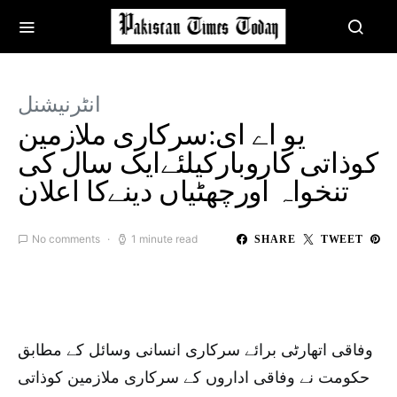
انٹرنیشنل
یو اے ای:سرکاری ملازمین
کوذاتی کاروبارکیلئےایک سال کی
تنخواہ اورچھٹیاں دینےکا اعلان
No comments
1 minute read
SHARE
TWEET
وفاقی اتھارٹی برائے سرکاری انسانی وسائل کے مطابق
حکومت نے وفاقی اداروں کے سرکاری ملازمین کوذاتی