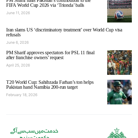
PM Sharif hails Pakistan’s contribution to the
FIFA World Cup 2026 via ‘Trionda’ balls
June 11, 2026
Iran slams US ‘discriminatory treatment’ over World Cup visa
refusals
June 6, 2026
PM Sharif approves spectators for PSL 11 final
after franchise owners’ request
April 25, 2026
T20 World Cup: Sahibzada Farhan’s ton helps
Pakistan hand Namibia 200-run target
February 18, 2026