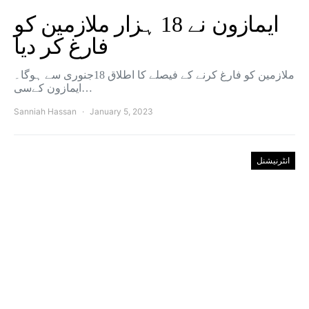
ایمازون نے 18 ہزار ملازمین کو
فارغ کر دیا
ملازمین کو فارغ کرنے کے فیصلے کا اطلاق 18جنوری سے ہوگا۔
ایمازون کےسی…
Sanniah Hassan
January 5, 2023
انٹرنیشنل