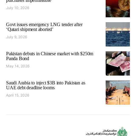
purchases impermissible
July 10, 2026
Govt issues emergency LNG tender after
‘Qatari shipment aborted’
July 9, 2026
Pakistan debuts in Chinese market with $250m
Panda Bond
May 14, 2026
Saudi Arabia to inject $3B into Pakistan as
UAE debt deadline looms
April 15, 2026