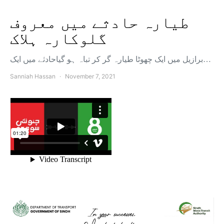
طیارہ حادثے میں معروف
گلوکارہ ہلاک
برازیل میں ایک چھوٹا طیارہ گر کر تباہ ہو گیاحادثے میں ایک…
Sanniah Hassan
November 7, 2021