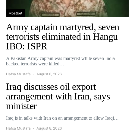
Mostbet
Army captain martyred, seven
terrorists eliminated in Hangu
IBO: ISPR
A Pakistan Army captain was martyred while seven India-
backed terrorists were killed…
Hafsa Mustafa
August 8, 2026
Iraq discusses oil export
arrangement with Iran, says
minister
Iraq is in talks with Iran on an arrangement to allow Iraqi…
Hafsa Mustafa
August 8, 2026