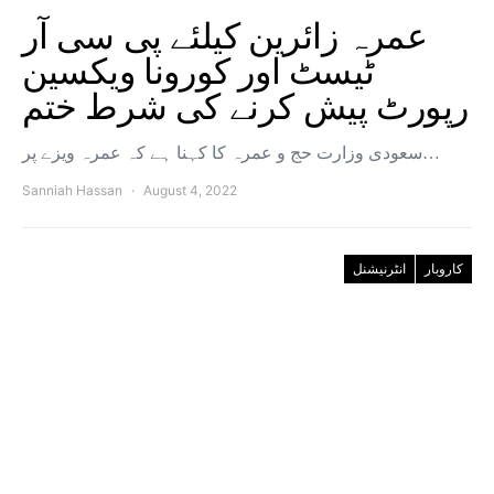
عمرہ زائرین کیلئے پی سی آر
ٹیسٹ اور کورونا ویکسین
رپورٹ پیش کرنے کی شرط ختم
سعودی وزارت حج و عمرہ کا کہنا ہے کہ عمرہ ویزے پر…
Sanniah Hassan
August 4, 2022
کاروبار
انٹرنیشنل