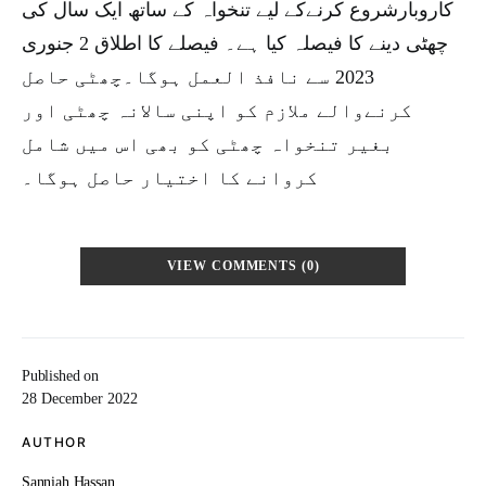
کاروبارشروع کرنےکے لیے تنخواہ کے ساتھ ایک سال کی
چھٹی دینے کا فیصلہ کیا ہے۔ فیصلے کا اطلاق 2 جنوری
2023 سے نافذ العمل ہوگا۔چھٹی حاصل
کرنےوالے ملازم کو اپنی سالانہ چھٹی اور
بغیر تنخواہ چھٹی کو بھی اس میں شامل
کروانے کا اختیار حاصل ہوگا۔
VIEW COMMENTS (0)
Published on
28 December 2022
AUTHOR
Sanniah Hassan