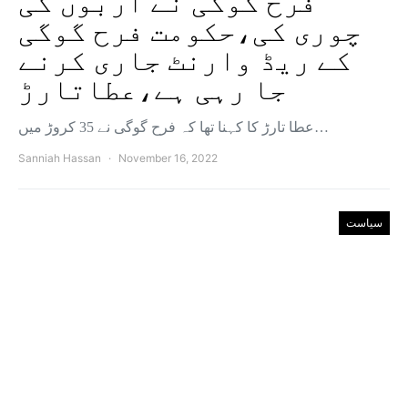
فرح گوگی نے اربوں کی
چوری کی،حکومت فرح گوگی
کے ریڈ وارنٹ جاری کرنے
جا رہی ہے،عطاتارڑ
عطا تارڑ کا کہنا تھا کہ فرح گوگی نے 35 کروڑ میں…
Sanniah Hassan
November 16, 2022
سیاست