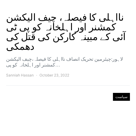
نااہلی کا فیصلہ، چیف الیکشن
کمشنر اور اہلخانہ کو پی ٹی
آئی کے مبینہ کارکن کی قتل کی
دھمکی
لاہور:چیئرمین تحریک انصاف نااہلی کا فیصلہ،چیف الیکشن
کمشنر اور اہلخانہ کو پی…
Sanniah Hassan
October 23, 2022
سیاست