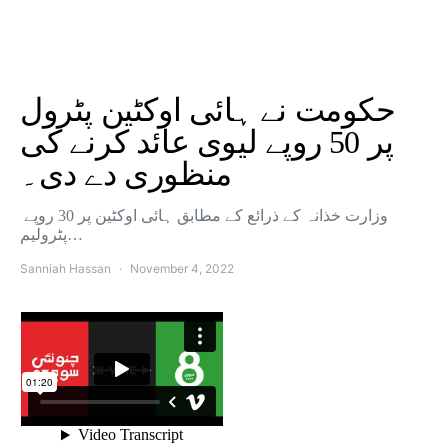
حکومت نے ہائی اوکٹین پٹرول
پر 50 روپے لیوی عائد کرنے کی
منظوری دے دی۔
وزارت خذانہ کے ذرائع کے مطابق ہائی اوکٹین پر 30 روپے
پٹرولیم…
Sanniah Hassan
November 4, 2022