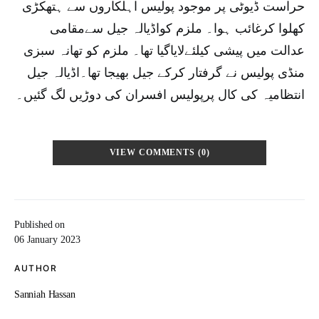
حراست ڈیوٹی پر موجود پولیس اہلکاروں سے ہتھکڑی
کھلوا کرغائب ہوا۔ ملزم کواڈیالہ جیل سےمقامی
عدالت میں پیشی کیلئےلایاگیا تھا۔ ملزم کو تھانہ سبزی
منڈی پولیس نے گرفتار کرکے جیل بھیجا تھا۔اڈیالہ جیل
انتظامیہ کی کال پرپولیس افسران کی دوڑیں لگ گئیں۔
VIEW COMMENTS (0)
Published on
06 January 2023
AUTHOR
Sanniah Hassan