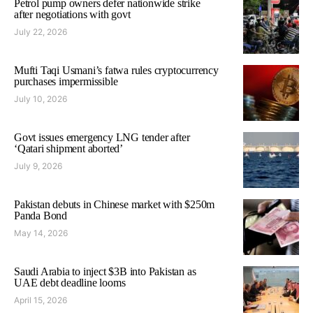
Petrol pump owners defer nationwide strike
after negotiations with govt
July 22, 2026
Mufti Taqi Usmani’s fatwa rules cryptocurrency
purchases impermissible
July 10, 2026
Govt issues emergency LNG tender after
‘Qatari shipment aborted’
July 9, 2026
Pakistan debuts in Chinese market with $250m
Panda Bond
May 14, 2026
Saudi Arabia to inject $3B into Pakistan as
UAE debt deadline looms
April 15, 2026