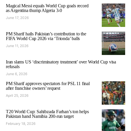
Magical Messi equals World Cup goals record
as Argentina thump Algeria 3-0
June 17, 2026
PM Sharif hails Pakistan’s contribution to the
FIFA World Cup 2026 via ‘Trionda’ balls
June 11, 2026
Iran slams US ‘discriminatory treatment’ over World Cup visa
refusals
June 6, 2026
PM Sharif approves spectators for PSL 11 final
after franchise owners’ request
April 25, 2026
T20 World Cup: Sahibzada Farhan’s ton helps
Pakistan hand Namibia 200-run target
February 18, 2026