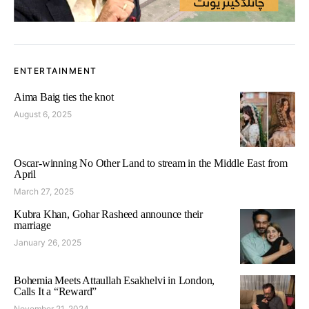
ENTERTAINMENT
Aima Baig ties the knot
August 6, 2025
Oscar-winning No Other Land to stream in the Middle East from
April
March 27, 2025
Kubra Khan, Gohar Rasheed announce their
marriage
January 26, 2025
Bohemia Meets Attaullah Esakhelvi in London,
Calls It a “Reward”
November 21, 2024