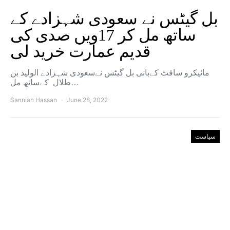
بل گیٹس نے سعودی شہزادے کے
ساتھ مل کر 17ویں صدی کی
قدیم عمارت خرید لی
مائیکرو سافٹ کےبانی بل گیٹس نےسعودی شہزادے الولید بن
طلال کےساتھ مل…
Sanniah Hassan
June 28, 2022
سیاست