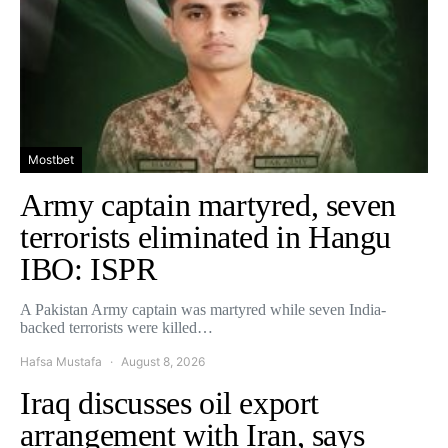
Mostbet
Army captain martyred, seven
terrorists eliminated in Hangu
IBO: ISPR
A Pakistan Army captain was martyred while seven India-
backed terrorists were killed…
Hafsa Mustafa
August 8, 2026
Iraq discusses oil export
arrangement with Iran, says