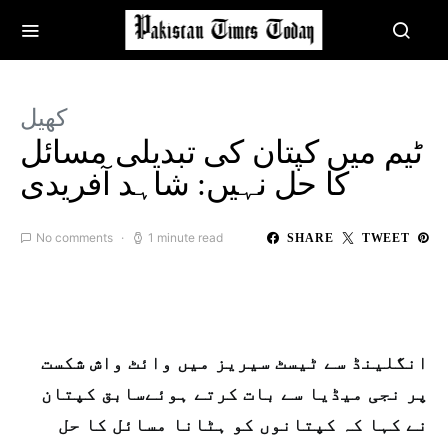
کھیل
ٹیم میں کپتان کی تبدیلی مسائل
کا حل نہیں: شاہد آفریدی
No comments
1 minute read
SHARE
TWEET
انگلینڈ سے ٹیسٹ سیریز میں وائٹ واش شکست
پر نجی میڈیا سے بات کرتے ہوئےسابق کپتان
نے کہا کہ کپتانوں کو ہٹانا مسائل کا حل