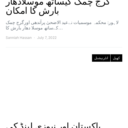
گرج چمک کیساتھ موسلادھار
بارش کا امکان
لاہور: محکمہ موسمیات نےعید الاضحیٰ پرآندھی اورگرج چمک
کےساتھ موسلا دھار بارش کا…
Sanniah Hassan
July 7, 2022
کھیل
انٹرنیشنل
پاکستان اور نیوزی لینڈ کی