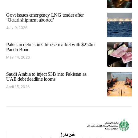
Govt issues emergency LNG tender after
‘Qatari shipment aborted’
July 9, 2026
Pakistan debuts in Chinese market with $250m
Panda Bond
May 14, 2026
Saudi Arabia to inject $3B into Pakistan as
UAE debt deadline looms
April 15, 2026