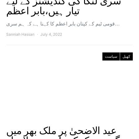
سری لنکا کی کنڈیشنز کے لیے
تیار ہیں،بابر اعظم
قومی ٹیم کے کپتان بابر اعظم کا کہنا ہے کہ ہم سری…
Sanniah Hassan
July 4, 2022
کھیل
سیاست
عید الاضحیٰ پر ملک بھر میں