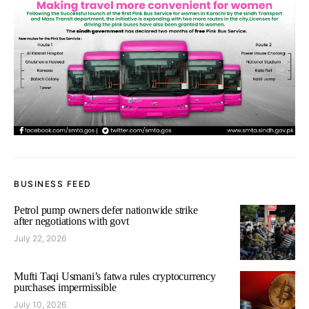
BUSINESS FEED
Petrol pump owners defer nationwide strike
after negotiations with govt
July 22, 2026
Mufti Taqi Usmani’s fatwa rules cryptocurrency
purchases impermissible
July 10, 2026