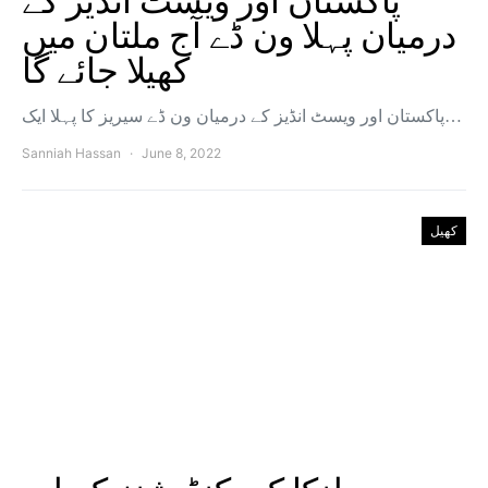
پاکستان اور ویسٹ انڈیز کے
درمیان پہلا ون ڈے آج ملتان میں
کھیلا جائے گا
پاکستان اور ویسٹ انڈیز کے درمیان ون ڈے سیریز کا پہلا ایک…
Sanniah Hassan
June 8, 2022
کھیل