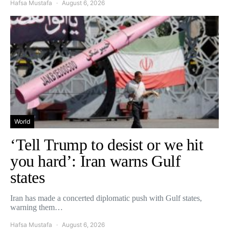
Hafsa Mustafa
August 6, 2026
World
‘Tell Trump to desist or we hit
you hard’: Iran warns Gulf
states
Iran has made a concerted diplomatic push with Gulf states,
warning them…
Hafsa Mustafa
August 6, 2026