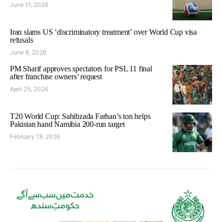
June 11, 2026
Iran slams US ‘discriminatory treatment’ over World Cup visa
refusals
June 6, 2026
PM Sharif approves spectators for PSL 11 final
after franchise owners’ request
April 25, 2026
T20 World Cup: Sahibzada Farhan’s ton helps
Pakistan hand Namibia 200-run target
February 18, 2026