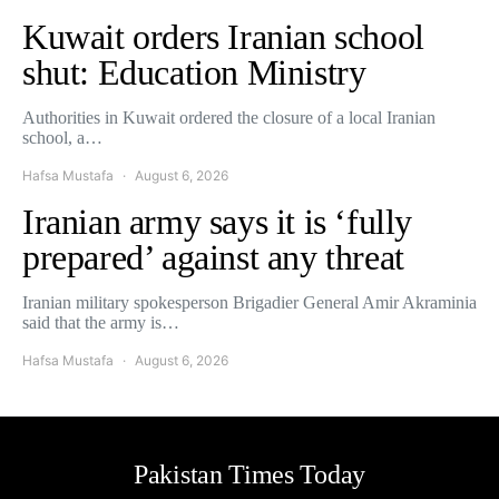
Kuwait orders Iranian school
shut: Education Ministry
Authorities in Kuwait ordered the closure of a local Iranian
school, a…
Hafsa Mustafa
August 6, 2026
Iranian army says it is ‘fully
prepared’ against any threat
Iranian military spokesperson Brigadier General Amir Akraminia
said that the army is…
Hafsa Mustafa
August 6, 2026
Pakistan Times Today