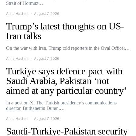
Strait of Hormuz…
Alina Hashmi
August 7, 2026
Trump’s latest thoughts on US-
Iran talks
On the war with Iran, Trump told reporters in the Oval Office:…
Alina Hashmi
August 7, 2026
Turkiye says defence pact with
Saudi Arabia, Pakistan ‘not
aimed at any particular country’
In a post on X, The Turkish presidency’s communications
director, Burhanettin Duran,…
Alina Hashmi
August 7, 2026
Saudi-Turkiye-Pakistan security