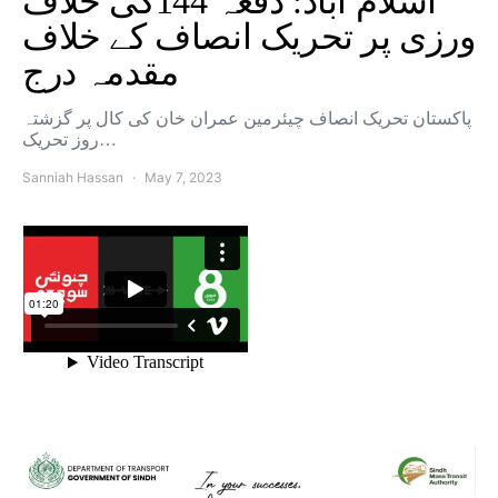
اسلام آباد: دفعہ 144کی خلاف
ورزی پر تحریک انصاف کے خلاف
مقدمہ درج
پاکستان تحریک انصاف چیئرمین عمران خان کی کال پر گزشتہ
روز تحریک…
Sanniah Hassan
May 7, 2023