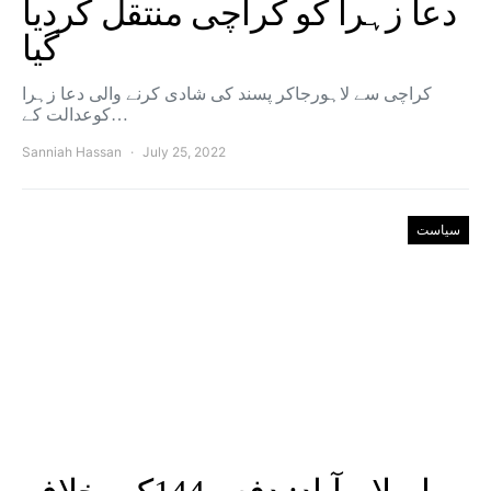
دعا زہرا کو کراچی منتقل کردیا
گیا
کراچی سے لاہورجاکر پسند کی شادی کرنے والی دعا زہرا
کوعدالت کے…
Sanniah Hassan
July 25, 2022
سیاست