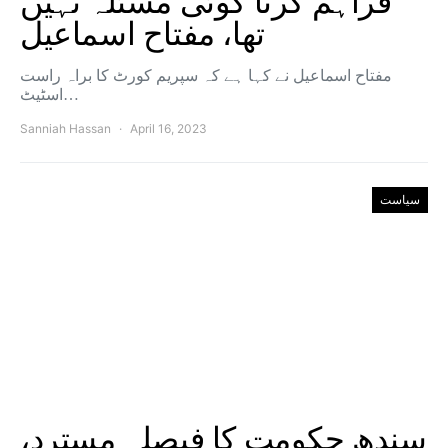
فراہم کرنا کوئی مسئلہ نہیں
تھا، مفتاح اسماعیل
مفتاح اسماعیل نے کہا ہے کہ سپریم کورٹ کا براہ راست
اسٹیٹ…
Sanniah Hassan
April 16, 2023
سیاست
سندھ حکومت کا فیصلہ مسترد،