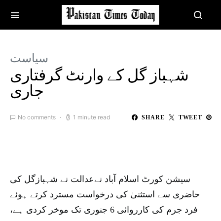
سیاست
شہباز گل کے وارنٹ گرفتاری
جاری
No comments
1 minute read
SHARE
TWEET
سیشن کورٹ اسلام آباد نےعدالت نے شہبازگل کی
حاضری سے استثنیٰ کی درخواست مسترد کرتے ہوئے
فرد جرم کی کارروائی 6 جنوری تک موخر کردی ہے،