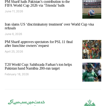
PM Sharif hails Pakistan’s contribution to the
FIFA World Cup 2026 via ‘Trionda’ balls
June 11, 2026
Iran slams US ‘discriminatory treatment’ over World Cup visa
refusals
June 6, 2026
PM Sharif approves spectators for PSL 11 final
after franchise owners’ request
April 25, 2026
T20 World Cup: Sahibzada Farhan’s ton helps
Pakistan hand Namibia 200-run target
February 18, 2026