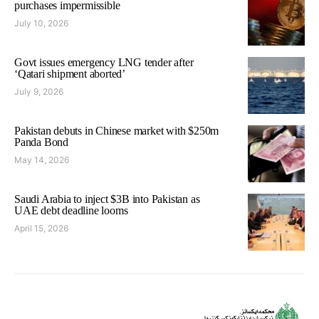
purchases impermissible
July 10, 2026
Govt issues emergency LNG tender after
‘Qatari shipment aborted’
July 9, 2026
Pakistan debuts in Chinese market with $250m
Panda Bond
May 14, 2026
Saudi Arabia to inject $3B into Pakistan as
UAE debt deadline looms
April 15, 2026