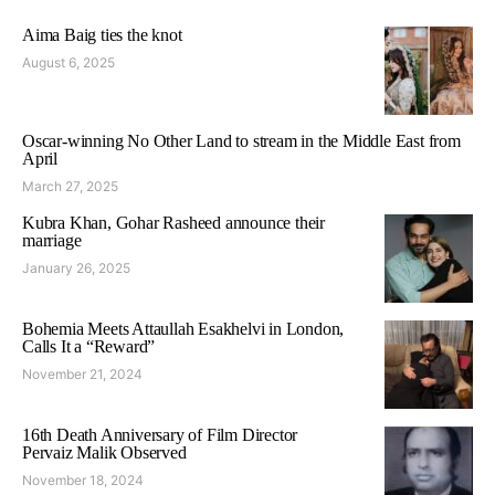
Aima Baig ties the knot
August 6, 2025
Oscar-winning No Other Land to stream in the Middle East from
April
March 27, 2025
Kubra Khan, Gohar Rasheed announce their
marriage
January 26, 2025
Bohemia Meets Attaullah Esakhelvi in London,
Calls It a “Reward”
November 21, 2024
16th Death Anniversary of Film Director
Pervaiz Malik Observed
November 18, 2024