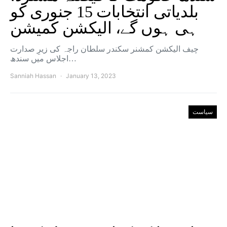
بلدیاتی انتخابات 15 جنوری کو
ہی ہوں گے، الیکشن کمیشن
چیف الیکشن کمشنر سکندر سلطان راجہ کی زیرِ صدارت
اجلاس میں سندھ…
Sanniah Hassan
January 13, 2023
سیاست