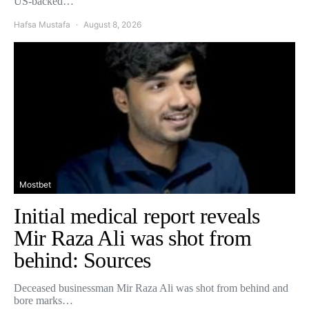
US-backed…
Hafsa Mustafa
August 8, 2026
Mostbet
Initial medical report reveals
Mir Raza Ali was shot from
behind: Sources
Deceased businessman Mir Raza Ali was shot from behind and
bore marks…