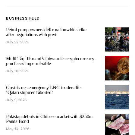
BUSINESS FEED
Petrol pump owners defer nationwide strike
after negotiations with govt
July 22, 2026
Mufti Taqi Usmani’s fatwa rules cryptocurrency
purchases impermissible
July 10, 2026
Govt issues emergency LNG tender after
‘Qatari shipment aborted’
July 9, 2026
Pakistan debuts in Chinese market with $250m
Panda Bond
May 14, 2026