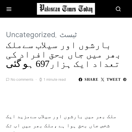
Uncategorized
ٹیسٹ
بارشوں اور سیلاب سےملک
بھر میں جاں بحق افراد کی
تعداد ایک ہزار697 ہو گئی
No comments
1 minute read
SHARE
TWEET
ملک بھر میں بارشوں اور سیلاب سےمزید ایک
شخص جاں بحق ہوا ہے ،ملک بھر میں اب تک