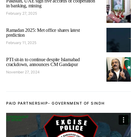
Pakistan, UAE sign five accords of cooperation
in banking, mining
February 27, 2025
Ramadan 2025: Met office shares latest
prediction
February 11, 2025
PTI sit-in to continue despite Islamabad
crackdown, announces CM Gandapur
November 27, 2024
PAID PARTNERSHIP- GOVERNMENT OF SINDH