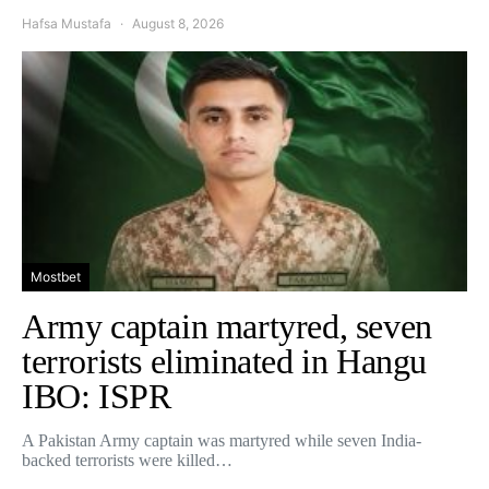
Hafsa Mustafa
August 8, 2026
Mostbet
Army captain martyred, seven
terrorists eliminated in Hangu
IBO: ISPR
A Pakistan Army captain was martyred while seven India-
backed terrorists were killed…