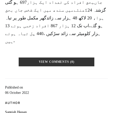
جاںبحق افراد کی تعداد ایک ہزار697 ہو گئی
گزشتہ 24گھنٹےمیں سندھ میں ایک شخص جاں بحق
ہوا، 20 لاکھ 48 ہزار سے زائدگھر مکمل طور پر تباہ
ہو گئے،اب تک 12 ہزار 867 افراد زخمی ہوئے 13
ہزار کلومیٹر سے زائد سڑکیں ،440 پل تباہ ہوئے
ہیں-
VIEW COMMENTS (0)
Published on
06 October 2022
AUTHOR
Sanniah Hassan