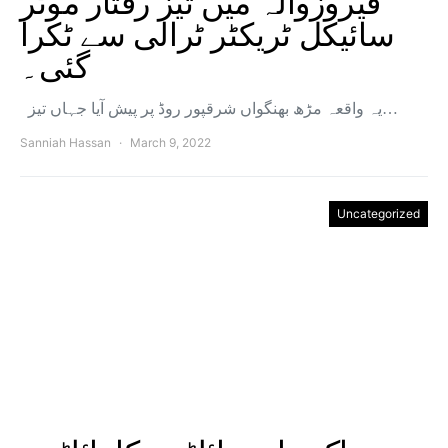
فیروزوالہ میں تیز رفتار موٹر
سائیکل ٹریکٹر ٹرالی سے ٹکرا
گئی۔
یہ واقعہ مڑھ بھنگواں شرقپور روڈ پر پیش آیا جہاں تیز…
Sanniah Hassan
March 9, 2022
Uncategorized