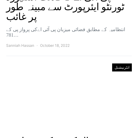
ٹورنٹو ایئرپورٹ سے مبینہ طور
پر غائب
انتظامیہ کے مطابق فضائی میزبان پی آئی اےکی پرواز پی کے
781…
Sanniah Hassan
October 18, 2022
انٹرنیشنل