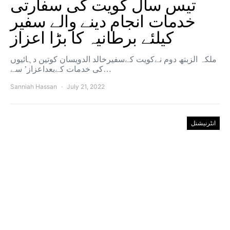
تیس سال کویت کی سفارتی
خدمات انجام دینے والے سفیر
کیلئے برطانیہ کا بڑا اعزاز
ملکہ الزبتھ دوم نےکویت کےسفیرخالد الدویسان کوتین دہائیوں
کی خدمات کےبعداعزاز’ سے…
Sanniah Hassan
July 21, 2022
انٹرنیشنل