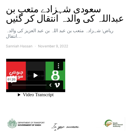
سعودی شہزادے متعب بن
عبداللہ کی والدہ انتقال کر گئیں
ریاض: شہزادہ متعب بن عبد اللہ بن عبد العزیز کی والدہ
انتقال…
Sanniah Hassan
November 9, 2022