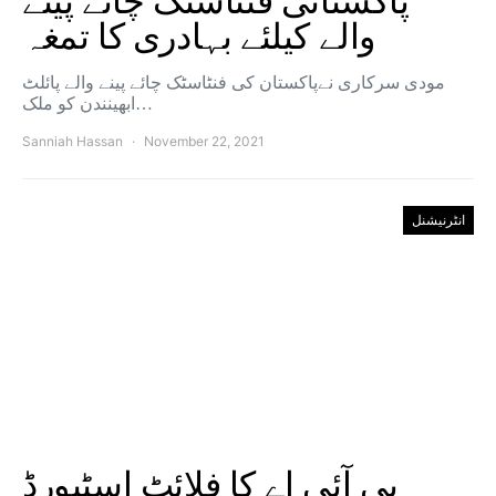
پاکستانی فنٹاسٹک چائے پینے
والے کیلئے بہادری کا تمغہ
مودی سرکاری نےپاکستان کی فنٹاسٹک چائے پینے والے پائلٹ
ابھینندن کو ملک…
Sanniah Hassan
November 22, 2021
انٹرنیشنل
پی آئی اے کا فلائٹ اسٹیورڈ