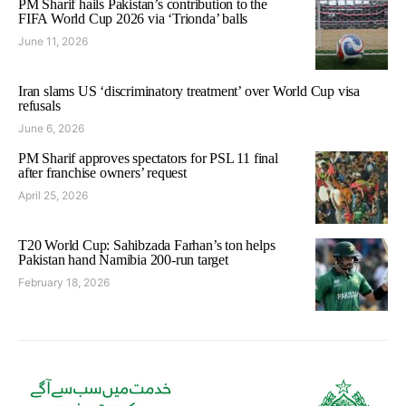
PM Sharif hails Pakistan’s contribution to the
FIFA World Cup 2026 via ‘Trionda’ balls
June 11, 2026
Iran slams US ‘discriminatory treatment’ over World Cup visa
refusals
June 6, 2026
PM Sharif approves spectators for PSL 11 final
after franchise owners’ request
April 25, 2026
T20 World Cup: Sahibzada Farhan’s ton helps
Pakistan hand Namibia 200-run target
February 18, 2026