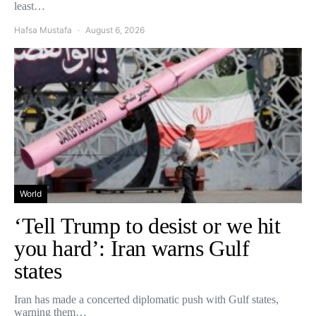
least…
Hafsa Mustafa
August 6, 2026
World
‘Tell Trump to desist or we hit
you hard’: Iran warns Gulf
states
Iran has made a concerted diplomatic push with Gulf states,
warning them…