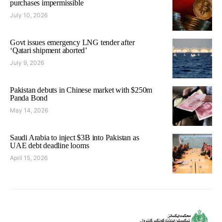
purchases impermissible
July 10, 2026
Govt issues emergency LNG tender after
‘Qatari shipment aborted’
July 9, 2026
Pakistan debuts in Chinese market with $250m
Panda Bond
May 14, 2026
Saudi Arabia to inject $3B into Pakistan as
UAE debt deadline looms
April 15, 2026