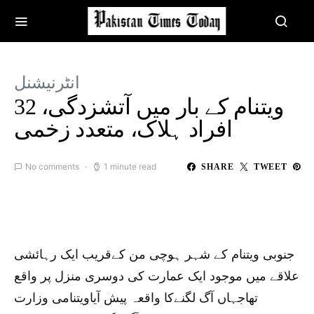
انٹرنیشنل
ویتنام کے بار میں آتشزدگی، 32
افراد ہلاک، متعدد زخمی
No comments
1 minute read
SHARE
TWEET
جنوبی ویتنام کے شہر ہوچی من کےقریب ایک رہائشی
علاقے میں موجود ایک عمارت کی دوسری منزل پر واقع
تھاجہاں آگ لگنےکا واقعہ پیش آیاویتنامی وزارت