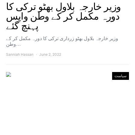
وزیر خارجہ بلاول بھٹو ترکی کا
دورہ مکمل کر کے وطن واپس
پہنچ گئے
وزیر خارجہ بلاول بھٹو زرداری ترکی کا دورہ مکمل کر کے
وطن…
Sanniah Hassan
June 2, 2022
سیاست