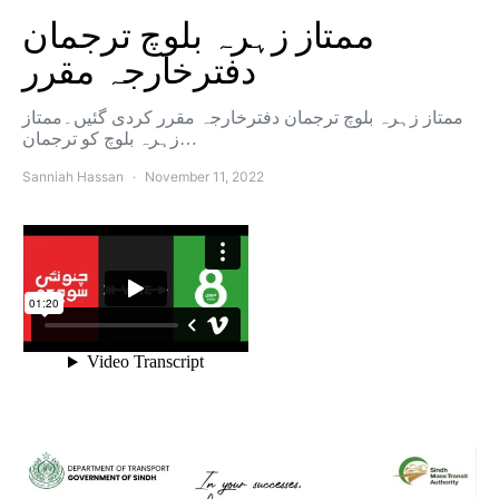
ممتاز زہرہ بلوچ ترجمان
دفترخارجہ مقرر
ممتاز زہرہ بلوچ ترجمان دفترخارجہ مقرر کردی گئیں۔ممتاز
زہرہ بلوچ کو ترجمان…
Sanniah Hassan
November 11, 2022