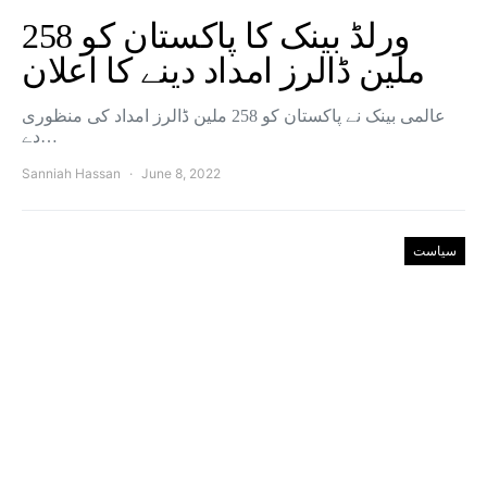
‏ورلڈ بینک کا پاکستان کو 258
ملین ڈالرز امداد دینے کا اعلان
‏عالمی بینک نے پاکستان کو 258 ملین ڈالرز امداد کی منظوری
دے…
Sanniah Hassan
June 8, 2022
سیاست