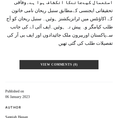
استعمال کیےجانےکا انکشاف ہوا ہے۔
وفاقی
تحقیقاتی ایجنسی کےمطابق سنبل ریحان نامی خاتون
کے اکاؤنٹس میں ٹرانزیکشنز ہوئیں۔ سنبل ریحان کو آج
طلب کیامگر وہ پیش نہ ہوئیں۔ایف آئی اے کی جانب
سےپاکستان اوربیرون ملک جائیدادوں اور ایف بی آر کی
تفصیلات طلب کی گئی تھیں
VIEW COMMENTS (0)
Published on
06 January 2023
AUTHOR
Sanniah Hassan