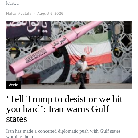
least…
Hafsa Mustafa
August 6, 2026
World
‘Tell Trump to desist or we hit
you hard’: Iran warns Gulf
states
Iran has made a concerted diplomatic push with Gulf states,
warning them…