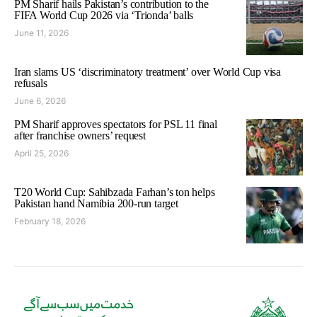
PM Sharif hails Pakistan’s contribution to the
FIFA World Cup 2026 via ‘Trionda’ balls
June 11, 2026
Iran slams US ‘discriminatory treatment’ over World Cup visa
refusals
June 6, 2026
PM Sharif approves spectators for PSL 11 final
after franchise owners’ request
April 25, 2026
T20 World Cup: Sahibzada Farhan’s ton helps
Pakistan hand Namibia 200-run target
February 18, 2026