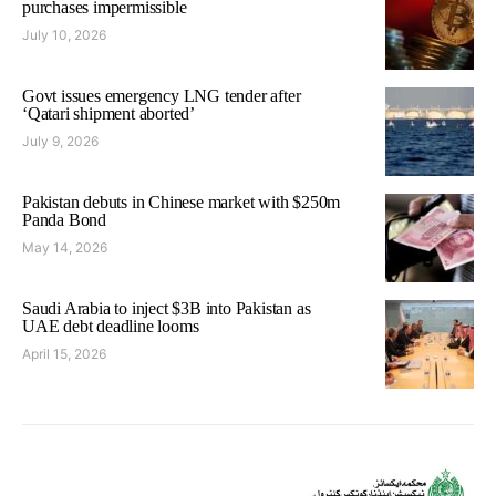
purchases impermissible
July 10, 2026
Govt issues emergency LNG tender after
‘Qatari shipment aborted’
July 9, 2026
Pakistan debuts in Chinese market with $250m
Panda Bond
May 14, 2026
Saudi Arabia to inject $3B into Pakistan as
UAE debt deadline looms
April 15, 2026