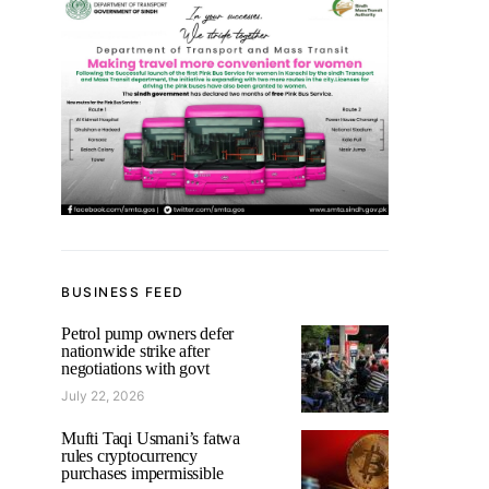
BUSINESS FEED
Petrol pump owners defer
nationwide strike after
negotiations with govt
July 22, 2026
Mufti Taqi Usmani’s fatwa
rules cryptocurrency
purchases impermissible