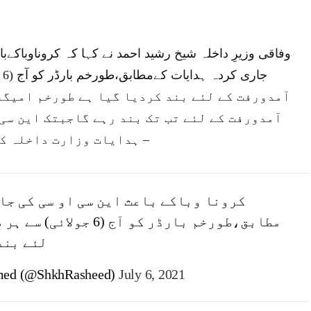
وفاقی وزیرِ داخلہ شیخ رشید احمد نے کہا کہ کروناوباک
جا
آمدورفت کے لئے بند کردیا گیا ہے طورخم امیگر
آمدورفت کے لئے تب تک بند رہے گاجبتک این سی
ہدایات وزارت داخلہ کوموصول نہیں ہوتیں –
کرونا وباکے باعث این سی او سی کی جا
مطابق،طورخم بارڈر کو آج (6
لئے بند 
med (@ShkhRasheed)
July 6, 2021