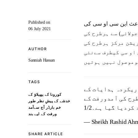
Published on
ےباعث این سی او سی کی
06 July 2021
ری کردہ ہدایات کےمطابق،طورخم بارڈر کو آج (6 جولائی) سے ہرطرح کی
یشن مرکز ہرطرح کی
AUTHOR
 او سی کیطرف سےنئی
Sanniah Hassan
TAGS
ریکردہ ہدایات کے
کورونا کے پھیلاؤ کے
 جولائی) سے ہر طرح کی آمدورفت کے
خدشے کے پیشِ نظر طور
کردیا گیا ہے۔1/2
خم بارڈر آج سےآمد
ورفت کے لیے بند
— Sheikh Rashid Ah
SHARE ARTICLE