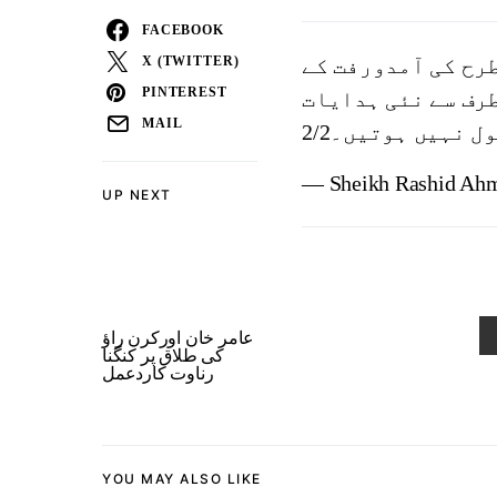
FACEBOOK
طرح کی آمدورفت کے
X (TWITTER)
PINTEREST
طرف سے نئی ہدایات
MAIL
 نہیں ہوتیں۔2/2
— Sheikh Rashid Ah
UP NEXT
عامر خان اورکرن راؤ
کی طلاق پر کنگنا
رناوت کاردعمل
YOU MAY ALSO LIKE