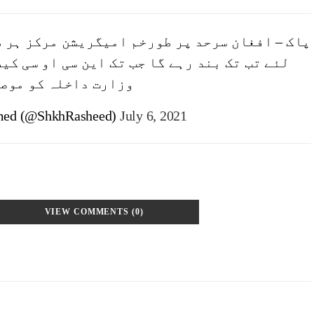
پاک – افغان سرحد پر طورخم امیگریشن مرکز ہر 
لئے تب تک بند رہے گا جب تک این سی او سی کی
وزارت داخلہ کو موصول
med (@ShkhRasheed)
July 6, 2021
VIEW COMMENTS (0)