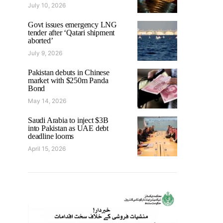
July 10, 2026
Govt issues emergency LNG
tender after ‘Qatari shipment
aborted’
July 9, 2026
Pakistan debuts in Chinese
market with $250m Panda
Bond
May 14, 2026
Saudi Arabia to inject $3B
into Pakistan as UAE debt
deadline looms
April 15, 2026