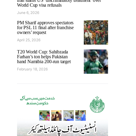
Iran slams US ‘discriminatory treatment’ over
World Cup visa refusals
June 6, 2026
PM Sharif approves spectators
for PSL 11 final after franchise
owners’ request
April 25, 2026
T20 World Cup: Sahibzada
Farhan’s ton helps Pakistan
hand Namibia 200-run target
February 18, 2026