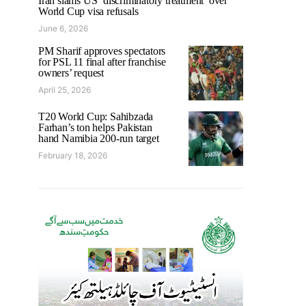
Iran slams US ‘discriminatory treatment’ over
World Cup visa refusals
June 6, 2026
PM Sharif approves spectators
for PSL 11 final after franchise
owners’ request
April 25, 2026
T20 World Cup: Sahibzada
Farhan’s ton helps Pakistan
hand Namibia 200-run target
February 18, 2026