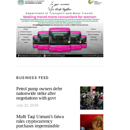
BUSINESS FEED
Petrol pump owners defer
nationwide strike after
negotiations with govt
July 22, 2026
Mufti Taqi Usmani’s fatwa
rules cryptocurrency
purchases impermissible