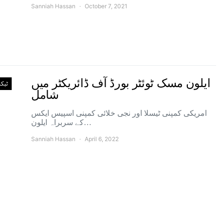
Sanniah Hassan
October 7, 2021
ایلون مسک ٹوئٹر بورڈ آف ڈائریکٹر میں
ٹیک
شامل
امریکی کمپنی ٹیسلا اور نجی خلائی کمپنی اسپیس ایکس
کے سربراہ ایلون…
Sanniah Hassan
April 6, 2022