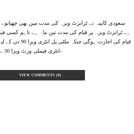
سعودی کابینہ نے ٹرانزٹ ویزہ کی مدت میں بھی چھیانوے گھ
ہے ٹرانزٹ ویزہ پر قیام کی مدت تین ماہ ہے تاہم کسی فیس
قیام کی اجازت ہوگی جبک
انٹری فیملی وزٹ ویزا 30 دن کے لیے کارآمد ہے-
VIEW COMMENTS (0)