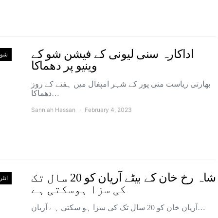
اداکارہ سنی لیونی کے فیشن شو کے
شوب
وینیو پر دھماکا
بھارتی ریاست منی پور کے شہر امپفال میں ہفتے کے روز
دھماکا…
Sanniah Hassan
February 4, 2023
شاہ رخ خان کے بیٹے آریان کو 20 سال تک
انٹ
کی سزا ہوسکتی ہے
آریان خان کو 20 سال تک کی سزا ہو سکتی ہے آریان…