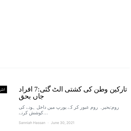
تارکین وطن کی کشتی الٹ گئی:7 افراد
انٹ
جاں بحق
روم:بحیرہ روم عبور کر کے یورپ میں داخل ہونے کی
کوشش کرنے…
Sanniah Hassan
June 30, 2021