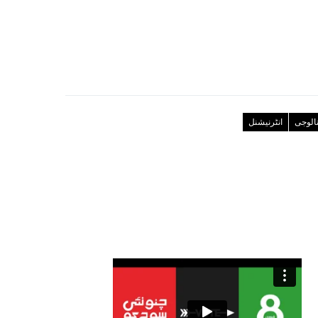
نالوجی
انٹرنیشنل