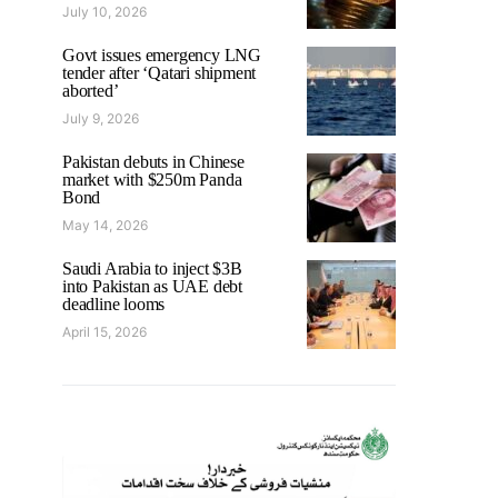
July 10, 2026
Govt issues emergency LNG
tender after ‘Qatari shipment
aborted’
July 9, 2026
Pakistan debuts in Chinese
market with $250m Panda
Bond
May 14, 2026
Saudi Arabia to inject $3B
into Pakistan as UAE debt
deadline looms
April 15, 2026