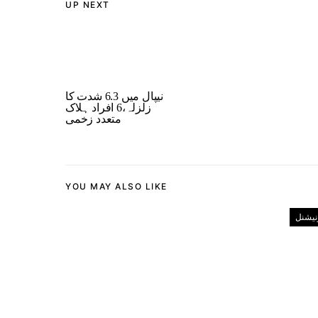
UP NEXT
نیپال میں 6.3 شدت کا
زلزلہ،6 افراد ہلاک
متعدد زخمی
YOU MAY ALSO LIKE
رنیشنل