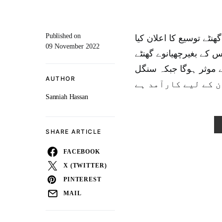
Published on
نٹے توسیع کا اعلان کیا
09 November 2022
 کے بغیرچھیانوے گھنٹے
ہ ملٹی پل انٹری ویزا 90 دن کے لیے موثر ہوگا جبکہ سنگل
AUTHOR
Sanniah Hassan
SHARE ARTICLE
FACEBOOK
X (TWITTER)
PINTEREST
MAIL