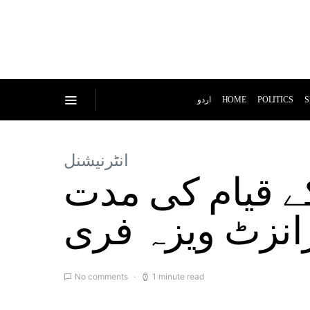
اردو
HOME
POLITICS
S
انٹرنیشنل
 قیام کی مدت
رانزٹ ویزہ فری
No comments
1 minute read