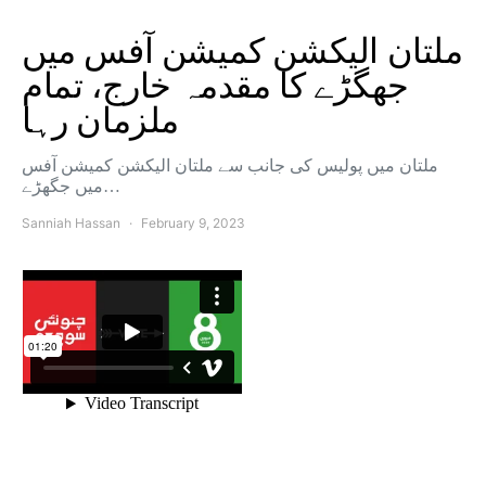
ملتان الیکشن کمیشن آفس میں
جھگڑے کا مقدمہ خارج، تمام
ملزمان رہا
ملتان میں پولیس کی جانب سے ملتان الیکشن کمیشن آفس
میں جگھڑے…
Sanniah Hassan
February 9, 2023