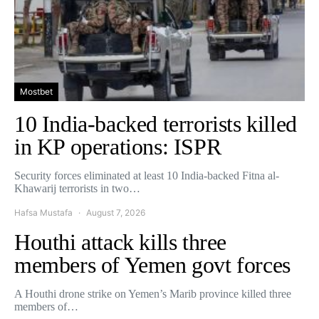
Mostbet
10 India-backed terrorists killed
in KP operations: ISPR
Security forces eliminated at least 10 India-backed Fitna al-
Khawarij terrorists in two…
Hafsa Mustafa
August 7, 2026
Houthi attack kills three
members of Yemen govt forces
A Houthi drone strike on Yemen’s Marib province killed three
members of…