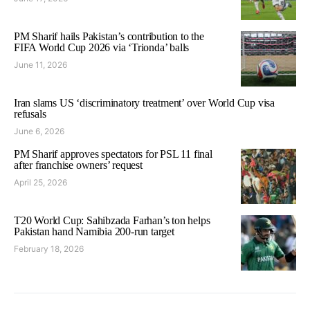
PM Sharif hails Pakistan’s contribution to the
FIFA World Cup 2026 via ‘Trionda’ balls
June 11, 2026
Iran slams US ‘discriminatory treatment’ over World Cup visa
refusals
June 6, 2026
PM Sharif approves spectators for PSL 11 final
after franchise owners’ request
April 25, 2026
T20 World Cup: Sahibzada Farhan’s ton helps
Pakistan hand Namibia 200-run target
February 18, 2026