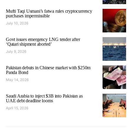
Mufti Taqi Usmani’s fatwa rules cryptocurrency
purchases impermissible
July 10, 2026
Govt issues emergency LNG tender after
‘Qatari shipment aborted’
July 9, 2026
Pakistan debuts in Chinese market with $250m
Panda Bond
May 14, 2026
Saudi Arabia to inject $3B into Pakistan as
UAE debt deadline looms
April 15, 2026