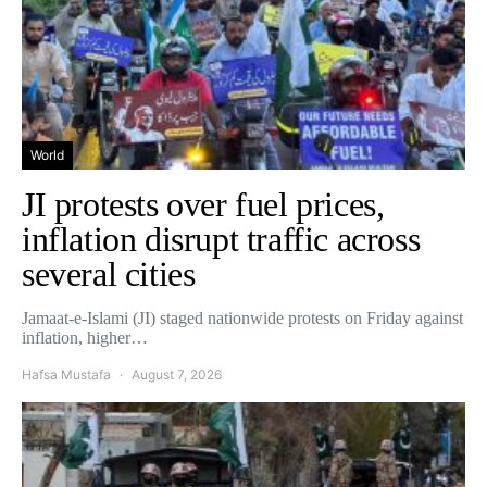
World
JI protests over fuel prices,
inflation disrupt traffic across
several cities
Jamaat-e-Islami (JI) staged nationwide protests on Friday against
inflation, higher…
Hafsa Mustafa
August 7, 2026