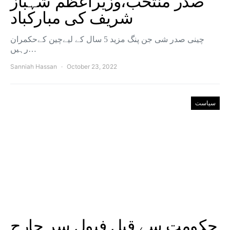
صدر منتخب،وزیراعظم شہباز
شریف کی مبارکباد
چینی صدر شی جن پنگ مزید 5 سال کے لیےچین کےحکمران
رہیں…
Sanniah Hassan
October 23, 2022
سیاست
حکومت سے قبل فیول سر چارج