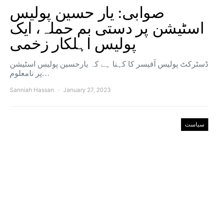
صوابی: یار حسین پولیس
اسٹیشن پر دستی بم حملہ، ایک
پولیس اہلکار زخمی
ڈسٹرکٹ پولیس آفیسر کا کہنا ہے کہ یارحسین پولیس اسٹیشن
پر نامعلوم…
Sanniah Hassan
January 27, 2023
سیاست