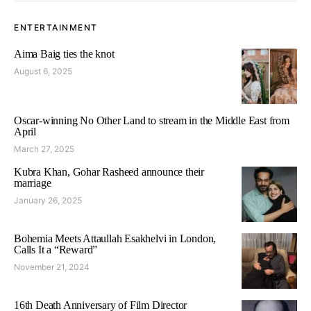
ENTERTAINMENT
Aima Baig ties the knot
August 6, 2025
Oscar-winning No Other Land to stream in the Middle East from
April
March 27, 2025
Kubra Khan, Gohar Rasheed announce their
marriage
January 26, 2025
Bohemia Meets Attaullah Esakhelvi in London,
Calls It a “Reward”
November 21, 2024
16th Death Anniversary of Film Director