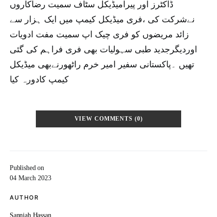
ڈاکٹرز اور پیرامیڈیکل سٹاف سمیت رضاکاروں
نےشرکت کی ،فری میڈیکل کیمپ میں ایک ہزار سے
زائد مریضوں کو فری چیک اپ سمیت مفت ادویات
اوردیگرجدید طبی سہولیات بھی فری فراہم کی گئی
تھیں ۔پاکستانی سفیر امیر خرم راٹھورنےبھی میڈیکل
کیمپ کادورہ کیا
VIEW COMMENTS (0)
Published on
04 March 2023
AUTHOR
Sanniah Hassan