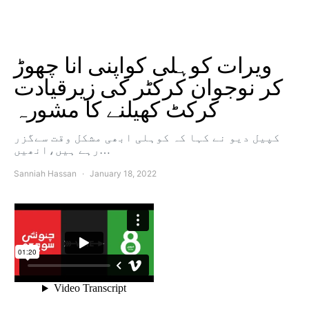
ویرات کوہلی کواپنی انا چھوڑ
کر نوجوان کرکٹر کی زیرقیادت
کرکٹ کھیلنے کا مشورہ
کپیل دیو نے کہا کہ کوہلی ابھی مشکل وقت سےگزر
رہے ہیں،انھیں…
Sanniah Hassan
January 18, 2022