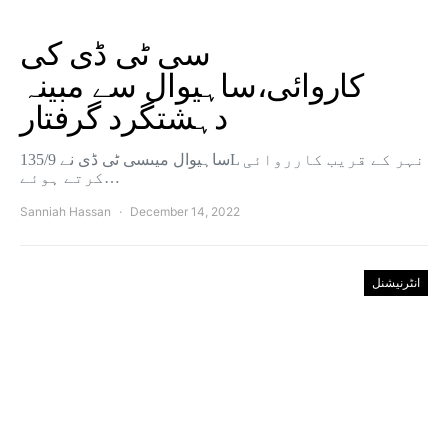
سی ٹی ڈی کی
کاروائی،ساہیوال سے مبینہ
دہشتگرد گرفتار
ساہیوال میںسی ٹی ڈی نے 135/9L نہر کے قریب کارروائی
کرتے ہوئے…
Sanniah Hassan
December 14, 2022
انٹرنیشنل