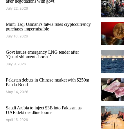
after negotiations with govt
July 22, 2026
Mufti Taqi Usmani’s fatwa rules cryptocurrency
purchases impermissible
July 10, 2026
Govt issues emergency LNG tender after
‘Qatari shipment aborted’
July 9, 2026
Pakistan debuts in Chinese market with $250m
Panda Bond
May 14, 2026
Saudi Arabia to inject $3B into Pakistan as
UAE debt deadline looms
April 15, 2026