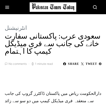
انٹرنیشنل
سعودی عرب: پاکستانی سفارت
خانے کی جانب سے فری میڈیکل
کیمپ کا اہتمام
No comments
1 minute read
SHARE
TWEET
دارالحکومت ریاض میں پاکستان ڈاکٹرز گروپ کی جانب
سے منعقدہ فری میڈیکل کیمپ میں دو سو سے زائد