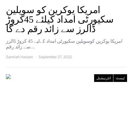
امریکا یوکرین کو سویلین
سکیورٹی امداد کیلئے 45کروڑ
ڈالرز سے زائد رقم دے گا
امریکا یوکرین کوسویلین سکیورٹی امداد کےلیے 45 کروڑ ڈالرز
سے زائد رقم…
Sanniah Hassan
September 27, 2022
ٹیسٹ
انٹرنیشنل