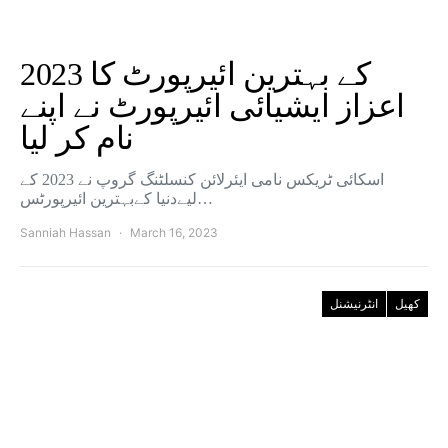
2023 کے بہترین ائیرپورٹ کا
اعزاز ایشیائی ائیرپورٹ نے اپنے
نام کر لیا
اسکائی ٹریکس نامی ایئرلائن کنسلٹنگ گروپ نے 2023 کے
لیےدنیا کےبہترین ائیرپورٹس…
Sanniah Hassan
March 16, 2023
کھیل
انٹرنیشنل