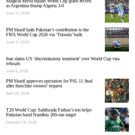
Magical Messi equals World Cup goals record
as Argentina thump Algeria 3-0
June 17, 2026
PM Sharif hails Pakistan’s contribution to the
FIFA World Cup 2026 via ‘Trionda’ balls
June 11, 2026
Iran slams US ‘discriminatory treatment’ over World Cup visa
refusals
June 6, 2026
PM Sharif approves spectators for PSL 11 final
after franchise owners’ request
April 25, 2026
T20 World Cup: Sahibzada Farhan’s ton helps
Pakistan hand Namibia 200-run target
February 18, 2026