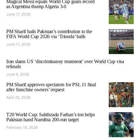
Magical Messi equals World Cup goals record
as Argentina thump Algeria 3-0
June 17, 2026
PM Sharif hails Pakistan’s contribution to the
FIFA World Cup 2026 via ‘Trionda’ balls
June 11, 2026
Iran slams US ‘discriminatory treatment’ over World Cup visa
refusals
June 6, 2026
PM Sharif approves spectators for PSL 11 final
after franchise owners’ request
April 25, 2026
T20 World Cup: Sahibzada Farhan’s ton helps
Pakistan hand Namibia 200-run target
February 18, 2026