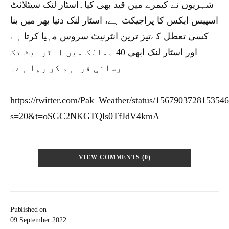
شہریوں نے کیمرے میں قید بھی کیا۔اسٹار لنک سیٹلائٹ
اسپیس ایکس کا پراجیکٹ ہے، اسٹار لنک دنیا بھر میں بنا
کسی تعطل کےتیز ترین انٹرنیٹ سروس مہیا کرتا ہے
اور اسٹار لنک ابھی 40 ممالک میں انٹرنیٹ تک
رسائی فراہم کر رہا ہے۔
https://twitter.com/Pak_Weather/status/156790372815354
s=20&t=oSGC2NKGTQls0TfJdV4kmA
VIEW COMMENTS (0)
Published on
09 September 2022