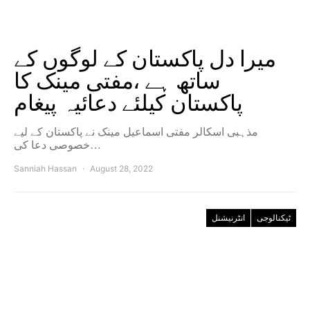
میرا دل پاکستان کے لوگوں کے
ساتھ ہے ،مفتی مینک کا
پاکستان کیلئے دعائیہ پیغام
مذہبی اسکالر مفتی اسماعیل مینک نے پاکستان کے لیے
خصوصی دعا کی…
Sanniah Hassan
August 28, 2022
ٹیکنالوجی
انٹرنیشنل