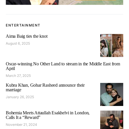
ENTERTAINMENT
Aima Baig ties the knot
August 6, 2025
Oscar-winning No Other Land to stream in the Middle East from
April
March 27, 2025
Kubra Khan, Gohar Rasheed announce their
marriage
January 26, 2025
Bohemia Meets Attaullah Esakhelvi in London,
Calls It a “Reward”
November 21, 2024