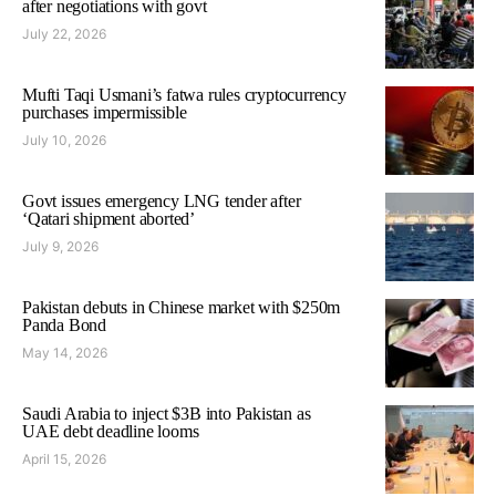
after negotiations with govt
July 22, 2026
Mufti Taqi Usmani’s fatwa rules cryptocurrency
purchases impermissible
July 10, 2026
Govt issues emergency LNG tender after
‘Qatari shipment aborted’
July 9, 2026
Pakistan debuts in Chinese market with $250m
Panda Bond
May 14, 2026
Saudi Arabia to inject $3B into Pakistan as
UAE debt deadline looms
April 15, 2026