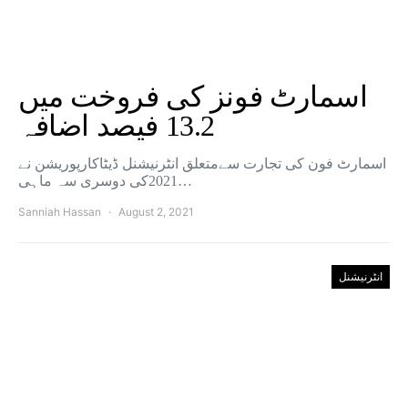
اسمارٹ فونز کی فروخت میں
13.2 فیصد اضافہ
اسمارٹ فون کی تجارت سےمتعلق انٹرنیشنل ڈیٹاکارپوریشن نے
2021کی دوسری سہ ماہی…
Sanniah Hassan
August 2, 2021
انٹرنیشنل