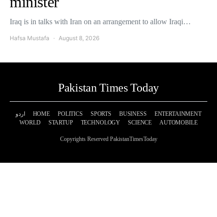
minister
Iraq is in talks with Iran on an arrangement to allow Iraqi…
Hafsa Mustafa
August 8, 2026
Pakistan Times Today
اردو
HOME
POLITICS
SPORTS
BUSINESS
ENTERTAINMENT
WORLD
STARTUP
TECHNOLOGY
SCIENCE
AUTOMOBILE
Copyrights Reserved PakistanTimesToday