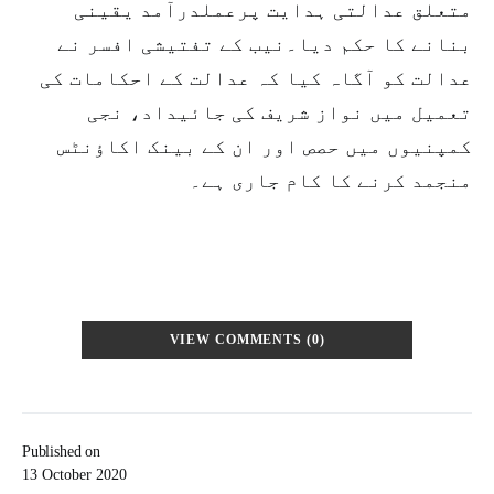
متعلق عدالتی ہدایت پرعملدرآمد یقینی
بنانے کا حکم دیا۔نیب کے تفتیشی افسر نے
عدالت کو آگاہ کیا کہ عدالت کے احکامات کی
تعمیل میں نواز شریف کی جائیداد، نجی
کمپنیوں میں حصص اور ان کے بینک اکاؤنٹس
منجمد کرنے کا کام جاری ہے۔
VIEW COMMENTS (0)
Published on
13 October 2020