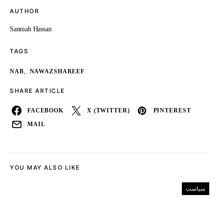
AUTHOR
Sanniah Hassan
TAGS
,
NAB
NAWAZSHAREEF
SHARE ARTICLE
FACEBOOK
X (TWITTER)
PINTEREST
MAIL
YOU MAY ALSO LIKE
سیاست