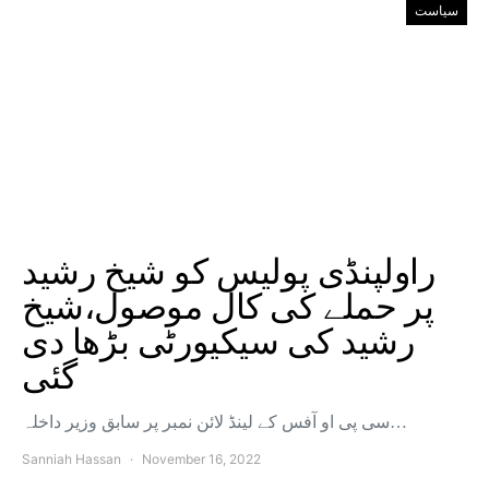
سیاست
راولپنڈی پولیس کو شیخ رشید
پر حملے کی کال موصول،شیخ
رشید کی سیکیورٹی بڑھا دی
گئی
سی پی او آفس کے لینڈ لائن نمبر پر سابق وزیر داخلہ…
Sanniah Hassan
November 16, 2022