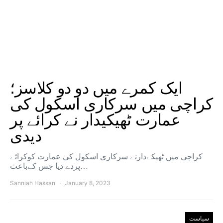
ایک کمرے میں دو دو کلاسز؛
کراچی میں سرکاری اسکول کی
عمارت ٹھیکیدار نے کرائے پر
دیدی
کراچی میں ٹھیکےدارنے سرکاری اسکول کی عمارت کوکرائے
پردے دیا جس کےباعث…
Sanniah Hassan
January 8, 2023
سیاست