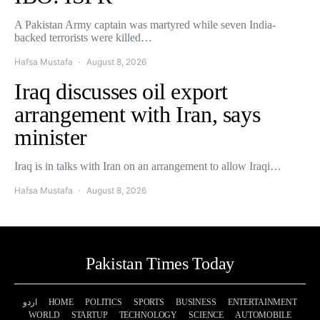
A Pakistan Army captain was martyred while seven India-
backed terrorists were killed…
Hafsa Mustafa
August 8, 2026
Iraq discusses oil export
arrangement with Iran, says
minister
Iraq is in talks with Iran on an arrangement to allow Iraqi…
Hafsa Mustafa
August 8, 2026
Pakistan Times Today
اردو
HOME
POLITICS
SPORTS
BUSINESS
ENTERTAINMENT
WORLD
STARTUP
TECHNOLOGY
SCIENCE
AUTOMOBILE