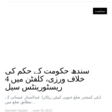
سیاست
سندھ حکومت کے حکم کی
خلاف ورزی، کلفٹن میں 4
ریسٹورینٹس سیل
ڈپٹی کمشنر ضلع جنوبی کیپٹن ریٹائرڈ عبدالستار عیسانی کے
مطابق ضلع میں…
Sanniah Hassan
June 18, 2022