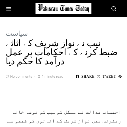
سیاست
نیب نے نواز شریف کے اثاثے
ضبط کرنے کے احکامات پر عمل
درآمد کا حکم دیا
No comments
1 minute read
SHARE
TWEET
احتساب عدالت نے منگل کونیب کو توشہ خانہ
ریفرنس میں نواز شریف کے اثاثوں کی ضبطی سے