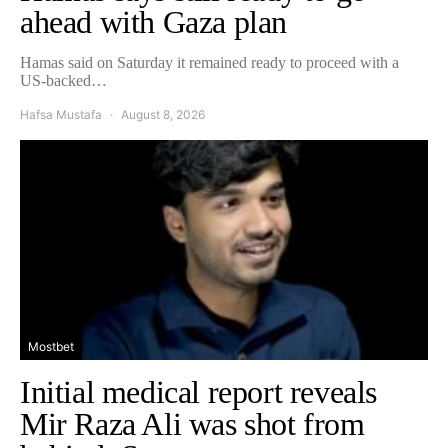
ahead with Gaza plan
Hamas said on Saturday it remained ready to proceed with a
US-backed…
Hafsa Mustafa
August 8, 2026
Mostbet
Initial medical report reveals
Mir Raza Ali was shot from