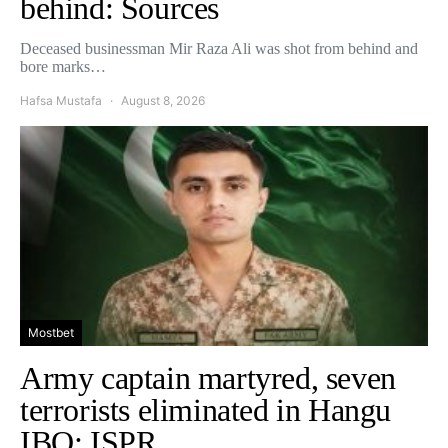
behind: Sources
Deceased businessman Mir Raza Ali was shot from behind and
bore marks…
Hafsa Mustafa
August 8, 2026
Mostbet
Army captain martyred, seven
terrorists eliminated in Hangu
IBO: ISPR