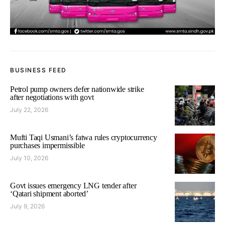
BUSINESS FEED
Petrol pump owners defer nationwide strike
after negotiations with govt
July 22, 2026
Mufti Taqi Usmani’s fatwa rules cryptocurrency
purchases impermissible
July 10, 2026
Govt issues emergency LNG tender after
‘Qatari shipment aborted’
July 9, 2026