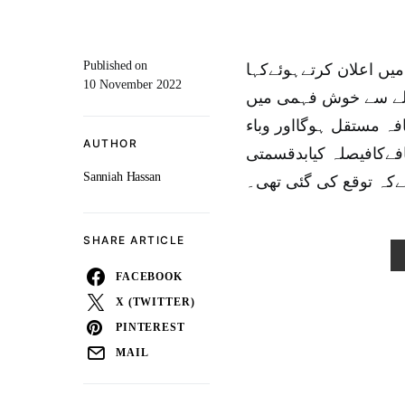
Published on
یں اعلان کرتےہوئےکہا
10 November 2022
والے سے خوش فہمی میں
افہ مستقل ہوگااور وباء
AUTHOR
افےکافیصلہ کیابدقسمتی
Sanniah Hassan
کہ توقع کی گئی تھی۔
SHARE ARTICLE
FACEBOOK
X (TWITTER)
PINTEREST
MAIL