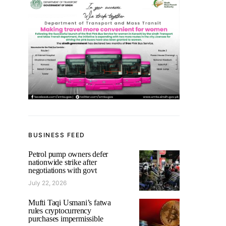
BUSINESS FEED
Petrol pump owners defer
nationwide strike after
negotiations with govt
July 22, 2026
Mufti Taqi Usmani’s fatwa
rules cryptocurrency
purchases impermissible