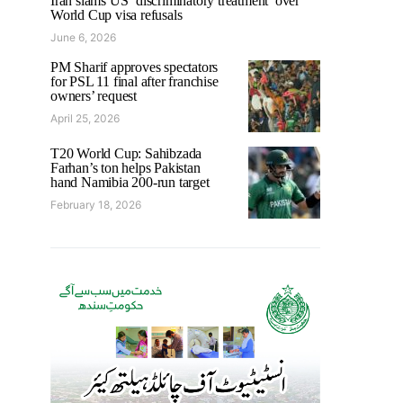
Iran slams US ‘discriminatory treatment’ over
World Cup visa refusals
June 6, 2026
PM Sharif approves spectators
for PSL 11 final after franchise
owners’ request
April 25, 2026
T20 World Cup: Sahibzada
Farhan’s ton helps Pakistan
hand Namibia 200-run target
February 18, 2026