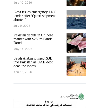
July 10, 2026
Govt issues emergency LNG
tender after ‘Qatari shipment
aborted’
July 9, 2026
Pakistan debuts in Chinese
market with $250m Panda
Bond
May 14, 2026
Saudi Arabia to inject $3B
into Pakistan as UAE debt
deadline looms
April 15, 2026