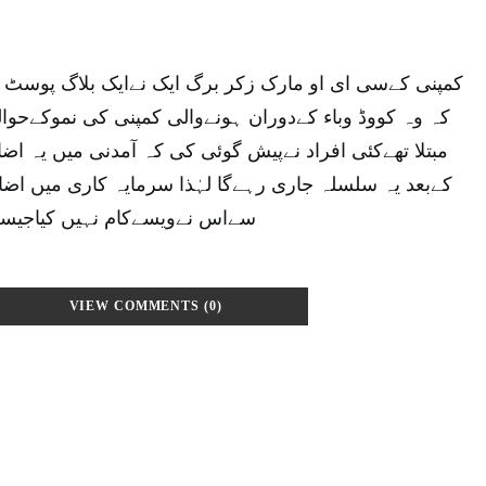
کمپنی کےسی ای او مارک زکر برگ ایک نےایک بلاگ پوسٹ م
کہ وہ کووڈ وباء کےدوران ہونےوالی کمپنی کی نموکےح
مبتلا تھےکئی افراد نےپیش گوئی کی کہ آمدنی میں یہ اض
کےبعد یہ سلسلہ جاری رہےگا لہٰذا سرمایہ کاری میں اض
سےاس نےویسےکام نہیں کیاجیسے
VIEW COMMENTS (0)