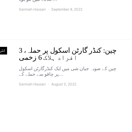
Sanniah Hassan
September 8, 2022
چین: کنڈر گارٹن اسکول پر حملہ، 3
انٹ
افراد ہلاک 6 زخمی
چین کے صوبہ جیان شی میں ایک کنڈرگارٹن اسکول
پر چاقو سے حملے کے…
Sanniah Hassan
August 3, 2022