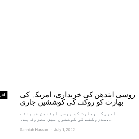
روسی ایندھن کی خریداری، امریکہ کی
انٹ
بھارت کو روکنے کی کوششیں جاری
امریکہ بھارت کو روسی ایندھن خریدنے
سےروکنے کی کوششوں میں مصروف ہے۔…
Sanniah Hassan
July 1, 2022