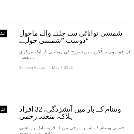
شمسی توانائی سے چلنے والے ماحول
ٹیک
دوست ”شمسی چولہے“
ان چولہوں یا کُکرز میں سورج کی روشنی کو ایک مرکزی
نقطہ…
Sanniah Hassan
May 7, 2023
ویتنام کے بار میں آتشزدگی، 32 افراد
انٹ
ہلاک، متعدد زخمی
جنوبی ویتنام کے شہر ہوچی من کےقریب ایک رہائشی
علاقے میں موجود…