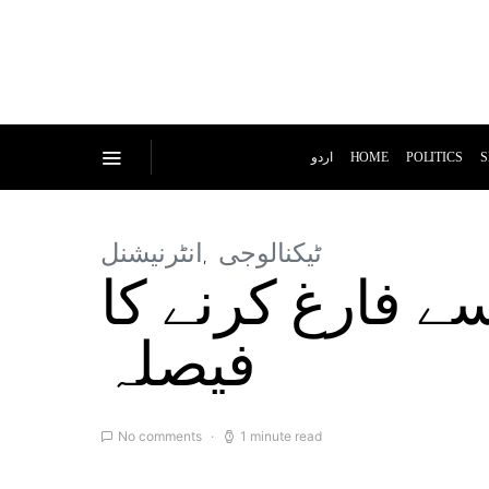
اردو
HOME
POLITICS
S
ٹیکنالوجی
انٹرنیشنل
ری سے فارغ کرنے کا
فیصلہ
No comments
1 minute read