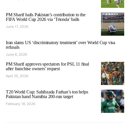
PM Sharif hails Pakistan’s contribution to the
FIFA World Cup 2026 via ‘Trionda’ balls
June 11, 2026
Iran slams US ‘discriminatory treatment’ over World Cup visa
refusals
June 6, 2026
PM Sharif approves spectators for PSL 11 final
after franchise owners’ request
April 25, 2026
T20 World Cup: Sahibzada Farhan’s ton helps
Pakistan hand Namibia 200-run target
February 18, 2026