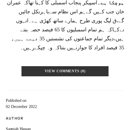
ہوچکا ہے۔
اسپیکر پنجاب اسمبلی کا کہنا تھاکہ عمران
خان جب کہیں گےہم اس نظام سےباہرنکل جائیں
گے،ق لیگ پوری طرح ہمارے ساتھ کھڑی ہے۔انہوں
نےکہاکہ ہم تمام اسمبلیوں کا 65 فیصد حصہ بنتے
ہیں،دیگر تمام جماعتوں کی نشستیں 35 فیصد ہیں،
35 فیصد افراد کا جوازنہیں بنتاکہ وہ چپکےرہیں۔
VIEW COMMENTS (0)
Published on
02 December 2022
AUTHOR
Sanniah Hassan