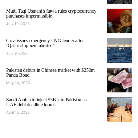
Mufti Taqi Usmani’s fatwa rules cryptocurrency
purchases impermissible
July 10, 2026
Govt issues emergency LNG tender after
‘Qatari shipment aborted’
July 9, 2026
Pakistan debuts in Chinese market with $250m
Panda Bond
May 14, 2026
Saudi Arabia to inject $3B into Pakistan as
UAE debt deadline looms
April 15, 2026