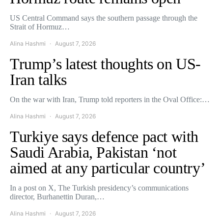
US Central Command says the southern passage through the
Strait of Hormuz…
Alina Hashmi
August 7, 2026
Trump’s latest thoughts on US-
Iran talks
On the war with Iran, Trump told reporters in the Oval Office:…
Alina Hashmi
August 7, 2026
Turkiye says defence pact with
Saudi Arabia, Pakistan ‘not
aimed at any particular country’
In a post on X, The Turkish presidency’s communications
director, Burhanettin Duran,…
Alina Hashmi
August 7, 2026