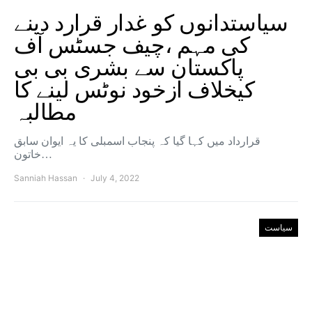
سیاستدانوں کو غدار قرارد دینے
کی مہم ،چیف جسٹس آف
پاکستان سے بشری بی بی
کیخلاف ازخود نوٹس لینے کا
مطالبہ
قرارداد میں کہا گیا کہ پنجاب اسمبلی کا یہ ایوان سابق
خاتون…
Sanniah Hassan
July 4, 2022
سیاست