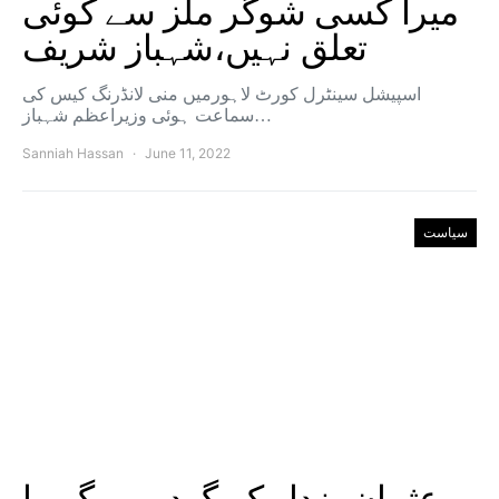
میرا کسی شوگر ملز سے کوئی
تعلق نہیں،شہباز شریف
اسپیشل سینٹرل کورٹ لاہورمیں منی لانڈرنگ کیس کی
سماعت ہوئی وزیراعظم شہباز…
Sanniah Hassan
June 11, 2022
سیاست