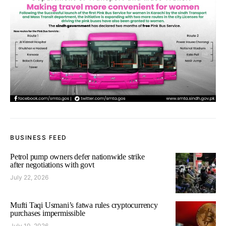
BUSINESS FEED
Petrol pump owners defer nationwide strike
after negotiations with govt
July 22, 2026
Mufti Taqi Usmani’s fatwa rules cryptocurrency
purchases impermissible
July 10, 2026