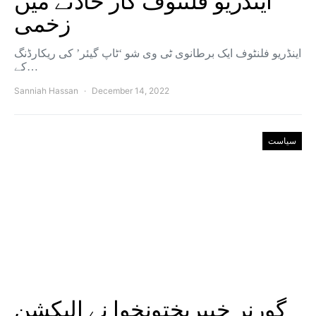
اینڈریو فلنٹوف کار حادثے میں
زخمی
اینڈریو فلنٹوف ایک برطانوی ٹی وی شو ‘ٹاپ گیئر’ کی ریکارڈنگ
کے…
Sanniah Hassan
December 14, 2022
سیاست
گورنر خیبرپختونخوا نے الیکشن