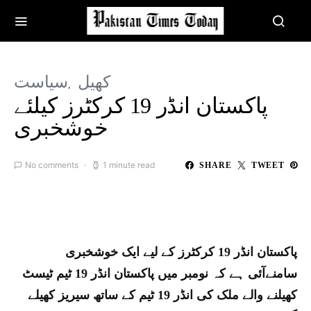
کھیل
سیاست
پاکستان انڈر 19 کرکٹرز کیلئے
خوشخبری
No comments
1 minute read
SHARE
TWEET
پاکستان انڈر 19 کرکٹرز کے لیے ایک خوشخبری
سامنےآئی ہے کہ نومبر میں پاکستان انڈر 19 ٹیم ٹیسٹ
کھیلنے والے ملک کی انڈر 19 ٹیم کے ساتھ سیریز کھیلے