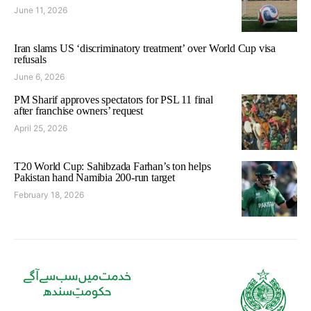
June 11, 2026
Iran slams US ‘discriminatory treatment’ over World Cup visa
refusals
June 6, 2026
PM Sharif approves spectators for PSL 11 final
after franchise owners’ request
April 25, 2026
T20 World Cup: Sahibzada Farhan’s ton helps
Pakistan hand Namibia 200-run target
February 18, 2026