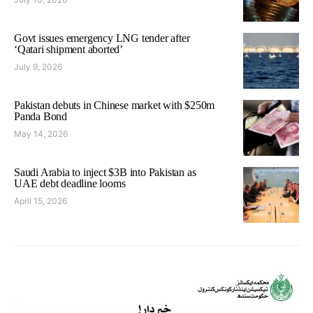
Govt issues emergency LNG tender after
‘Qatari shipment aborted’
July 9, 2026
Pakistan debuts in Chinese market with $250m
Panda Bond
May 14, 2026
Saudi Arabia to inject $3B into Pakistan as
UAE debt deadline looms
April 15, 2026