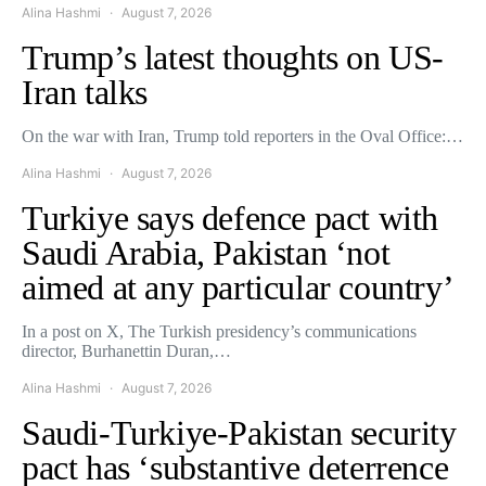
Alina Hashmi
August 7, 2026
Trump’s latest thoughts on US-
Iran talks
On the war with Iran, Trump told reporters in the Oval Office:…
Alina Hashmi
August 7, 2026
Turkiye says defence pact with
Saudi Arabia, Pakistan ‘not
aimed at any particular country’
In a post on X, The Turkish presidency’s communications
director, Burhanettin Duran,…
Alina Hashmi
August 7, 2026
Saudi-Turkiye-Pakistan security
pact has ‘substantive deterrence