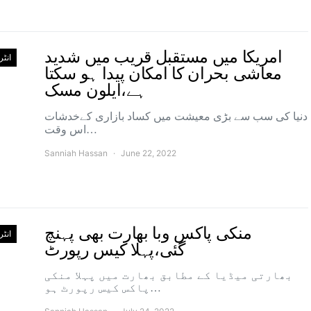
امریکا میں مستقبل قریب میں شدید
انٹ
معاشی بحران کا امکان پیدا ہو سکتا
ہے،ایلون مسک
دنیا کی سب سے بڑی معیشت میں کساد بازاری کےخدشات
اس وقت…
Sanniah Hassan
June 22, 2022
منکی پاکس وبا بھارت بھی پہنچ
انٹ
گئی،پہلا کیس رپورٹ
بھارتی میڈیا کے مطابق بھارت میں پہلا منکی
پاکس کیس رپورٹ ہو…