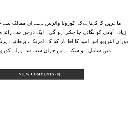
ماہرین کا کہناہےکہ کورونا وائرس پہلے ان ممالک سے خ
زیادہ آبادی کو لگائی جا چکی ہو گی۔ ایک درجن سے زائد م
دوران انٹرویو اس امید کا اظہار کیا کہ امریکہ، برطانیہ، پر
میں شامل ہو سکتے ہیں جہاں سب سے پہلے کورونا وائرس کا خاتمہ ہو گا-
VIEW COMMENTS (0)