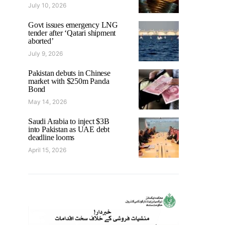
July 10, 2026
Govt issues emergency LNG
tender after ‘Qatari shipment
aborted’
July 9, 2026
Pakistan debuts in Chinese
market with $250m Panda
Bond
May 14, 2026
Saudi Arabia to inject $3B
into Pakistan as UAE debt
deadline looms
April 15, 2026