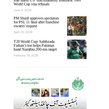
Iran slams US ‘discriminatory treatment’ over
World Cup visa refusals
June 6, 2026
PM Sharif approves spectators
for PSL 11 final after franchise
owners’ request
April 25, 2026
T20 World Cup: Sahibzada
Farhan’s ton helps Pakistan
hand Namibia 200-run target
February 18, 2026