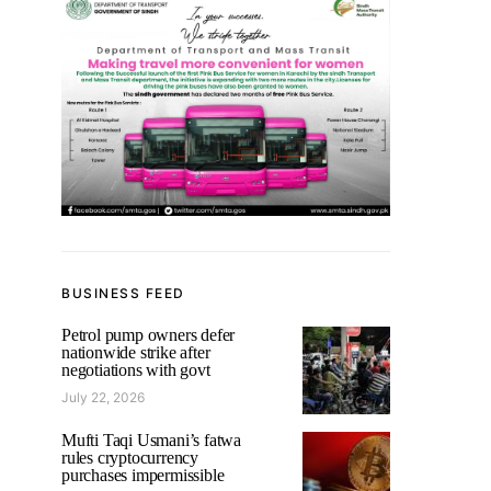
BUSINESS FEED
Petrol pump owners defer
nationwide strike after
negotiations with govt
July 22, 2026
Mufti Taqi Usmani’s fatwa
rules cryptocurrency
purchases impermissible