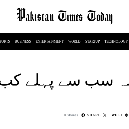
PORTS
BUSINESS
ENTERTAINMENT
WORLD
STARTUP
TECHNOLOGY
تمہ سب سے پہلے کب 
Shares
0
SHARE
TWEET