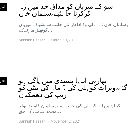
شو کے میزبان کو مذاق حد میں رہ
انٹ
کرکرنا چاہئیے،سلمان خان
رسلمان خان نے ہالی وڈ اداکار کی جانب سےشوکے میزبان
کوتھپڑ مارنےکے…
Sanniah Hassan
March 30, 2022
بھارتی انتہا پسندی میں پاگل ہو
انٹ
گئے،ویرات کوہلی کی 9 ماہ کی بیٹی کو
ریپ کی دھمکیاں
کپتان ویرات کوہلی کی جانب سےمسلمان فاسٹ بولر
محمد شامی کے حق…
Sanniah Hassan
November 2, 2021