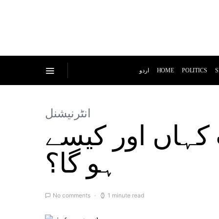
اردو
HOME
POLITICS
S
انٹرنیشنل
کہاں اور کیسے
ہو گا؟
No comments
1 minute read