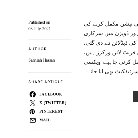
Published on
سی نیشن مکمل کرنے کی
03 July 2021
اہور ڈویژن میں سرکاری
کی ڈیڈلائن دے دی گئی
AUTHOR
ن فرنٹ لائن ورکرز ہیں
Sanniah Hassan
1فیصد ویکسینیشن مکمل کرنی چاہیے، ویکسی
رٹیفکیٹ بھی لیا جائے۔
SHARE ARTICLE
FACEBOOK
X (TWITTER)
PINTEREST
MAIL