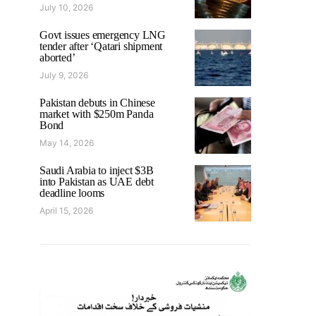
July 10, 2026
Govt issues emergency LNG
tender after ‘Qatari shipment
aborted’
July 9, 2026
Pakistan debuts in Chinese
market with $250m Panda
Bond
May 14, 2026
Saudi Arabia to inject $3B
into Pakistan as UAE debt
deadline looms
April 15, 2026