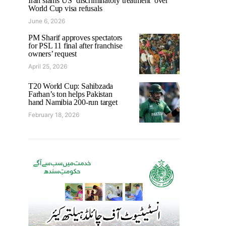
Iran slams US ‘discriminatory treatment’ over
World Cup visa refusals
June 6, 2026
PM Sharif approves spectators
for PSL 11 final after franchise
owners’ request
April 25, 2026
T20 World Cup: Sahibzada
Farhan’s ton helps Pakistan
hand Namibia 200-run target
February 18, 2026