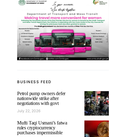
BUSINESS FEED
Petrol pump owners defer
nationwide strike after
negotiations with govt
July 22, 2026
Mufti Taqi Usmani’s fatwa
rules cryptocurrency
purchases impermissible