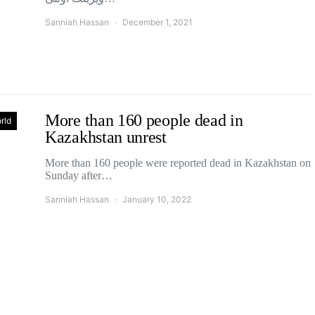
Sanniah Hassan
December 1, 2021
More than 160 people dead in
rld
Kazakhstan unrest
More than 160 people were reported dead in Kazakhstan on
Sunday after…
Sanniah Hassan
January 10, 2022