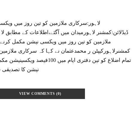
لاہور:سرکاری ملازمین کو تین روز میں ویک
ڈیڈلائن:کمشنر لاہورمیدان میں آگئے،اطلاعات کے مطابق ل
ملازمین کو تین روز میں ویکسی نیشن مکمل کرنے ،
کمشنرلاہورکیپٹن ر محمدعثمان نے کہا کہ سرکاری ملازمی،
تمام اضلاع کو تین دفتری ایام میں 00
نیشن کا تصدیقی س
VIEW COMMENTS (0)