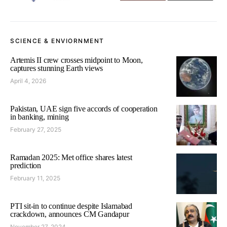
SCIENCE & ENVIORNMENT
Artemis II crew crosses midpoint to Moon,
captures stunning Earth views
April 4, 2026
Pakistan, UAE sign five accords of cooperation
in banking, mining
February 27, 2025
Ramadan 2025: Met office shares latest
prediction
February 11, 2025
PTI sit-in to continue despite Islamabad
crackdown, announces CM Gandapur
November 27, 2024