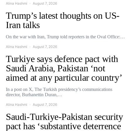
Alina Hashmi
August 7, 2026
Trump’s latest thoughts on US-
Iran talks
On the war with Iran, Trump told reporters in the Oval Office:…
Alina Hashmi
August 7, 2026
Turkiye says defence pact with
Saudi Arabia, Pakistan ‘not
aimed at any particular country’
In a post on X, The Turkish presidency’s communications
director, Burhanettin Duran,…
Alina Hashmi
August 7, 2026
Saudi-Turkiye-Pakistan security
pact has ‘substantive deterrence