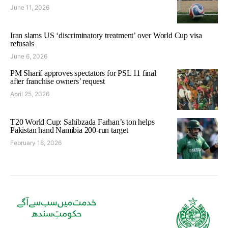
June 11, 2026
Iran slams US ‘discriminatory treatment’ over World Cup visa
refusals
June 6, 2026
PM Sharif approves spectators for PSL 11 final
after franchise owners’ request
April 25, 2026
T20 World Cup: Sahibzada Farhan’s ton helps
Pakistan hand Namibia 200-run target
February 18, 2026