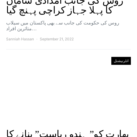
روس کی جانب امدادی سامان
کا پہلا جہاز کراچی پہنچ گیا
روس کی حکومت کی جانب سے بھی پاکستان میں سیلاب
متاثرین افراد…
Sanniah Hassan
September 21, 2022
انٹرنیشنل
بھارت کو” ہندو ریاست” بنانے کا