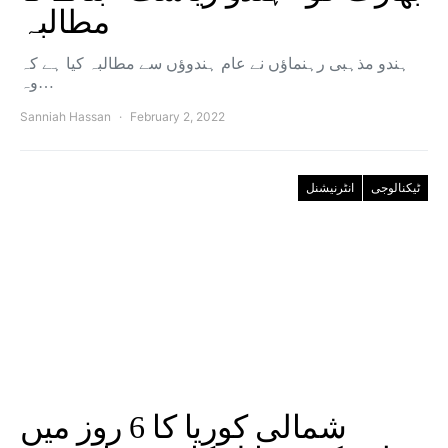
مطالبہ
ہندو مذہبی رہنماؤں نے عام ہندوؤں سے مطالبہ کیا ہے کہ
وہ…
Sanniah Hassan
February 2, 2022
ٹیکنالوجی
انٹرنیشنل
شمالی کوریا کا 6 روز میں