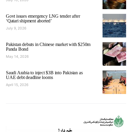
Govt issues emergency LNG tender after
‘Qatari shipment aborted’
July 9, 2026
Pakistan debuts in Chinese market with $250m
Panda Bond
May 14, 2026
Saudi Arabia to inject $3B into Pakistan as
UAE debt deadline looms
April 15, 2026