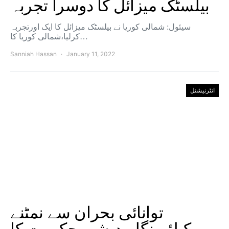
بیلسٹک میزائل کا دوسرا تجربہ
سیئول: شمالی کوریا نے بیلسٹک میزائل کا ایک اورتجربہ
کرلیا،شمالی کوریا کا…
Sanniah Hassan
January 11, 2022
انٹرنیشنل
توانائی بحران سے نمٹنے