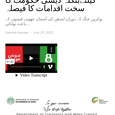
کیلئےبنگلہ دیشی حکومت کا
سخت اقدامات کا فیصلہ
یوکرین جنگ کے دوران ایندھن کی آسمان چھوتی قیمتوں کے
باعث توانائی…
Sanniah Hassan
July 20, 2022