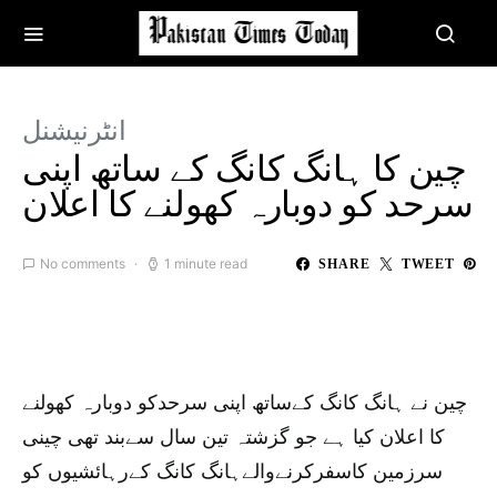
انٹرنیشنل
چین کا ہانگ کانگ کے ساتھ اپنی
سرحد کو دوبارہ کھولنے کا اعلان
No comments
1 minute read
SHARE
TWEET
چین نے ہانگ کانگ کےساتھ اپنی سرحدکو دوبارہ کھولنے
کا اعلان کیا ہے جو گزشتہ تین سال سےبند تھی چینی
سرزمین کاسفرکرنےوالےہانگ کانگ کےرہائشیوں کو