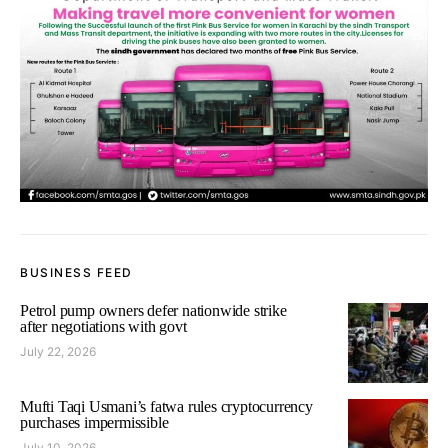
BUSINESS FEED
Petrol pump owners defer nationwide strike
after negotiations with govt
July 22, 2026
Mufti Taqi Usmani’s fatwa rules cryptocurrency
purchases impermissible
July 10, 2026