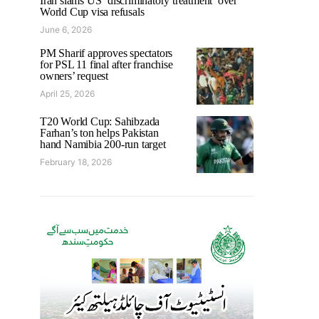
Iran slams US ‘discriminatory treatment’ over
World Cup visa refusals
June 6, 2026
PM Sharif approves spectators
for PSL 11 final after franchise
owners’ request
April 25, 2026
T20 World Cup: Sahibzada
Farhan’s ton helps Pakistan
hand Namibia 200-run target
February 18, 2026