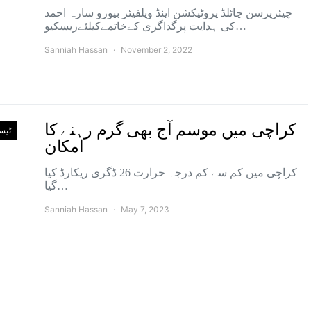
چیئرپرسن چائلڈ پروٹیکشن اینڈ ویلفیئر بیورو سارہ احمد
کی ہدایت پرگداگری کےخاتمےکیلئےریسکیو…
Sanniah Hassan
November 2, 2022
کراچی میں موسم آج بھی گرم رہنے کا
ٹیس
امکان
کراچی میں کم سے کم درجہ حرارت 26 ڈگری ریکارڈ کیا
گیا…
Sanniah Hassan
May 7, 2023