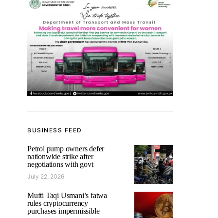
BUSINESS FEED
Petrol pump owners defer
nationwide strike after
negotiations with govt
July 22, 2026
Mufti Taqi Usmani’s fatwa
rules cryptocurrency
purchases impermissible