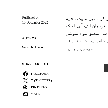
Published on
ر کرنے میں ملوث مجرم
15 December 2022
ا سنا دی۔ترجمان ایف آئی اے کے
 چائلڈ پورنوگرافی سے متعلق مواد سوشل
AUTHOR
میڈیا پر شیئر کیا تھملزم کے خلاف بین الاقوامی ادارے کی جانب سے 15 شکایات
Sanniah Hassan
موصول ہوئی۔
SHARE ARTICLE
FACEBOOK
X (TWITTER)
PINTEREST
MAIL