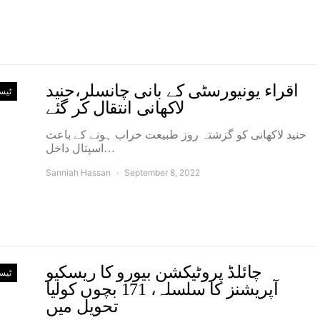
اقراء یونیورسٹی کے بانی چانسلر،حنید
ٹیس
لاکھانی انتقال کر گئے
حنید لاکھانی کو گزشتہ روز طبیعت خراب ہونے کے باعث
اسپتال داخل…
Sanniah Hassan
September 8, 2022
چائلڈ پروٹیکشن بیورو کا ریسکیو
ٹیس
آپریشنز کا سلسلہ، 171 بچوں کولیا
تحویل میں