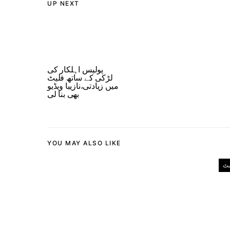
UP NEXT
پولیس اہلکار کی
لڑکی کے ساتھ فلیٹ
میں زیادتی،نازیبا ویڈیو
بھی بنا لی
YOU MAY ALSO LIKE
ٹ