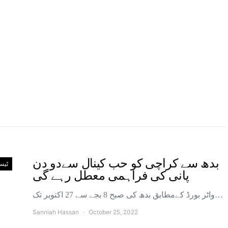
بدھ سے کراچی کو حب کینال سےدو دن
ٹیس
پانی کی فراہمی معطل رہے گی
واٹر بورڈ کےمطابق بدھ کی صبح 8 بجے سے 27 اکتوبر تک…
Sanniah Hassan
October 25, 2022