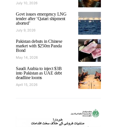
July 10, 2026
Govt issues emergency LNG
tender after ‘Qatari shipment
aborted’
July 9, 2026
Pakistan debuts in Chinese
market with $250m Panda
Bond
May 14, 2026
Saudi Arabia to inject $3B
into Pakistan as UAE debt
deadline looms
April 15, 2026