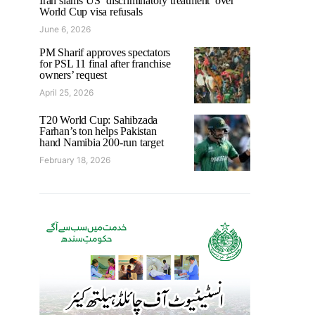
Iran slams US ‘discriminatory treatment’ over
World Cup visa refusals
June 6, 2026
PM Sharif approves spectators
for PSL 11 final after franchise
owners’ request
April 25, 2026
T20 World Cup: Sahibzada
Farhan’s ton helps Pakistan
hand Namibia 200-run target
February 18, 2026