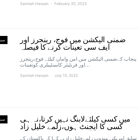
Sanniah Hassan
February 20, 2023
ضمنی الیکشن میں فوج، رینجرز اور
سی
ایف سی تعینات کرنے کا فیصلہ
پنجاب کےضمنی الیکشن میں امن وامان کیلئے فوج،رینجرز
اور فرنٹیئر کانسٹیبلری کوتعینات…
Sanniah Hassan
July 15, 2022
میں کسی کیلئےلابنگ نہیں کرتا،نہ ہی
سی
کسی کا ایجنٹ ہوں،زلمے خلیل زاد
سابق امریکی مندوب زلمےخلیل زاد نے کہا کہ پاکستان کے