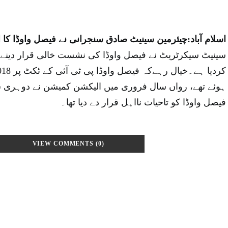
اسلام آباد:چیئرمین سینیٹ صادق سنجرانی نے فیصل واوڈا کا 
سینیٹ سیکرٹریٹ نے فیصل واوڈا کی نشست خالی قرار دینےک
ہوئے تھے، رواں سال فروری میں الیکشن کمیشن نے دوہری
فیصل واوڈا کو تاحیات نااہل قرار دے دیا تھا۔
VIEW COMMENTS (0)