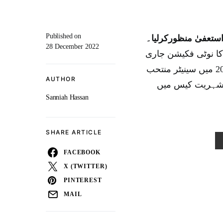
Published on
استعفیٰ منظورکرلیا۔
28 December 2022
ا نوٹی فکیشن جاری
کردیا ہے۔خیال رہےکہ فیصل واوڈا پی ٹی آئی کے ٹکٹ پر 2018 میں سینیٹر منتحب
AUTHOR
 شہریت کیس میں
Sanniah Hassan
SHARE ARTICLE
FACEBOOK
X (TWITTER)
PINTEREST
MAIL