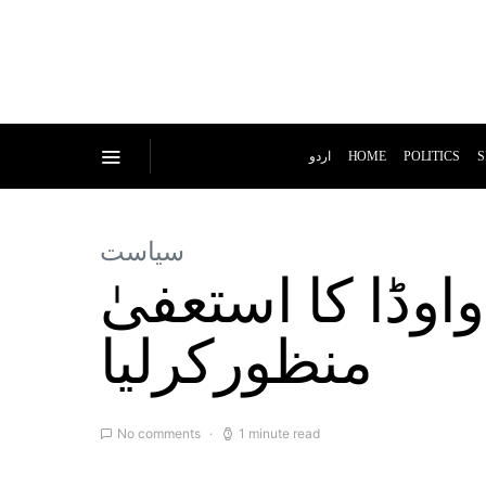
اردو
HOME
POLITICS
S
سیاست
وڈا کا استعفیٰ
منظورکرلیا
No comments
1 minute read