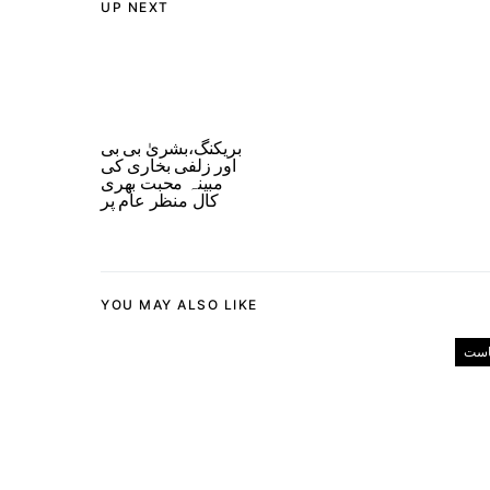
UP NEXT
بریکنگ،بشریٰ بی بی
اور زلفی بخاری کی
مبینہ محبت بھری
کال منظر عام پر
YOU MAY ALSO LIKE
است