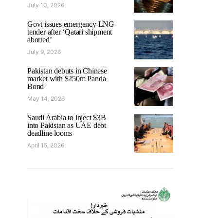
July 10, 2026
Govt issues emergency LNG
tender after ‘Qatari shipment
aborted’
July 9, 2026
Pakistan debuts in Chinese
market with $250m Panda
Bond
May 14, 2026
Saudi Arabia to inject $3B
into Pakistan as UAE debt
deadline looms
April 15, 2026