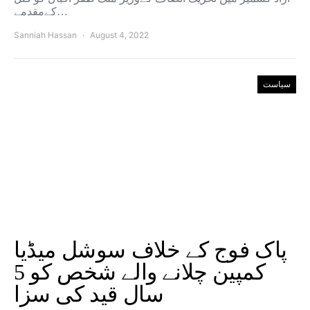
کےمقدمے…
Sanniah Hassan
August 4, 2022
سیاست
پاک فوج کے خلاف سوشل میڈیا
کمپین چلانے والے شخص کو 5
سال قید کی سزا