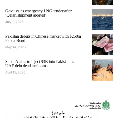
Govt issues emergency LNG tender after
‘Qatari shipment aborted’
July 9, 2026
Pakistan debuts in Chinese market with $250m
Panda Bond
May 14, 2026
Saudi Arabia to inject $3B into Pakistan as
UAE debt deadline looms
April 15, 2026