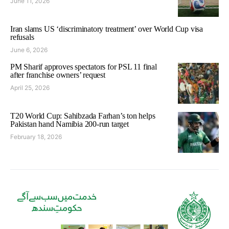
June 11, 2026
Iran slams US ‘discriminatory treatment’ over World Cup visa
refusals
June 6, 2026
PM Sharif approves spectators for PSL 11 final
after franchise owners’ request
April 25, 2026
T20 World Cup: Sahibzada Farhan’s ton helps
Pakistan hand Namibia 200-run target
February 18, 2026