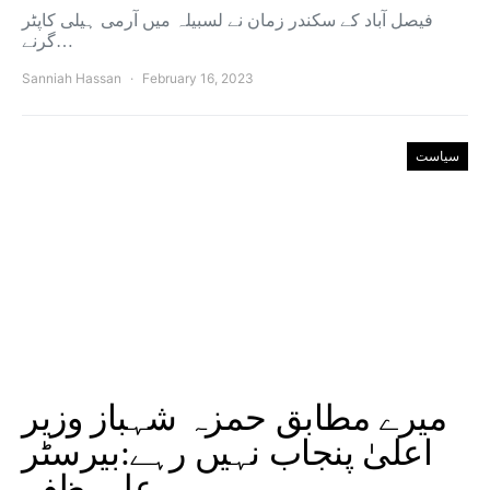
فیصل آباد کے سکندر زمان نے لسبیلہ میں آرمی ہیلی کاپٹر
گرنے…
Sanniah Hassan
February 16, 2023
سیاست
میرے مطابق حمزہ شہباز وزیر
اعلیٰ پنجاب نہیں رہے:بیرسٹر
علی ظفر