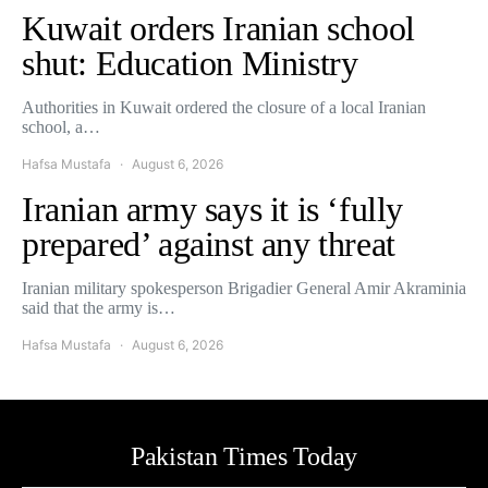
Kuwait orders Iranian school
shut: Education Ministry
Authorities in Kuwait ordered the closure of a local Iranian
school, a…
Hafsa Mustafa
August 6, 2026
Iranian army says it is ‘fully
prepared’ against any threat
Iranian military spokesperson Brigadier General Amir Akraminia
said that the army is…
Hafsa Mustafa
August 6, 2026
Pakistan Times Today