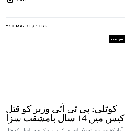
MAIL
YOU MAY ALSO LIKE
سیاست
کوٹلی: پی ٹی آئی وزیر کو قتل
کیس میں 14 سال بامشقت سزا
آزاد کشمیر میں تحریک انصاف کےوزیر ملک ظفر اقبال کو قتل