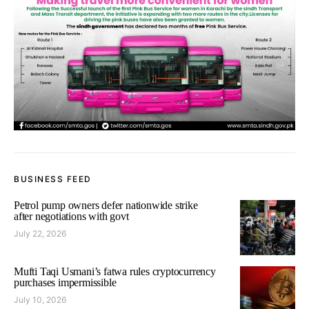
BUSINESS FEED
Petrol pump owners defer nationwide strike
after negotiations with govt
July 22, 2026
Mufti Taqi Usmani’s fatwa rules cryptocurrency
purchases impermissible
July 10, 2026