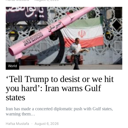
World
‘Tell Trump to desist or we hit
you hard’: Iran warns Gulf
states
Iran has made a concerted diplomatic push with Gulf states,
warning them…
Hafsa Mustafa
August 6, 2026