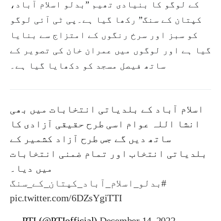
کے لوگو کا بنیادی تھیم ”بدلو اسلام آباد،
کپتان کے سنگ” رکھا گیا ہے۔پی ٹی آئی لوگو
کو سبز اور سرخ رنگوں کے امتزاج سے بنایا
گیا ہے اور لوگوں میں عمران خان کی تصویر کے
ساتھ فیصل مسجد کو دکھایا گیا ہے۔
اسلام آباد کے بلدیاتی انتخابات میں بھی
انشا اللہ عوام اسی طرح حقیقی آزادی کا
ساتھ دیں گے جس طرح آزاد کشمیر کے
بلدیاتی انتخاب اور تمام ضمنی انتخابات
میں دیا۔
#بدلو_اسلام_آباد_کپتان_کے_سنگ
pic.twitter.com/6DZsYgiTTI
— PTI (@PTIofficial)
December 14, 2022