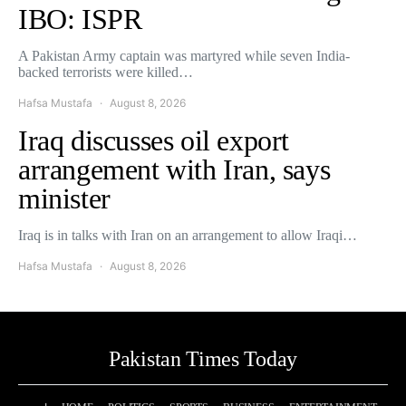
IBO: ISPR
A Pakistan Army captain was martyred while seven India-
backed terrorists were killed…
Hafsa Mustafa
August 8, 2026
Iraq discusses oil export
arrangement with Iran, says
minister
Iraq is in talks with Iran on an arrangement to allow Iraqi…
Hafsa Mustafa
August 8, 2026
Pakistan Times Today