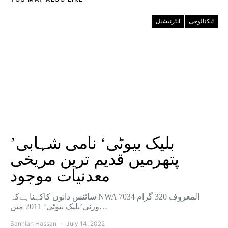
ٹیکنالوجی
انٹرنیشنل
’بلیک بیوٹی‘ نامی شہابی
پتھرمیں قدیم ترین مریخی
معدنیات موجود
سائنس دانوں کاکہناہےکہ NWA 7034 المعروف 320 گرام
وزنی’بلیک بیوٹی‘ 2011 میں…
Sanniah Hassan
July 14, 2022