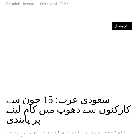
Sanniah Hassan
October 4, 2022
انٹرنیشنل
سعودی عرب: 15 جون سے
کارکنوں سے دھوپ میں کام لینے
پر پابندی
ریاض : سعودی وزارت افرادی قوت و سماجی بہبود نے
کہا ہے…