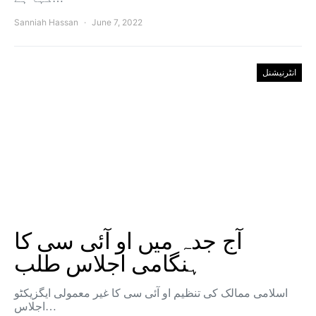
Sanniah Hassan
June 7, 2022
انٹرنیشنل
آج جدہ میں او آئی سی کا
ہنگامی اجلاس طلب
اسلامی ممالک کی تنظیم او آئی سی کا غیر معمولی ایگزیکٹو
اجلاس…