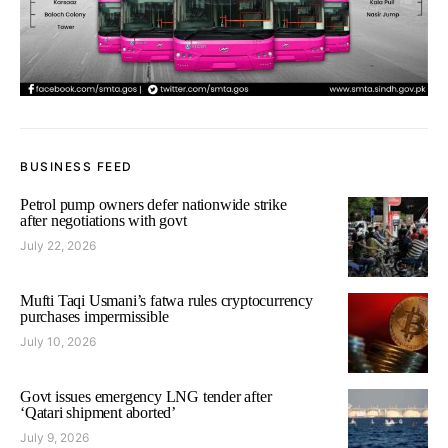
BUSINESS FEED
Petrol pump owners defer nationwide strike
after negotiations with govt
July 22, 2026
Mufti Taqi Usmani’s fatwa rules cryptocurrency
purchases impermissible
July 10, 2026
Govt issues emergency LNG tender after
‘Qatari shipment aborted’
July 9, 2026