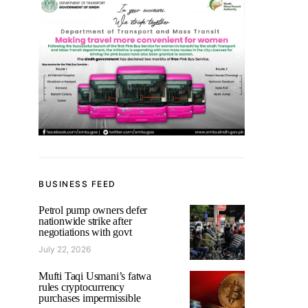
BUSINESS FEED
Petrol pump owners defer
nationwide strike after
negotiations with govt
July 22, 2026
Mufti Taqi Usmani’s fatwa
rules cryptocurrency
purchases impermissible