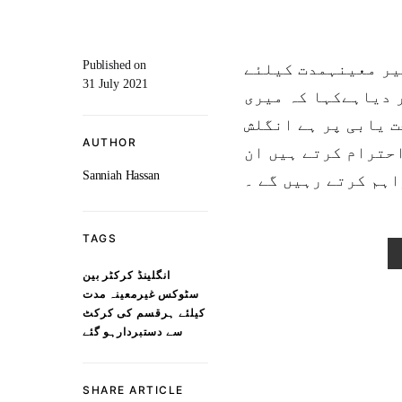
Published on
یر معینہمدت کیلئے
31 July 2021
ر دیاہےکہا کہ میری
 یابی پر ہے انگلش
AUTHOR
احترام کرتے ہیں ان
Sanniah Hassan
اہم کرتے رہیں گے ۔
TAGS
انگلینڈ کرکٹر بین
سٹوکس غیرمعینہ مدت
کیلئے ہرقسم کی کرکٹ
سے دستبردارہو گئے
SHARE ARTICLE