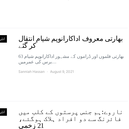
بھارتی معروف اداکارانوپم شیام انتقال
انٹ
کر گئے
بھارتی فلموں اور ڈراموں کے مشہور اداکارانوپم شیام 63
برس کی عمرمیں…
Sanniah Hassan
August 9, 2021
ناروے:ہم جنس پرستوں کے کلب میں
انٹ
فائرنگ سے دو افراد ہلاک ہوگئے،
21 زخمی