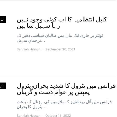
کابل انتظامیہ کا اب کوئی وجود نہیں
انٹ
رہا سہیل شاہین
ٹوئٹر پر جاری ایک بیان میں طالبان سیاسی دفتر کے
ترجمان سہیل…
Sanniah Hassan
September 30, 2021
فرانس میں پٹرول کا شدید بحران،پٹرول
انٹ
پمپس پر عوام دست و گریباں
فرانس میں آئل ریفائنریز کےملازمین کی ہڑتال کے باعث
پٹرول کا بحران…
Sanniah Hassan
October 13, 2022