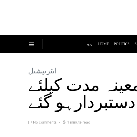
اردو
HOME
POLITICS
S
انٹرنیشنل
عینہ مدت کیلئے
تبردارہو گئے
No comments
1 minute read