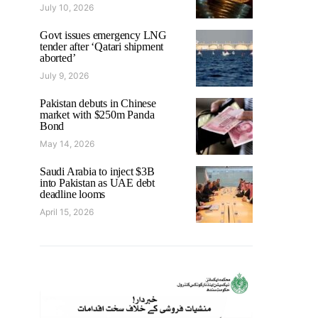
July 10, 2026
Govt issues emergency LNG
tender after ‘Qatari shipment
aborted’
July 9, 2026
Pakistan debuts in Chinese
market with $250m Panda
Bond
May 14, 2026
Saudi Arabia to inject $3B
into Pakistan as UAE debt
deadline looms
April 15, 2026