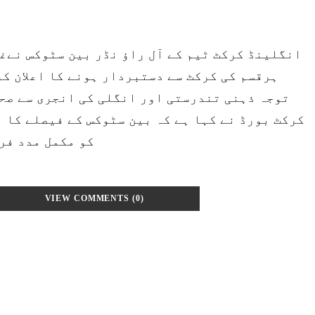
انگلینڈ کرکٹ ٹیم کے آل راؤ نڈر بین سٹوکس نےغ
ہرقسم کی کرکٹ سے دستبردار ہونے کا اعلان ک
توجہ ذہنی تندرستی اور انگلی کی انجری سے صحت
کرکٹ بورڈ نے کہا ہے کہ بین سٹوکس کے فیصلے کا 
کو مکمل مدد فر
VIEW COMMENTS (0)