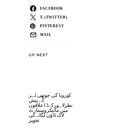
FACEBOOK
X (TWITTER)
PINTEREST
MAIL
UP NEXT
کورونا کی چوتھی لہر
کے پیش
نظرلاہورکے13علاقوں
میں مائیکروسمارٹ
لاک ڈاﺅن لگانےکی
تجویز