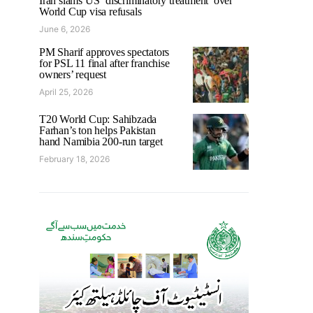
Iran slams US ‘discriminatory treatment’ over
World Cup visa refusals
June 6, 2026
PM Sharif approves spectators
for PSL 11 final after franchise
owners’ request
April 25, 2026
T20 World Cup: Sahibzada
Farhan’s ton helps Pakistan
hand Namibia 200-run target
February 18, 2026