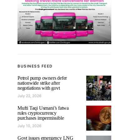
BUSINESS FEED
Petrol pump owners defer
nationwide strike after
negotiations with govt
July 22, 2026
Mufti Taqi Usmani’s fatwa
rules cryptocurrency
purchases impermissible
July 10, 2026
Govt issues emergency LNG