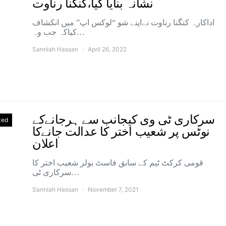
نشانہ بنایا گیا،کنگنا رناوت
اداکارہ کنگنا رناوت نےاپنے شو “لوکس اپ” میں انکشاف
کیاکہ جب وہ…
Sanniah Hassan
April 26, 2022
سرکاری ٹی وی کیجانب سے ہرجانےکے
zed
نوٹس پر شعیب اختر کا عدالت جانےکا
اعلان
قومی کرکٹ ٹیم کے سابق فاسٹ بولر شعیب اختر کا
سرکاری ٹی…
Sanniah Hassan
November 7, 2021