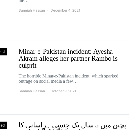
the…
Sanniah Hassan
December 4, 2021
Minar-e-Pakistan incident: Ayesha
rld
Akram alleges her partner Rambo is
culprit
The horrible Minar-e-Pakistan incident, which sparked
outrage on social media a few…
Sanniah Hassan
October 9, 2021
بچپن میں 5 سال تک جنسی ہراسانی کا
zed