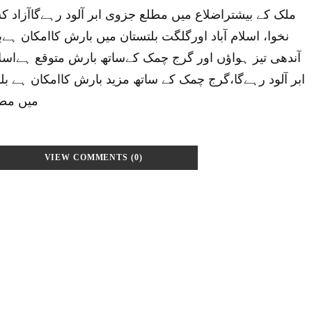
ملک کے بیشتراضلاع میں مطلع جزوی ابر آلود رہےگاآزاد کشم
نخوا، اسلام آباد اورگلگت بلتستان میں بارش کاامکان ہے
آندھی تیز ہواؤں اور گرج چمک کےساتھ بارش متوقع ہےاسلا
ابر آلود رہےگا،گرج چمک کے ساتھ مزید بارش کاامکان ہے بل
میں مطل
VIEW COMMENTS (0)