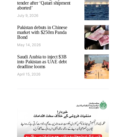
tender after ‘Qatari shipment
aborted’
July 9, 2026
Pakistan debuts in Chinese
market with $250m Panda
Bond
May 14, 2026
Saudi Arabia to inject $3B
into Pakistan as UAE debt
deadline looms
April 15, 2026