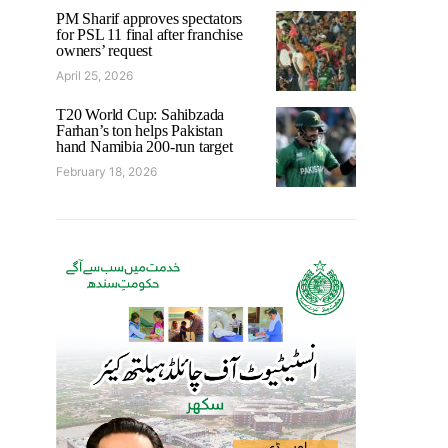
PM Sharif approves spectators
for PSL 11 final after franchise
owners’ request
April 25, 2026
T20 World Cup: Sahibzada
Farhan’s ton helps Pakistan
hand Namibia 200-run target
February 18, 2026