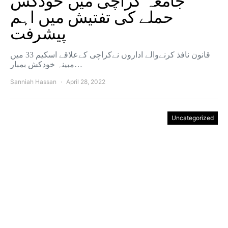
جامعہ کراچی میں خودکش
حملے کی تفتیش میں اہم
پیشرفت
قانون نافذ کرنےوالے اداروں نےکراچی کےعلاقے اسکیم 33 میں
مبینہ خودکش بمبار…
Sanniah Hassan
April 28, 2022
Uncategorized