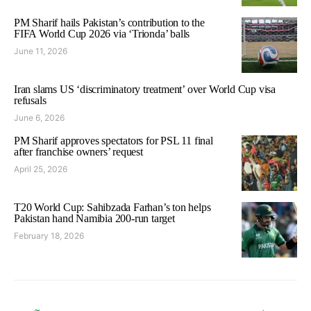
PM Sharif hails Pakistan’s contribution to the
FIFA World Cup 2026 via ‘Trionda’ balls
June 11, 2026
Iran slams US ‘discriminatory treatment’ over World Cup visa
refusals
June 6, 2026
PM Sharif approves spectators for PSL 11 final
after franchise owners’ request
April 25, 2026
T20 World Cup: Sahibzada Farhan’s ton helps
Pakistan hand Namibia 200-run target
February 18, 2026