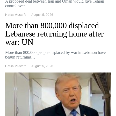
A proposed deal between Iran and Oman would give Tehran
control over…
Hafsa Mustafa
August 5, 2026
More than 800,000 displaced
Lebanese returning home after
war: UN
More than 800,000 people displaced by war in Lebanon have
begun returning…
Hafsa Mustafa
August 5, 2026