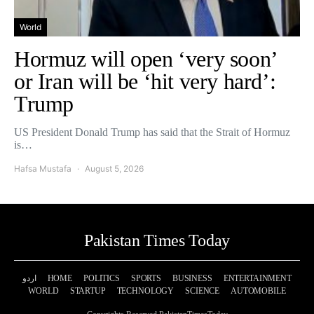
World
Hormuz will open ‘very soon’
or Iran will be ‘hit very hard’:
Trump
US President Donald Trump has said that the Strait of Hormuz
is…
Hafsa Mustafa
August 5, 2026
Pakistan Times Today
اردو
HOME
POLITICS
SPORTS
BUSINESS
ENTERTAINMENT
WORLD
STARTUP
TECHNOLOGY
SCIENCE
AUTOMOBILE