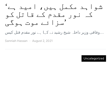
‘شواہد مکمل ہیں، امید ہے
کہ نور مقدم کے قاتل کو
سزائے موت ہوگی’
وفاقی وزیر داخلہ شیخ رشید نے کہا ہے نور مقدم قتل کیس…
Sanniah Hassan
August 2, 2021
Uncategorized