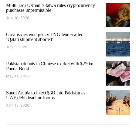
Mufti Taqi Usmani’s fatwa rules cryptocurrency
purchases impermissible
July 10, 2026
Govt issues emergency LNG tender after
‘Qatari shipment aborted’
July 9, 2026
Pakistan debuts in Chinese market with $250m
Panda Bond
May 14, 2026
Saudi Arabia to inject $3B into Pakistan as
UAE debt deadline looms
April 15, 2026