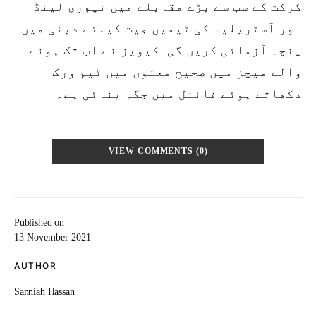
کرکٹ کے سب سے بڑے مقابلے میں نیوزی لینڈ
اور آسٹریلیا کی ٹیمیں جیت کیلئے دبئی میں
پنچہ آزمائی کریں گی۔کیویز نے اب تک ہونے
والے میچز میں صحیح معنوں میں ٹیم ورک
دکھاتے ہوئے فائنل میں جگہ بنائی ہے۔
VIEW COMMENTS (0)
Published on
13 November 2021
AUTHOR
Sanniah Hassan