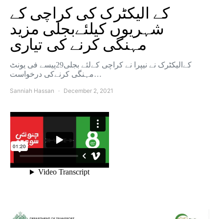
کے الیکٹرک کی کراچی کے
شہریوں کیلئےبجلی مزید
مہنگی کرنے کی تیاری
کےالیکٹرک نے نیپرا نے کراچی کےلئے بجلی29پیسے فی یونٹ
مہنگی کرنےکی درخواست…
Sanniah Hassan
December 2, 2021