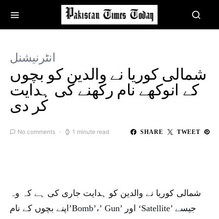
انٹرنیشنل
شمالی کوریا نے والدین کو بچوں
کے انوکھے نام رکھنے کی ہدایت
کر دی
No comments
1 minute read
SHARE
TWEET
شمالی کوریا نے والدین کو ہدایت جاری کی ہے کہ وہ
اپنے بچوں کے نام’Bomb’،’ Gun’ اور ‘Satellite’ جیسے