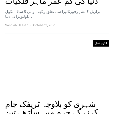
دنیا کی کم عمر ماہر فلکیات
برازیل کےشہرفورٹالیزا سے تعلق رکھنے والی 8 سالہ نکول
اولیویرا نے دنیا…
Sanniah Hassan
October 2, 2021
انٹرنیشنل
شہری کو بلاوجہ ٹریفک جام
کرنے کے جرم میں ساڑھے تین