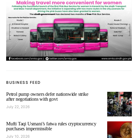
BUSINESS FEED
Petrol pump owners defer nationwide strike
after negotiations with govt
July 22, 2026
Mufti Taqi Usmani’s fatwa rules cryptocurrency
purchases impermissible
July 10, 2026