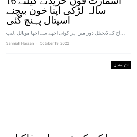
اسمارٹ فون خریدنے کیلئے 16
سالہ لڑکی اپنا خون بیچنے
اسپتال پہنچ گئی
آج کے ڈیجیٹل دور میں ہر کوئی اچھے سے اچھا موبائل ،لیپ…
Sanniah Hassan
October 19, 2022
انٹرنیشنل