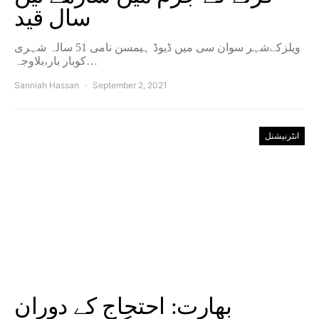
سال قید
ویلزکےشہر سوان سی میں ڈیوڈ ہیمسن نامی 51 سالہ شہری
کوبار بار،بلاوجہ…
Sanniah Hassan
September 2, 2021
انٹرنیشنل
بھارت: احتجاج کے دوران