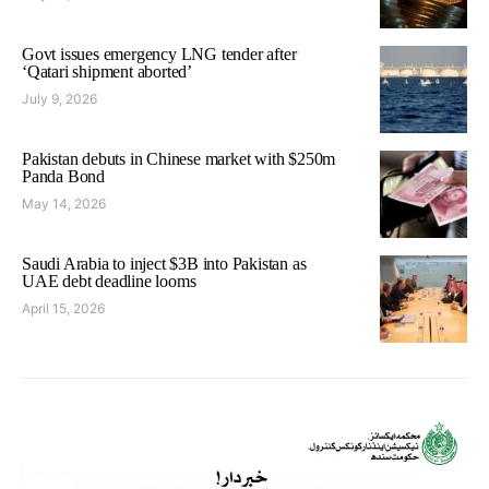
Govt issues emergency LNG tender after
‘Qatari shipment aborted’
July 9, 2026
Pakistan debuts in Chinese market with $250m
Panda Bond
May 14, 2026
Saudi Arabia to inject $3B into Pakistan as
UAE debt deadline looms
April 15, 2026