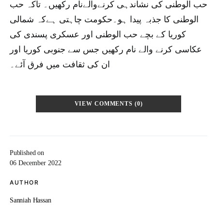
حب الوطنی کی نشاندہی کرنےوالےنام رکھیں۔ تاکہ حب
الوطنی کا جذبہ پیدا ہو۔حکومت چاہتی ہےکہ شمالی
کوریا کے بچے حب الوطنی اور عسکری پسندی کی
عکاسی کرنے والے نام رکھیں جس سے جنوبی کوریا اور
ان کی ثقافت میں فرق آئے۔
VIEW COMMENTS (0)
Published on
06 December 2022
AUTHOR
Sanniah Hassan