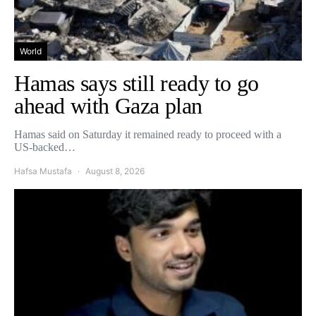
World
Hamas says still ready to go
ahead with Gaza plan
Hamas said on Saturday it remained ready to proceed with a
US-backed…
Hafsa Mustafa
August 8, 2026