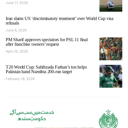
June 11, 2026
Iran slams US ‘discriminatory treatment’ over World Cup visa
refusals
June 6, 2026
PM Sharif approves spectators for PSL 11 final
after franchise owners’ request
April 25, 2026
T20 World Cup: Sahibzada Farhan’s ton helps
Pakistan hand Namibia 200-run target
February 18, 2026