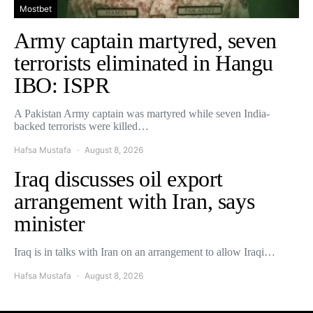
Mostbet
Army captain martyred, seven
terrorists eliminated in Hangu
IBO: ISPR
A Pakistan Army captain was martyred while seven India-
backed terrorists were killed…
Hafsa Mustafa
August 8, 2026
Iraq discusses oil export
arrangement with Iran, says
minister
Iraq is in talks with Iran on an arrangement to allow Iraqi…
Hafsa Mustafa
August 8, 2026