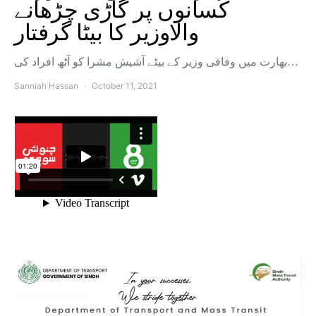
کسانوں پر گاڑی چڑھانے
والاوزیر کا بیٹا گرفتار
بھارت میں وفاقی وزیر کے بیٹے آشیش مشرا کو آٹھ افراد کی…
Sanniah Hassan
October 11, 2021