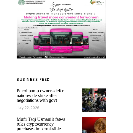
BUSINESS FEED
Petrol pump owners defer
nationwide strike after
negotiations with govt
July 22, 2026
Mufti Taqi Usmani’s fatwa
rules cryptocurrency
purchases impermissible