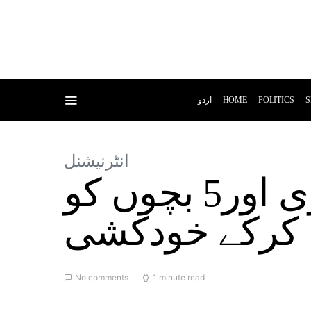
اردو
HOME
POLITICS
S
انٹرنیشنل
امریکا؛ جنونی شخص کی ساس،بیوی اور5 بچوں کو
 کرکے خودکشی
No comments
1 minute read