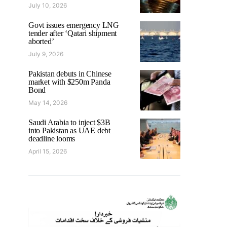
July 10, 2026
Govt issues emergency LNG
tender after ‘Qatari shipment
aborted’
July 9, 2026
Pakistan debuts in Chinese
market with $250m Panda
Bond
May 14, 2026
Saudi Arabia to inject $3B
into Pakistan as UAE debt
deadline looms
April 15, 2026