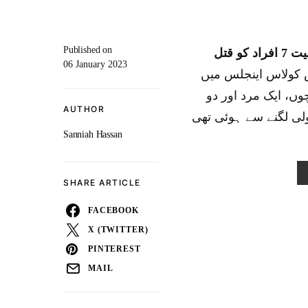
Published on
امریکا میں ایک جنونی شخص نے فائرنگ کرکے بیوی بچوں سمیت 7 افراد کو قتل
06 January 2023
 کولاس اینجلس میں
 سے 8 لاشیں ملی ہیں۔لاشیں 4 سے 17 سال کے 5 بچوں، ایک مرد اور دو
AUTHOR
ولی لگنے سے ہوئی تھی
Sanniah Hassan
SHARE ARTICLE
FACEBOOK
X (TWITTER)
PINTEREST
MAIL