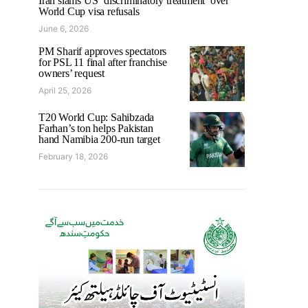
Iran slams US ‘discriminatory treatment’ over
World Cup visa refusals
June 6, 2026
PM Sharif approves spectators
for PSL 11 final after franchise
owners’ request
April 25, 2026
T20 World Cup: Sahibzada
Farhan’s ton helps Pakistan
hand Namibia 200-run target
February 18, 2026