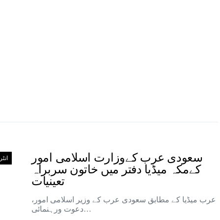
سعودی عرب کےوزارت اسلامی امور
انٹ
کےمکہ میڈیا دفتر میں خاتون سربراہ
تعینیات
عرب میڈیا کے مطابق سعودی عرب کے وزیر اسلامی امور،
دعوت ورہنمائی…