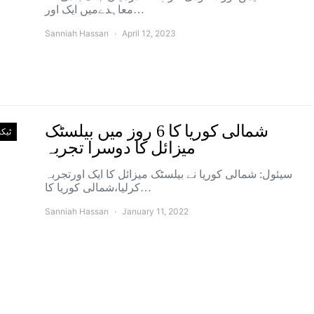
معاہدےمیں ایک اور…
Sanniah Hassan
April 12, 2023
شمالی کوریا کا 6 روز میں بیلسٹک
ٹیک
میزائل کا دوسرا تجربہ
سیئول: شمالی کوریا نے بیلسٹک میزائل کا ایک اورتجربہ
کرلیا،شمالی کوریا کا…
Sanniah Hassan
January 11, 2022