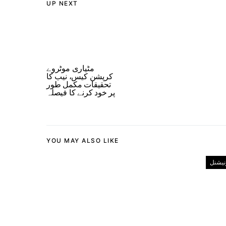
UP NEXT
مٹیاری موٹروے
کرپشن کیس، نیب کا
تحقیقات مکمل طور
پر خود کرنے کا فیصلہ
YOU MAY ALSO LIKE
رنیشنل