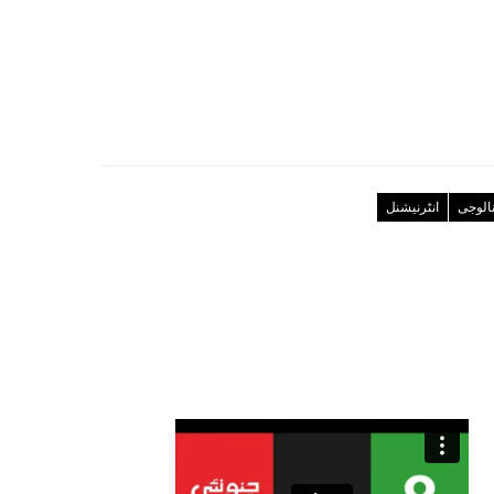
نالوجی
انٹرنیشنل