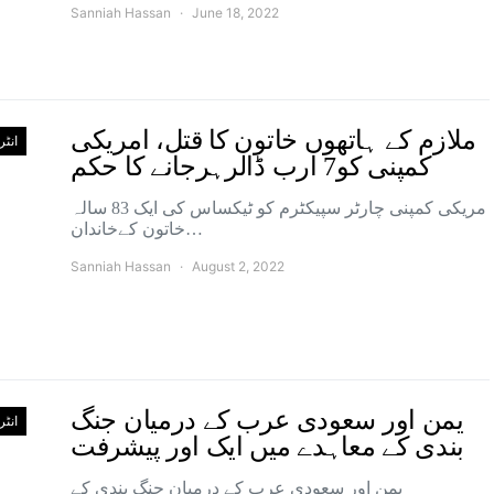
Sanniah Hassan
June 18, 2022
ملازم کے ہاتھوں خاتون کا قتل، امریکی
انٹ
کمپنی کو7 ارب ڈالرہرجانے کا حکم
مریکی کمپنی چارٹر سپیکٹرم کو ٹیکساس کی ایک 83 سالہ
خاتون کےخاندان…
Sanniah Hassan
August 2, 2022
یمن اور سعودی عرب کے درمیان جنگ
انٹ
بندی کے معاہدے میں ایک اور پیشرفت
یمن اور سعودی عرب کے درمیان جنگ بندی کے