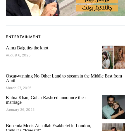
ENTERTAINMENT
Aima Baig ties the knot
August 6, 2025
Oscar-winning No Other Land to stream in the Middle East from
April
March 27, 2025
Kubra Khan, Gohar Rasheed announce their
marriage
January 26, 2025
Bohemia Meets Attaullah Esakhelvi in London,
Calls It a “Reward”