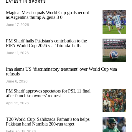
LATEST IN SPORTS
Magical Messi equals World Cup goals record
as Argentina thump Algeria 3-0
June 17, 2026
PM Sharif hails Pakistan’s contribution to the
FIFA World Cup 2026 via ‘Trionda’ balls
June 11, 2026
Iran slams US ‘discriminatory treatment’ over World Cup visa
refusals
June 6, 2026
PM Sharif approves spectators for PSL 11 final
after franchise owners’ request
April 25, 2026
T20 World Cup: Sahibzada Farhan’s ton helps
Pakistan hand Namibia 200-run target
February 18, 2026