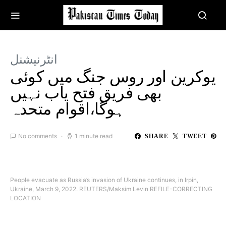
انٹرنیشنل
یوکرین اور روس جنگ میں کوئی
بھی فریق فتح یاب نہیں
ہوگا،اقوام متحدہ
No comments
1 minute read
SHARE
TWEET
People evacuate as Russia’s invasion of Ukraine continues, in Irpin,
Ukraine, March 9, 2022. REUTERS/Maksim Levin REFILE-CORRECTING
LOCATION