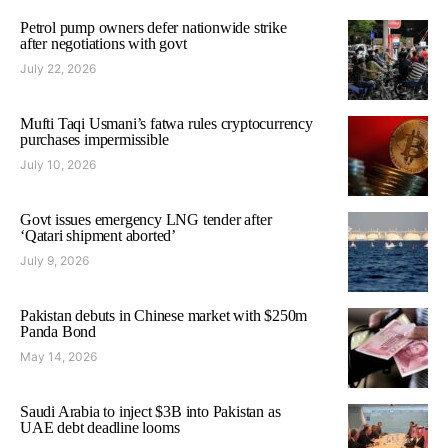
Petrol pump owners defer nationwide strike
after negotiations with govt
July 22, 2026
Mufti Taqi Usmani’s fatwa rules cryptocurrency
purchases impermissible
July 10, 2026
Govt issues emergency LNG tender after
‘Qatari shipment aborted’
July 9, 2026
Pakistan debuts in Chinese market with $250m
Panda Bond
May 14, 2026
Saudi Arabia to inject $3B into Pakistan as
UAE debt deadline looms