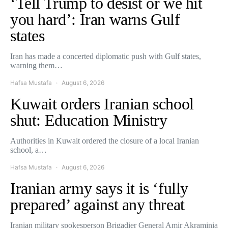
‘Tell Trump to desist or we hit
you hard’: Iran warns Gulf
states
Iran has made a concerted diplomatic push with Gulf states,
warning them…
Hafsa Mustafa
August 6, 2026
Kuwait orders Iranian school
shut: Education Ministry
Authorities in Kuwait ordered the closure of a local Iranian
school, a…
Hafsa Mustafa
August 6, 2026
Iranian army says it is ‘fully
prepared’ against any threat
Iranian military spokesperson Brigadier General Amir Akraminia