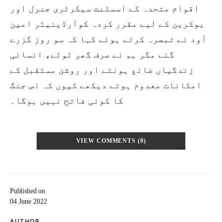
اقوام متحدہ کے اسسٹنٹ سیکرٹری جنرل اور
یوکرین کے لیے مقرر کردہ کوآرڈینیٹر امین
آود نے تبصرہ کرتے ہوئے کہا کہ سو روز گزرے
گئے مگر ہم نے صرف گھر ٹوٹے، انسانی
زندگیاں ضائع ہونتے اور روشن مستقبل کے
امکانات معدوم ہوتے دیکھے کیوں کہ اس جنگ
کا کوئی فاتح نہیں ہوگا۔
VIEW COMMENTS (0)
Published on
04 June 2022
AUTHOR