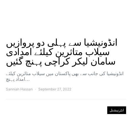
انڈونیشیا سے پہلی دو پروازیں
سیلاب متاثرین کیلئے امدادی
سامان لیکر کراچی پہنچ گئیں
انڈونیشیا کی جانب سے بھی پاکستان میں سیلاب متاثرین کیلئے
امداد پہنچ…
Sanniah Hassan
September 27, 2022
انٹرنیشنل