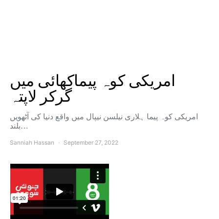
امریکی کوہ پیماکھائی میں
گرکر لاپتہ
امریکی کوہ پیما ہلاری نیلسن نیپال میں واقع دنیا کی آٹھویں
بلند…
Sanniah Hassan
September 27, 2022