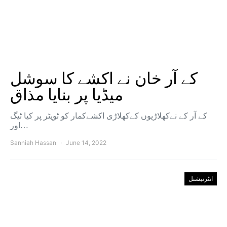
کے آر خان نے اکشے کا سوشل
میڈیا پر بنایا مذاق
کے آر کے نےکھلاڑیوں کےکھلاڑی اکشےکمار کو ٹویٹر پر کیا ٹیگ
اور…
Sanniah Hassan
June 14, 2022
انٹرنیشنل