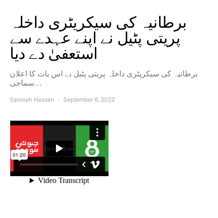
برطانیہ کی سیکریٹری داخلہ
پریتی پٹیل نے اپنے عہدے سے
استعفیٰ دے دیا
برطانیہ کی سیکریٹری داخلہ پریتی پٹیل نے اس بات کا اعلان
سماجی…
Sanniah Hassan
September 6, 2022