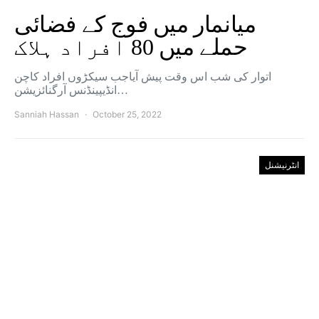
میانمار میں فوج کے فضائی
حملے میں 80 افراد ہلاک
اتوار کی شب اس وقت پیش آیاجب سیکڑوں افراد کاچن
انڈیپینڈنس آرگنائزیشن…
Sanniah Hassan
October 25, 2022
انٹرنیشنل