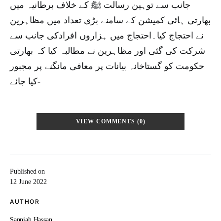
جانب سے توہین رسالت ﷺ کے خلاف برطانیہ میں
بھارتی ہائی کمیشن کے سامنے بڑی تعداد میں مظاہرین
نے احتجاج کیا۔احتجاج میں ہزاروں افرادکی جانب سے
شرکت کی گئی اور مظاہرین نے مطالبہ کیا کہ بھارتی
حکومت کو گستاخانہ بیانات پر معافی مانگنے پر مجبور
کیا جائے-
VIEW COMMENTS (0)
Published on
12 June 2022
AUTHOR
Sanniah Hassan