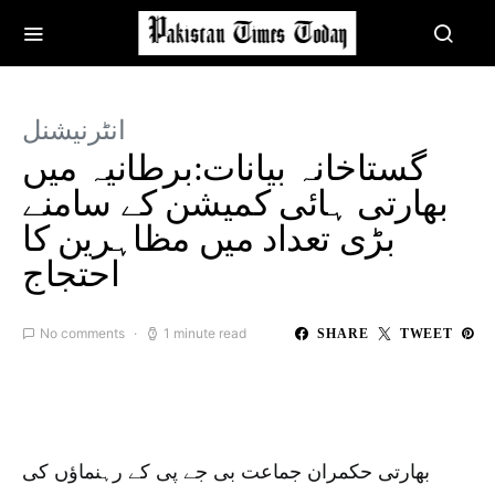
انٹرنیشنل
گستاخانہ بیانات:برطانیہ میں
بھارتی ہائی کمیشن کے سامنے
بڑی تعداد میں مظاہرین کا
احتجاج
No comments
1 minute read
SHARE
TWEET
بھارتی حکمران جماعت بی جے پی کے رہنماؤں کی