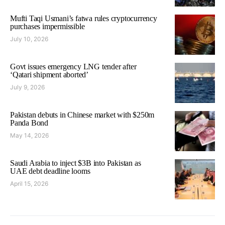
Mufti Taqi Usmani’s fatwa rules cryptocurrency
purchases impermissible
July 10, 2026
Govt issues emergency LNG tender after
‘Qatari shipment aborted’
July 9, 2026
Pakistan debuts in Chinese market with $250m
Panda Bond
May 14, 2026
Saudi Arabia to inject $3B into Pakistan as
UAE debt deadline looms
April 15, 2026