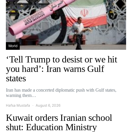
World
‘Tell Trump to desist or we hit
you hard’: Iran warns Gulf
states
Iran has made a concerted diplomatic push with Gulf states,
warning them…
Hafsa Mustafa
August 6, 2026
Kuwait orders Iranian school
shut: Education Ministry