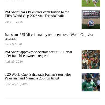
PM Sharif hails Pakistan’s contribution to the
FIFA World Cup 2026 via ‘Trionda’ balls
June 11, 2026
Iran slams US ‘discriminatory treatment’ over World Cup visa
refusals
June 6, 2026
PM Sharif approves spectators for PSL 11 final
after franchise owners’ request
April 25, 2026
T20 World Cup: Sahibzada Farhan’s ton helps
Pakistan hand Namibia 200-run target
February 18, 2026