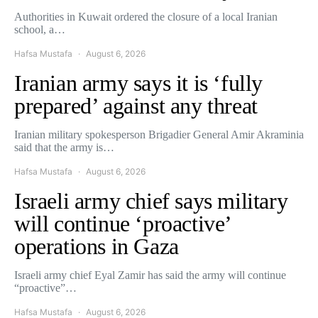
Authorities in Kuwait ordered the closure of a local Iranian
school, a…
Hafsa Mustafa
August 6, 2026
Iranian army says it is ‘fully
prepared’ against any threat
Iranian military spokesperson Brigadier General Amir Akraminia
said that the army is…
Hafsa Mustafa
August 6, 2026
Israeli army chief says military
will continue ‘proactive’
operations in Gaza
Israeli army chief Eyal Zamir has said the army will continue
“proactive”…
Hafsa Mustafa
August 6, 2026