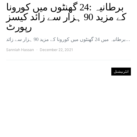
برطانیہ :24 گھنٹوں میں کورونا
کے مزید 90 ہزار سے زائد کیسز
رپورٹ
برطانیہ میں 24 گھنٹوں میں کورونا کے مزید 90 ہزار سے زائد…
Sanniah Hassan
December 22, 2021
انٹرنیشنل