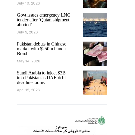
July 10, 2026
Govt issues emergency LNG
tender after ‘Qatari shipment
aborted’
July 9, 2026
Pakistan debuts in Chinese
market with $250m Panda
Bond
May 14, 2026
Saudi Arabia to inject $3B
into Pakistan as UAE debt
deadline looms
April 15, 2026