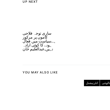
UP NEXT
ساری توجہ فلاحی
کاموں پر مرکوز
ہےسیاست میں فعال
ہونے کا کوئی ارادہ
نہیں,عبدالعلیم خان
YOU MAY ALSO LIKE
نالوجی
انٹرنیشنل