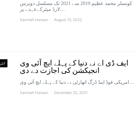
کونسلر محمد عظیم 2019 سے 2021 تک مسلسل دوبرس
لارڈ میئرکےعہدے پر…
Sanniah Hassan
August 15, 2022
ایف ڈی اے نے دنیا کے پہلے ایچ آئی وی
انٹ
انجیکشن کی اجازت دے دی
امریکی فوڈ اینڈ ڈرگ اتھارٹی نے دنیا کے پہلے ایچ آئی وی…
Sanniah Hassan
December 25, 2021