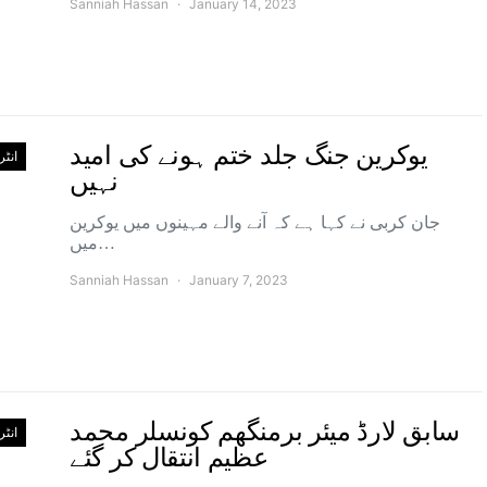
Sanniah Hassan
January 14, 2023
یوکرین جنگ جلد ختم ہونے کی امید
انٹ
نہیں
جان کربی نے کہا ہے کہ آنے والے مہینوں میں یوکرین
میں…
Sanniah Hassan
January 7, 2023
سابق لارڈ میئر برمنگھم کونسلر محمد
انٹ
عظیم انتقال کر گئے