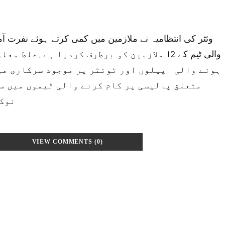
وئٹر کی انتظامیہ نے ملازمین میں کمی کرتے ہوئے نفرت آم
والی ٹیم کے 12 ملازمین کو برطرف کردیا ہے۔غلط
ہونے والی اپیلوں اور ٹوئٹر پر موجود سرکاری می
متعلق پالیسی پر کام کرنے والی ٹیموں میں سے
نوکر
VIEW COMMENTS (0)