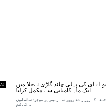
یو اے ای کی پہلی چاند گاڑی نےخلا میں
ٹیک
ایک ماہ کامیابی سے مکمل کرلیا
جمعہ کے روز راشد روور سے زمینی پر موجود سائندانوں
کی ٹیم…