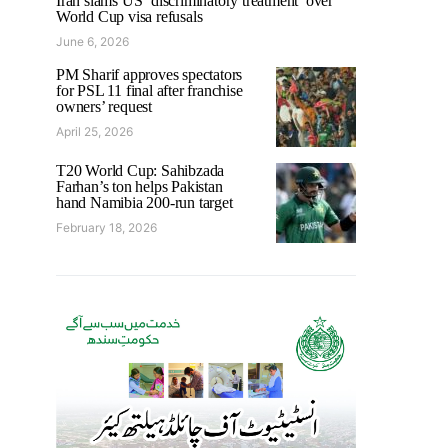
Iran slams US ‘discriminatory treatment’ over
World Cup visa refusals
June 6, 2026
PM Sharif approves spectators
for PSL 11 final after franchise
owners’ request
April 25, 2026
T20 World Cup: Sahibzada
Farhan’s ton helps Pakistan
hand Namibia 200-run target
February 18, 2026