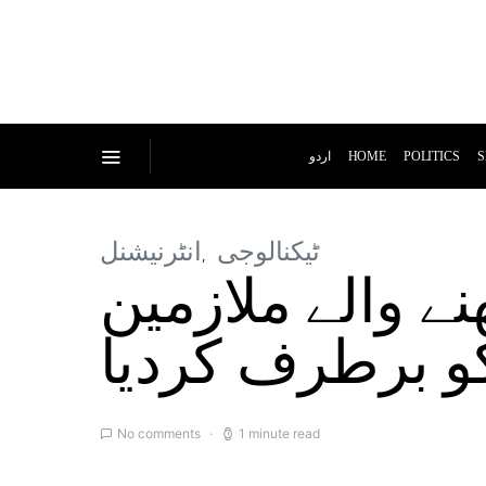
اردو
HOME
POLITICS
S
ٹیکنالوجی
انٹرنیشنل
نے والے ملازمین
و برطرف کردیا
No comments
1 minute read