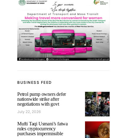
BUSINESS FEED
Petrol pump owners defer
nationwide strike after
negotiations with govt
July 22, 2026
Mufti Taqi Usmani’s fatwa
rules cryptocurrency
purchases impermissible