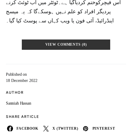
اس فیچرکوختم کردیاگیا ہے۔ٹوئٹر میں اب ٹوئٹ کرنے
پردیگر افراد کو علم نہیں ہوسکےگا کہ یہ میسج
اینڈرائیڈ، آئی فون یا ویب کہاں سے پوسٹ کیا گیا۔
VIEW COMMENTS (0)
Published on
18 December 2022
AUTHOR
Sanniah Hassan
SHARE ARTICLE
FACEBOOK
X (TWITTER)
PINTEREST