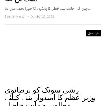
چین کی جانب سے قطر کا پانڈوں کا جوڑا تحفے میں دیا…
Sanniah Hassan
October 20, 2022
انٹرنیشنل
رشی سونک کو برطانوی
وزیراعظم کا امیدوار بننے کیلئے
مطلوبہ حمایت حاصل