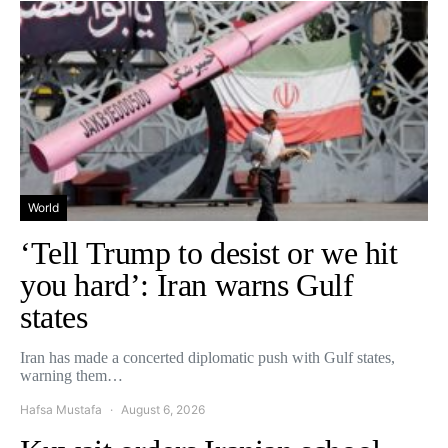
World
‘Tell Trump to desist or we hit
you hard’: Iran warns Gulf
states
Iran has made a concerted diplomatic push with Gulf states,
warning them…
Hafsa Mustafa
August 6, 2026