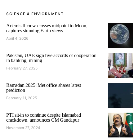
SCIENCE & ENVIORNMENT
Artemis II crew crosses midpoint to Moon,
captures stunning Earth views
April 4, 2026
Pakistan, UAE sign five accords of cooperation
in banking, mining
February 27, 2025
Ramadan 2025: Met office shares latest
prediction
February 11, 2025
PTI sit-in to continue despite Islamabad
crackdown, announces CM Gandapur
November 27, 2024