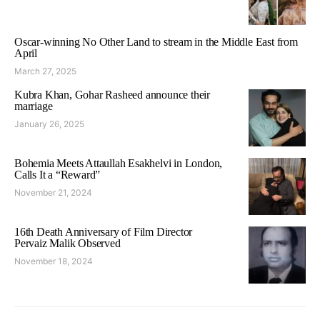
Oscar-winning No Other Land to stream in the Middle East from
April
March 27, 2025
Kubra Khan, Gohar Rasheed announce their
marriage
January 26, 2025
Bohemia Meets Attaullah Esakhelvi in London,
Calls It a “Reward”
November 21, 2024
16th Death Anniversary of Film Director
Pervaiz Malik Observed
November 18, 2024