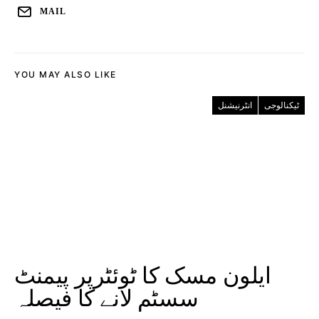
MAIL
YOU MAY ALSO LIKE
ٹیکنالوجی
انٹرنیشنل
ایلون مسک کا ٹوئٹرپر پیمنٹ
سسٹم لانے کا فیصلہ