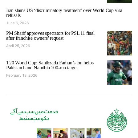
Iran slams US ‘discriminatory treatment’ over World Cup visa
refusals
June 6, 2026
PM Sharif approves spectators for PSL 11 final
after franchise owners’ request
April 25, 2026
T20 World Cup: Sahibzada Farhan’s ton helps
Pakistan hand Namibia 200-run target
February 18, 2026