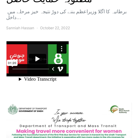
برطانیہ کا اگلا وزیراعظم بننے کی دوڑ نتیجہ خیز مرحلے میں
داخل…
Sanniah Hassan
October 22, 2022