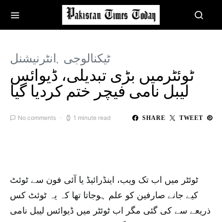
ٹیکنالوجی
انٹرنیشنل
ٹوئٹرمیں بڑی تبدیلی، ڈیوائس
لیبل نامی فیچر ختم کردیا گیا
No comments
1 minute read
SHARE
TWEET
ٹوئٹر میں اب تک ویب، اینڈرائیڈ یا آئی فون سے ٹوئٹ
کیے جانے صارفین کو علم ہوجاتا تھا کہ یہ ٹوئٹ کس
ذریعے سے کی گئی مگر اب ٹوئٹر میں ڈیوائس لیبل نامی