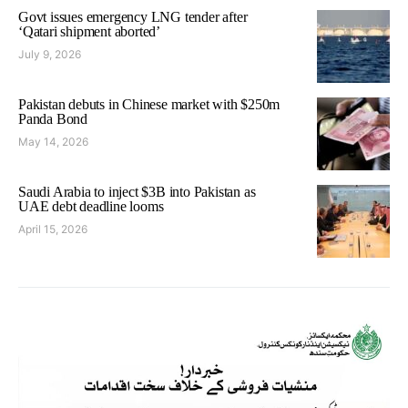
Govt issues emergency LNG tender after
‘Qatari shipment aborted’
July 9, 2026
Pakistan debuts in Chinese market with $250m
Panda Bond
May 14, 2026
Saudi Arabia to inject $3B into Pakistan as
UAE debt deadline looms
April 15, 2026