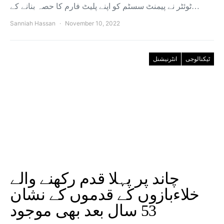
ٹوئٹر نے پیمنٹ سسٹم کو اپنے پلیٹ فارم کا حصہ بنانے کے…
Sanniah Hassan
November 10, 2022
ٹیکنالوجی
انٹرنیشنل
چاند پر پہلا قدم رکھنے والے
خلاءبازوں کے قدموں کے نشان
53 سال بعد بھی موجود