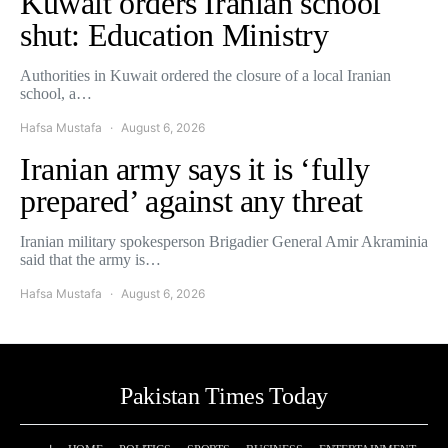
Kuwait orders Iranian school
shut: Education Ministry
Authorities in Kuwait ordered the closure of a local Iranian
school, a…
Hafsa Mustafa
August 6, 2026
Iranian army says it is ‘fully
prepared’ against any threat
Iranian military spokesperson Brigadier General Amir Akraminia
said that the army is…
Hafsa Mustafa
August 6, 2026
Pakistan Times Today