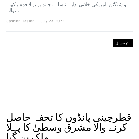
واشنگٹن: امریکی خلائی ادارے ناسا نے چاند پر پہلا قدم رکھنے
والے…
Sanniah Hassan
July 23, 2022
انٹرنیشنل
قطرچینی پانڈوں کا تحفہ حاصل
کرنے والا مشرق وسطیٰ کا پہلا
ملک بن گیا