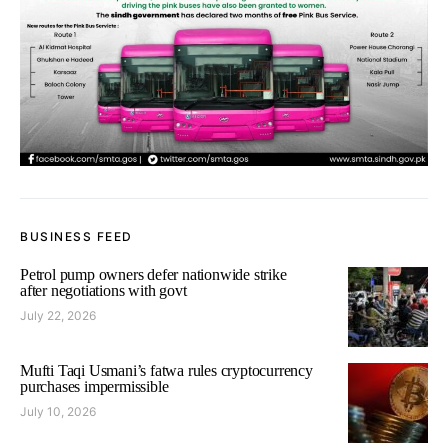
BUSINESS FEED
Petrol pump owners defer nationwide strike
after negotiations with govt
July 22, 2026
Mufti Taqi Usmani’s fatwa rules cryptocurrency
purchases impermissible
July 10, 2026