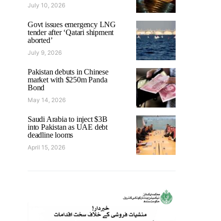
July 10, 2026
Govt issues emergency LNG
tender after ‘Qatari shipment
aborted’
July 9, 2026
Pakistan debuts in Chinese
market with $250m Panda
Bond
May 14, 2026
Saudi Arabia to inject $3B
into Pakistan as UAE debt
deadline looms
April 15, 2026