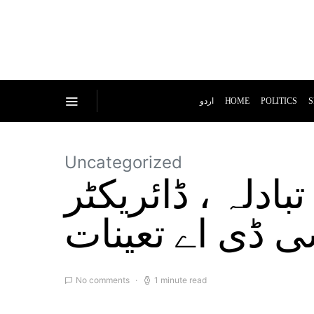
اردو
HOME
POLITICS
S
Uncategorized
ادلہ ، ڈائریکٹر
ی ڈی اے تعینات
No comments
1 minute read