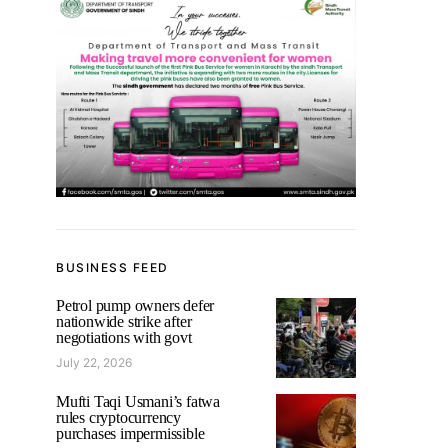
BUSINESS FEED
Petrol pump owners defer
nationwide strike after
negotiations with govt
July 22, 2026
Mufti Taqi Usmani’s fatwa
rules cryptocurrency
purchases impermissible