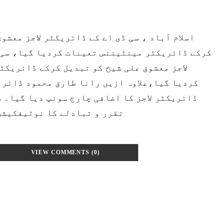
اسلام آباد ، سی ڈی اے کے ڈائریکٹر لاجز معشو
کرکے ڈائریکٹر مینٹیننس تعینات کردیا گیا، سی 
لاجز معشوق علی شیخ کو تبدیل کرکے ڈائریکٹ
کردیا گیا،علاوہ ازیں رانا طارق محمود ڈائری
ڈائریکٹر لاجز کا اضافی چارج سونپ دیا گیا۔ س
تقرر و تبادلے کا نوٹیفکیشن
VIEW COMMENTS (0)