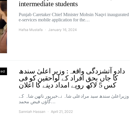
intermediate students
Punjab Caretaker Chief Minister Mohsin Naqvi inaugurated
e-services mobile application for the…
Hafsa Mustafa
January 16, 2024
دادو آتشزدگی واقعہ: وزیر اعلیٰ سندھ
zed
کا جاں بحق افراد کے لواحقین کو فی
کس 5 لاکھ روپے امداد دینے کا اعلان
وزیراعلیٰ سندھ سید مرادعلی شاہ نےخیرپور ناتھن شاہ کے
گاؤں فیض محمد…
Sanniah Hassan
April 21, 2022