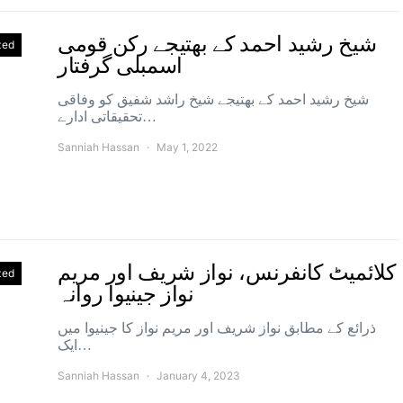
شیخ رشید احمد کے بھتیجے رکن قومی
zed
اسمبلی گرفتار
شیخ رشید احمد کے بھتیجے شیخ راشد شفیق کو وفاقی
تحقیقاتی ادارے…
Sanniah Hassan
May 1, 2022
کلائمیٹ کانفرنس، نواز شریف اور مریم
zed
نواز جینیوا روانہ
ذرائع کے مطابق نواز شریف اور مریم نواز کا جینیوا میں
ایک…
Sanniah Hassan
January 4, 2023