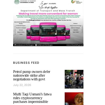
BUSINESS FEED
Petrol pump owners defer
nationwide strike after
negotiations with govt
July 22, 2026
Mufti Taqi Usmani’s fatwa
rules cryptocurrency
purchases impermissible