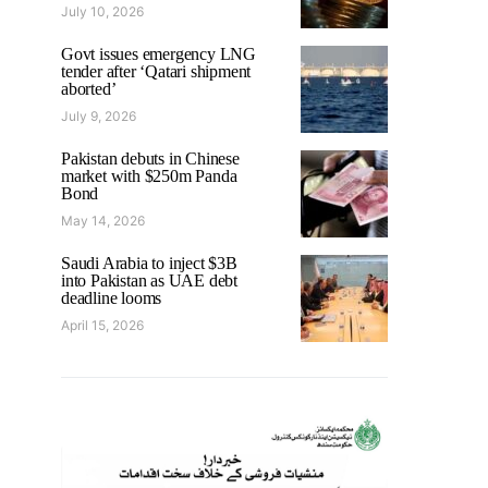
July 10, 2026
Govt issues emergency LNG
tender after ‘Qatari shipment
aborted’
July 9, 2026
Pakistan debuts in Chinese
market with $250m Panda
Bond
May 14, 2026
Saudi Arabia to inject $3B
into Pakistan as UAE debt
deadline looms
April 15, 2026