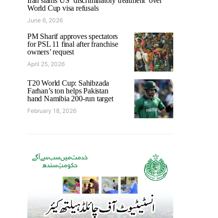
Iran slams US ‘discriminatory treatment’ over
World Cup visa refusals
June 6, 2026
PM Sharif approves spectators
for PSL 11 final after franchise
owners’ request
April 25, 2026
T20 World Cup: Sahibzada
Farhan’s ton helps Pakistan
hand Namibia 200-run target
February 18, 2026