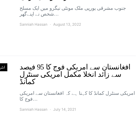
جنوب مشرقی یورپی ملک مونٹی نیگرو میں ایک مسلح
شخص نے اپنےگھر…
Sanniah Hassan
August 13, 2022
افغانستان سے امریکی فوج کا 95 فیصد
انٹ
سے زائد انخلا مکمل امریکی سنٹرل
کمانڈ
امریکی سنٹرل کمانڈ کا کہنا ہے کہ افغانستان سے امریکی
فوج کا…
Sanniah Hassan
July 14, 2021