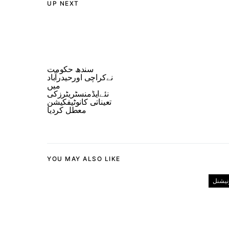
UP NEXT
سندھ حکومت
نےکراچی اورحیدرآباد
میں
نئےایڈمنسٹریٹرزکی
تعیناتی کانوٹیفکیشن
معطل کردیا
YOU MAY ALSO LIKE
رنیشنل