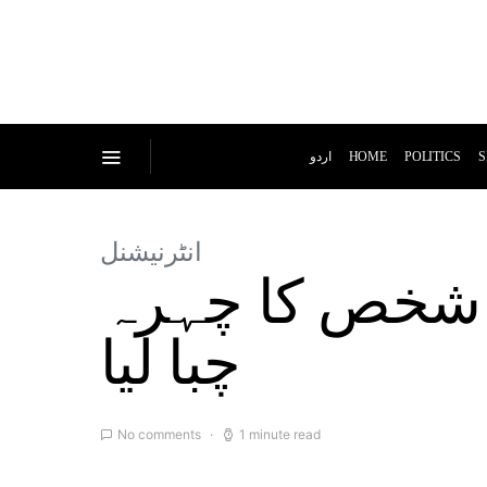
اردو
HOME
POLITICS
S
انٹرنیشنل
ے شخص کا چہرہ
چبا لیا
No comments
1 minute read