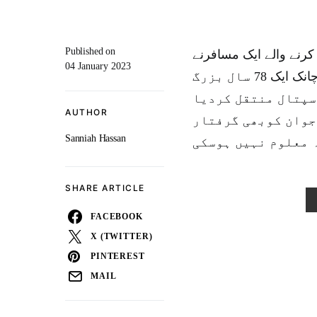
Published on
رنے والے ایک مسافرنے
04 January 2023
دوسرے مسافرکا چہرہ اور کان چبا ڈالا۔ 25 سالہ لڑکے نے اچانک ایک 78 سال بزرگ
سپتال منتقل کردیا
AUTHOR
جوان کوبھی گرفتار
Sanniah Hassan
 معلوم نہیں ہوسکی
SHARE ARTICLE
FACEBOOK
X (TWITTER)
PINTEREST
MAIL