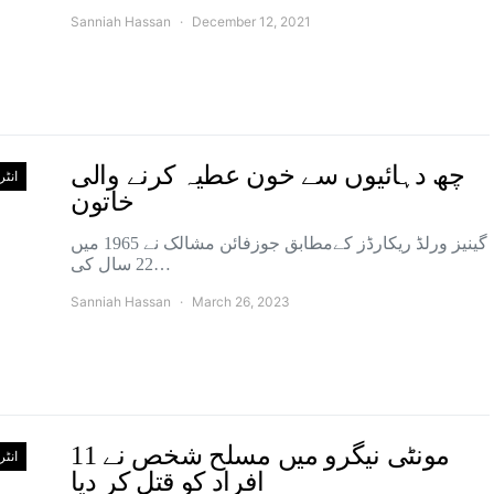
Sanniah Hassan
December 12, 2021
چھ دہائیوں سے خون عطیہ کرنے والی
انٹ
خاتون
گینیز ورلڈ ریکارڈز کےمطابق جوزفائن مشالک نے 1965 میں
22 سال کی…
Sanniah Hassan
March 26, 2023
مونٹی نیگرو میں مسلح شخص نے 11
انٹ
افراد کو قتل کر دیا