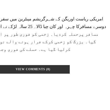
امریکی ریاست اوریگن کے شہرگریشم میںٹرین میں سفر ک
مسافر پرحملہ کردیا۔ زخمی کو فوری طور پر ا
گیا۔ بزرگ کو زخمی کرکے فرار ہونے والے نو
کرلیا گیا ہے۔ حملے کی فوری وجہ
VIEW COMMENTS (0)