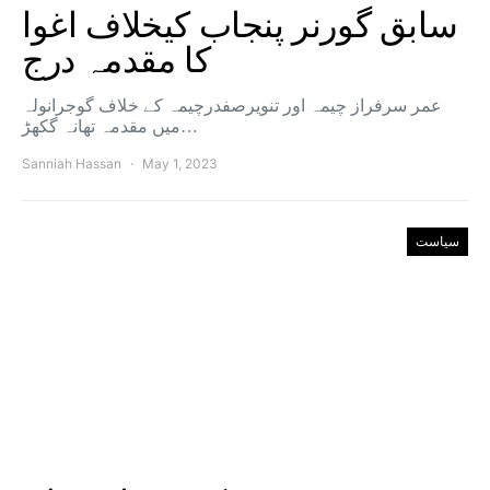
سابق گورنر پنجاب کیخلاف اغوا
کا مقدمہ درج
عمر سرفراز چیمہ اور تنویرصفدرچیمہ کے خلاف گوجرانولہ
میں مقدمہ تھانہ گکھڑ…
Sanniah Hassan
May 1, 2023
سیاست