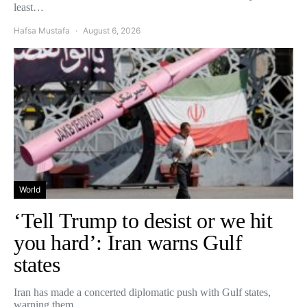
least…
Hafsa Mustafa
August 6, 2026
World
‘Tell Trump to desist or we hit
you hard’: Iran warns Gulf
states
Iran has made a concerted diplomatic push with Gulf states,
warning them…