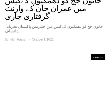
خاتون جج کو دھمکیوں کےکیس
میں عمران خان کے وارنٹ
گرفتاری جاری
خاتون جج کو دھمکیوں کےکیس میں چیئرمین پاکستان تحریک
انصاف (…
Sanniah Hassan
October 1, 2022
سیاست