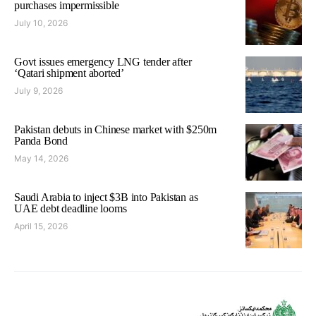
purchases impermissible
July 10, 2026
Govt issues emergency LNG tender after
‘Qatari shipment aborted’
July 9, 2026
Pakistan debuts in Chinese market with $250m
Panda Bond
May 14, 2026
Saudi Arabia to inject $3B into Pakistan as
UAE debt deadline looms
April 15, 2026