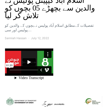
اسلام آباد کیپیٹل پولیس نے
والدین سے بچھڑے 05 بچوں کو
تلاش کر لیا
تفصیلات کےمطابق اسلام آباد پولیس نےبچوں کے والدین کو
پولیس اور سی…
Sanniah Hassan
July 12, 2022