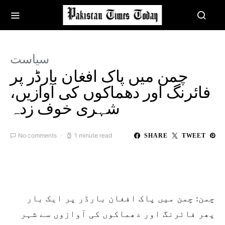
سیاست
چمن میں پاک افغان بارڈر پر
فائرنگ اور دھماکوں کی آوازیں،
شہری خوف زدہ
No comments
1 minute read
SHARE
TWEET
چمن: چمن میں پاک افغان بارڈر پر ایک بار
پھر فائرنگ اور دھماکوں کی آوازوں سے شہر