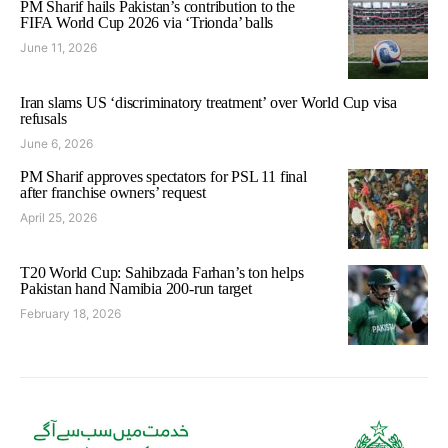
PM Sharif hails Pakistan’s contribution to the
FIFA World Cup 2026 via ‘Trionda’ balls
June 11, 2026
Iran slams US ‘discriminatory treatment’ over World Cup visa
refusals
June 6, 2026
PM Sharif approves spectators for PSL 11 final
after franchise owners’ request
April 25, 2026
T20 World Cup: Sahibzada Farhan’s ton helps
Pakistan hand Namibia 200-run target
February 18, 2026