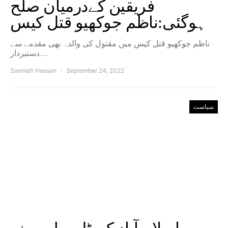
فریقین کےدرمیان صلح
ہوگئی:ناظم جوکھیو قتل کیس
ناظم جوکھیو قتل کیس میں مقتول کی والدہ بھی مقدمے سے
دستبردار…
Sanniah Hassan
September 24, 2022
سیاست