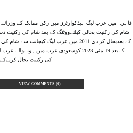
قاہرہ میں عرب لیگ ہیڈکوارٹرز میں رکن ممالک کے وزرائے 
شام کی رکنیت بحالی کیلئےووٹنگ کے بعد شام کی رکنیت 
کے بعدبحال کر دی 2011 میں عرب لیگ کیجانب سے
کےبعد 19 مئی 2023 کوسعودی عرب میں ہونےوال
کی رکنیت بحال کرنےکےمع
VIEW COMMENTS (0)