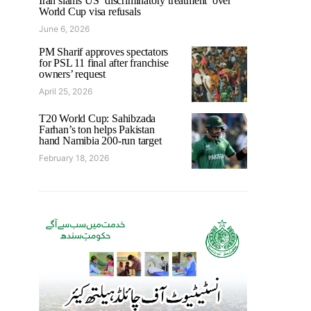
Iran slams US ‘discriminatory treatment’ over
World Cup visa refusals
June 6, 2026
PM Sharif approves spectators
for PSL 11 final after franchise
owners’ request
April 25, 2026
T20 World Cup: Sahibzada
Farhan’s ton helps Pakistan
hand Namibia 200-run target
February 18, 2026