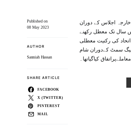
Published on
خارجہ اجلاس کے دوران
08 May 2023
دس سال تک معطل رکھنے
 شام کی اتحاد کی رکنیت معطلی
AUTHOR
ے عرب لیگ سمٹ کےدوران شام
Sanniah Hassan
املےپراتفاق کیاگیاتھا۔
SHARE ARTICLE
FACEBOOK
X (TWITTER)
PINTEREST
MAIL