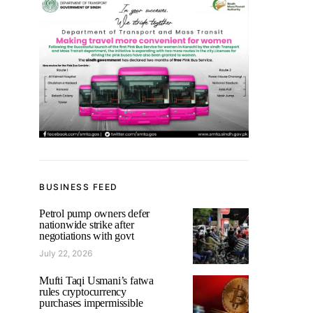
BUSINESS FEED
Petrol pump owners defer
nationwide strike after
negotiations with govt
July 22, 2026
Mufti Taqi Usmani’s fatwa
rules cryptocurrency
purchases impermissible