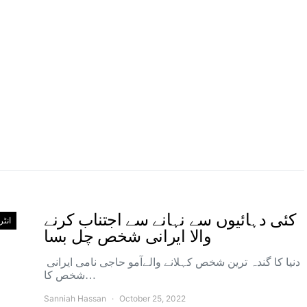
کئی دہائیوں سے نہانے سے اجتناب کرنے
انٹ
والا ایرانی شخص چل بسا
دنیا کا گندہ ترین شخص کہلانے والےآمو حاجی نامی ایرانی
شخص کا…
Sanniah Hassan
October 25, 2022