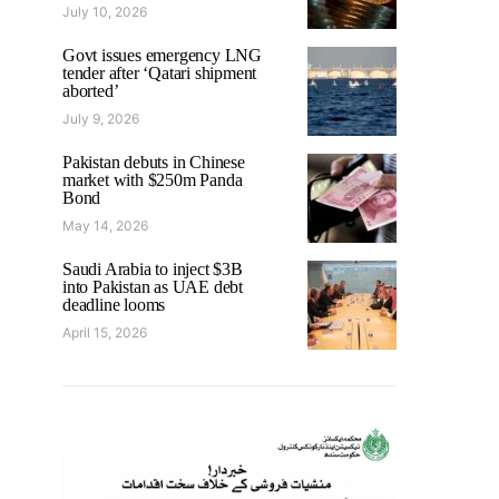
July 10, 2026
Govt issues emergency LNG
tender after ‘Qatari shipment
aborted’
July 9, 2026
Pakistan debuts in Chinese
market with $250m Panda
Bond
May 14, 2026
Saudi Arabia to inject $3B
into Pakistan as UAE debt
deadline looms
April 15, 2026