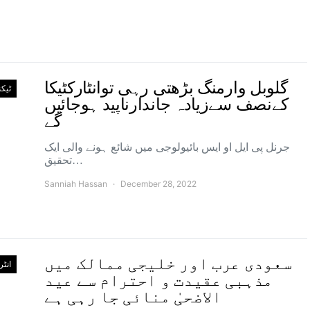
گلوبل وارمنگ بڑھتی رہی توانٹارکٹیکا
ٹیک
کےنصف سےزیادہ جاندارناپید ہوجائیں
گے
جرنل پی ایل او ایس بائیولوجی میں شائع ہونے والی ایک
تحقیق…
Sanniah Hassan
December 28, 2022
سعودی عرب اور خلیجی ممالک میں
انٹ
مذہبی عقیدت و احترام سے عید
الاضحیٰ منائی جا رہی ہے