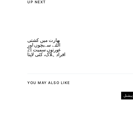
UP NEXT
بھارت میں کشتی
الٹنے سےبچوں اور
عورتوں سمیت 21
افراد ہلاک، کئی لاپتا
YOU MAY ALSO LIKE
رنیشنل