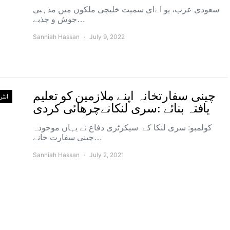
سعودی عرب، یو اےای سمیت خلیجی ملکوں میں مذہبی
جوش و جذبے…
Sanniah Hassan
July 9, 2022
چینی سفارتخانہ اپنے ملازمین کو تعلیم
انٹ
یافتہ بنائے :سری لنکانےچرھائی کردی
کولمبو: سری لنکا کے سیکرٹری دفاع نے یہاں موجودہ
چینی سفارت خانے…
Sanniah Hassan
July 2, 2021