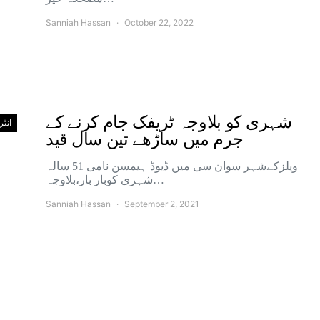
Sanniah Hassan
October 22, 2022
شہری کو بلاوجہ ٹریفک جام کرنے کے
انٹ
جرم میں ساڑھے تین سال قید
ویلزکےشہر سوان سی میں ڈیوڈ ہیمسن نامی 51 سالہ
شہری کوبار بار،بلاوجہ…
Sanniah Hassan
September 2, 2021