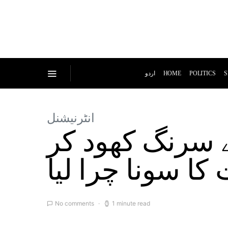
اردو
HOME
POLITICS
S
انٹرنیشنل
 سرنگ کھود کر
کا سونا چرا لیا
No comments
1 minute read