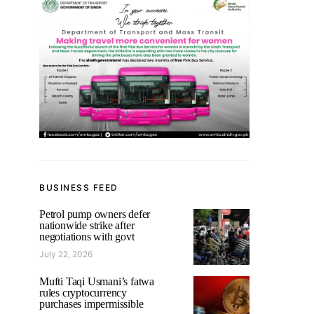
BUSINESS FEED
Petrol pump owners defer
nationwide strike after
negotiations with govt
July 22, 2026
Mufti Taqi Usmani’s fatwa
rules cryptocurrency
purchases impermissible