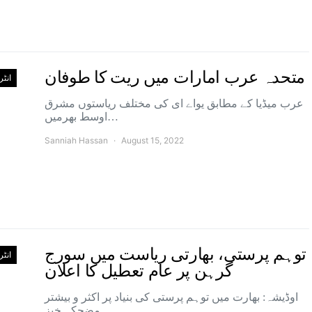
متحدہ عرب امارات میں ریت کا طوفان
انٹ
عرب میڈیا کے مطابق یواے ای کی مختلف ریاستوں مشرق
اوسط بھرمیں…
Sanniah Hassan
August 15, 2022
توہم پرستی، بھارتی ریاست میں سورج
انٹ
گرہن پر عام تعطیل کا اعلان
اوڈیشہ: بھارت میں توہم پرستی کی بنیاد پر اکثر و بیشتر
مضحکہ خیز…