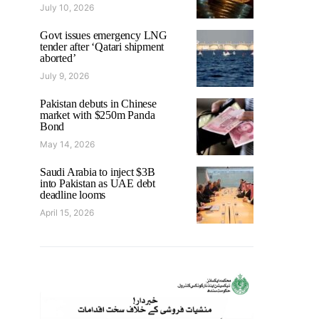
July 10, 2026
Govt issues emergency LNG
tender after ‘Qatari shipment
aborted’
July 9, 2026
Pakistan debuts in Chinese
market with $250m Panda
Bond
May 14, 2026
Saudi Arabia to inject $3B
into Pakistan as UAE debt
deadline looms
April 15, 2026