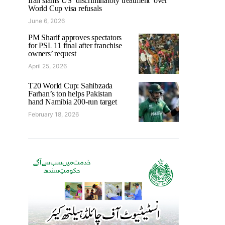
Iran slams US ‘discriminatory treatment’ over
World Cup visa refusals
June 6, 2026
PM Sharif approves spectators
for PSL 11 final after franchise
owners’ request
April 25, 2026
T20 World Cup: Sahibzada
Farhan’s ton helps Pakistan
hand Namibia 200-run target
February 18, 2026