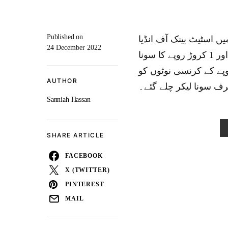
Published on
 میں اسٹیٹ بینک آف انڈیا
24 December 2022
اسٹرانگ روم میں 10 فٹ لمبی سرنگ کے ذریعے داخل ہوئے اور 1 کروڑ روپے کا سونا
حیران کن طور پر چوروں نے 35 لاکھ روپے کے کرنسی نوٹوں کو
AUTHOR
صرف سونا لیکر چلے گئے۔
Sanniah Hassan
SHARE ARTICLE
FACEBOOK
X (TWITTER)
PINTEREST
MAIL