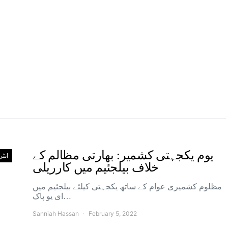
یوم یکجہتی کشمیر: بھارتی مظالم کے
انٹ
خلاف بیلجئیم میں کارریلی
مظلوم کشمیری عوام کے ساتھ یکجہتی کیلئے بیلجئیم میں
ای یو پاک…
Sanniah Hassan
February 5, 2022