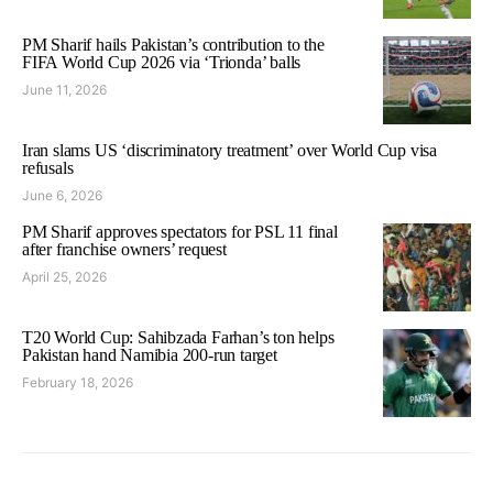
PM Sharif hails Pakistan’s contribution to the
FIFA World Cup 2026 via ‘Trionda’ balls
June 11, 2026
Iran slams US ‘discriminatory treatment’ over World Cup visa
refusals
June 6, 2026
PM Sharif approves spectators for PSL 11 final
after franchise owners’ request
April 25, 2026
T20 World Cup: Sahibzada Farhan’s ton helps
Pakistan hand Namibia 200-run target
February 18, 2026