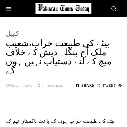
کھیل
بیٹے کی طبیعت خراب،شعیب
ملک آج بنگلہ دیش کے خلاف
میچ کے لئے دستیاب نہیں ہوں
گے
No comments
1 minute read
SHARE
TWEET
بیٹے کی طبیعت خراب ہونے کے باعث پاکستان ٹیم کے