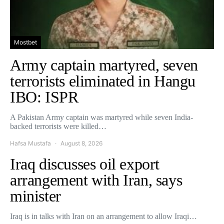
Mostbet
Army captain martyred, seven
terrorists eliminated in Hangu
IBO: ISPR
A Pakistan Army captain was martyred while seven India-
backed terrorists were killed…
Hafsa Mustafa
August 8, 2026
Iraq discusses oil export
arrangement with Iran, says
minister
Iraq is in talks with Iran on an arrangement to allow Iraqi…