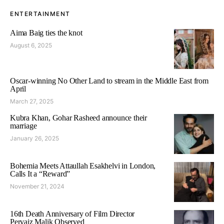
ENTERTAINMENT
Aima Baig ties the knot
August 6, 2025
Oscar-winning No Other Land to stream in the Middle East from
April
March 27, 2025
Kubra Khan, Gohar Rasheed announce their
marriage
January 26, 2025
Bohemia Meets Attaullah Esakhelvi in London,
Calls It a “Reward”
November 21, 2024
16th Death Anniversary of Film Director
Pervaiz Malik Observed