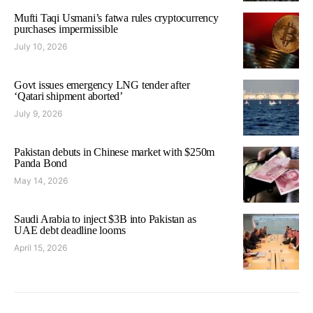
Mufti Taqi Usmani’s fatwa rules cryptocurrency
purchases impermissible
July 10, 2026
Govt issues emergency LNG tender after
‘Qatari shipment aborted’
July 9, 2026
Pakistan debuts in Chinese market with $250m
Panda Bond
May 14, 2026
Saudi Arabia to inject $3B into Pakistan as
UAE debt deadline looms
April 15, 2026