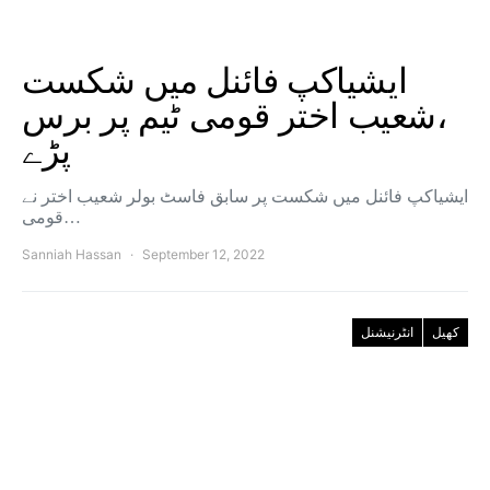
ایشیاکپ فائنل میں شکست
،شعیب اختر قومی ٹیم پر برس
پڑے
ایشیاکپ فائنل میں شکست پر سابق فاسٹ بولر شعیب اختر نے
قومی…
Sanniah Hassan
September 12, 2022
کھیل
انٹرنیشنل