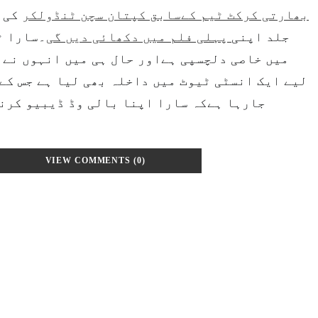
بھارتی کرکٹ ٹیم کےسابق کپتان سچن ٹنڈولکر
کی 
جلد اپنی
پہلی فلم میں دکھائی دیں گی
۔سارا ٹ
میں خاصی دلچسپی ہےاور حال ہی میں انہوں نے 
لیے ایک انسٹی ٹیوٹ میں داخلہ بھی لیا ہے جس کے 
جارہا ہےکہ سارا اپنا بالی وڈ ڈیبیو کرنے
VIEW COMMENTS (0)