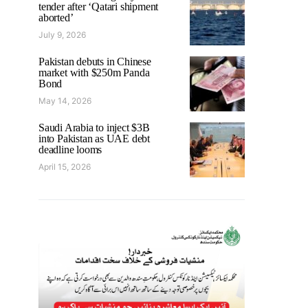
tender after ‘Qatari shipment
aborted’
July 9, 2026
Pakistan debuts in Chinese
market with $250m Panda
Bond
May 14, 2026
Saudi Arabia to inject $3B
into Pakistan as UAE debt
deadline looms
April 15, 2026