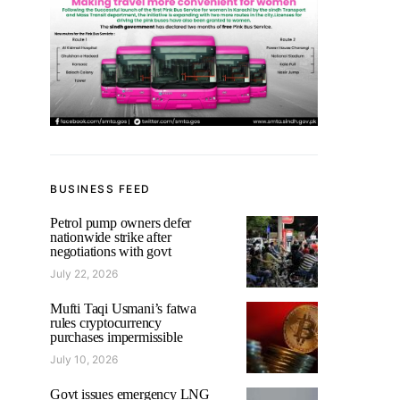
BUSINESS FEED
Petrol pump owners defer
nationwide strike after
negotiations with govt
July 22, 2026
Mufti Taqi Usmani’s fatwa
rules cryptocurrency
purchases impermissible
July 10, 2026
Govt issues emergency LNG