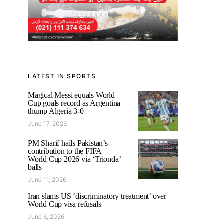
LATEST IN SPORTS
Magical Messi equals World
Cup goals record as Argentina
thump Algeria 3-0
June 17, 2026
PM Sharif hails Pakistan’s
contribution to the FIFA
World Cup 2026 via ‘Trionda’
balls
June 11, 2026
Iran slams US ‘discriminatory treatment’ over
World Cup visa refusals
June 6, 2026