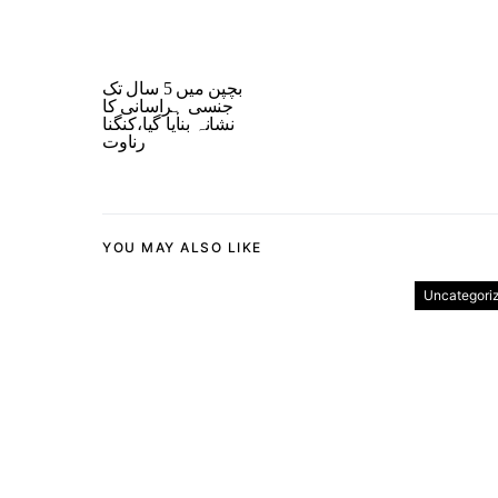
بچپن میں 5 سال تک
جنسی ہراسانی کا
نشانہ بنایا گیا،کنگنا
رناوت
YOU MAY ALSO LIKE
Uncategori