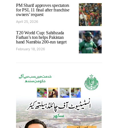
PM Sharif approves spectators
for PSL 11 final after franchise
owners’ request
April 25, 2026
T20 World Cup: Sahibzada
Farhan’s ton helps Pakistan
hand Namibia 200-run target
February 18, 2026