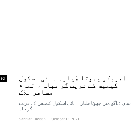
امریکی چھوٹا طیارہ ہائی اسکول
zed
کیمپس کے قریب گر تباہ ، تمام
مسافر ہلاک
سان ڈیاگو میں چھوٹا طیارہ ہائی اسکول کیمپس کے قریب
گر تباہ…
Sanniah Hassan
October 12, 2021