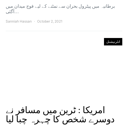
برطانیہ میں پیٹرول بحران سے نمٹنے کے لیے فوج میدان میں
آگئی…
Sanniah Hassan
October 2, 2021
انٹرنیشنل
امریکا : ٹرین میں مسافر نے
دوسرے شخص کا چہرہ چبا لیا