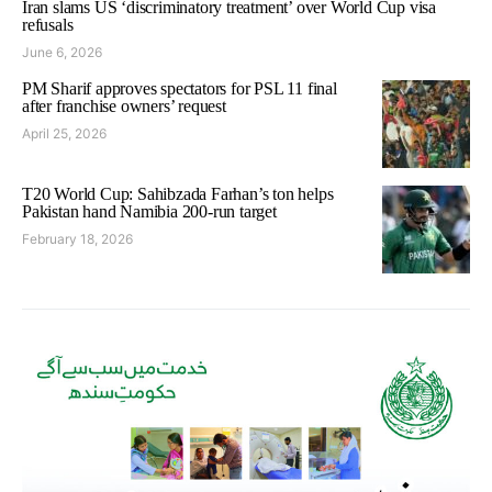
Iran slams US ‘discriminatory treatment’ over World Cup visa
refusals
June 6, 2026
PM Sharif approves spectators for PSL 11 final
after franchise owners’ request
April 25, 2026
T20 World Cup: Sahibzada Farhan’s ton helps
Pakistan hand Namibia 200-run target
February 18, 2026