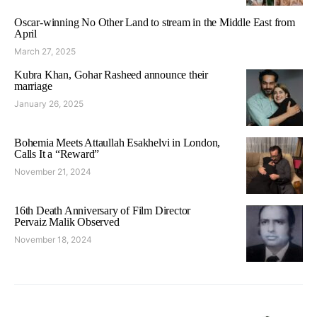
Oscar-winning No Other Land to stream in the Middle East from
April
March 27, 2025
Kubra Khan, Gohar Rasheed announce their
marriage
January 26, 2025
Bohemia Meets Attaullah Esakhelvi in London,
Calls It a “Reward”
November 21, 2024
16th Death Anniversary of Film Director
Pervaiz Malik Observed
November 18, 2024