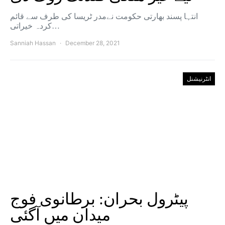
انتہا پسند بھارتی حکومت نےمدر ٹریسا کی طرف سے قائم
کردہ خیراتی…
Sanniah Hassan
December 28, 2021
انٹرنیشنل
پیٹرول بحران: برطانوی فوج
میدان میں آگئی