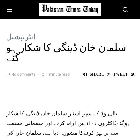
انٹرنیشنل
سلمان خان ڈینگی کا شکار ہو
گئے
No comments
1 minute read
SHARE
TWEET
بالی وڈ کے سپر اسٹار سلمان خان ڈینگی کا شکار
ہوگئےڈاکٹروں نے انہیں آرام کرنے اور جسمانی مشقت
سے پرہیز کرنےکا مشورہ دیا ہے، سلمان خان کی