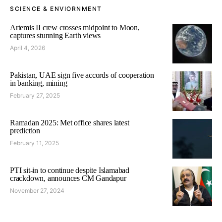
SCIENCE & ENVIORNMENT
Artemis II crew crosses midpoint to Moon,
captures stunning Earth views
April 4, 2026
Pakistan, UAE sign five accords of cooperation
in banking, mining
February 27, 2025
Ramadan 2025: Met office shares latest
prediction
February 11, 2025
PTI sit-in to continue despite Islamabad
crackdown, announces CM Gandapur
November 27, 2024