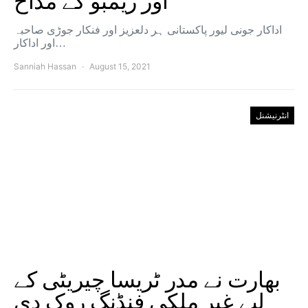
اور ریمبو کے مداح
اداکار جونی لیور پاکستانی ہر دلعزیز اور فنکار جوڑی صاحبہ
اور اداکار…
Sanniah Hassan
August 15, 2021
انٹرنیشنل
بھارت نے مدر ٹریسا چیریٹی کے
لیے غیر ملکی فنڈنگ ​​روک دی