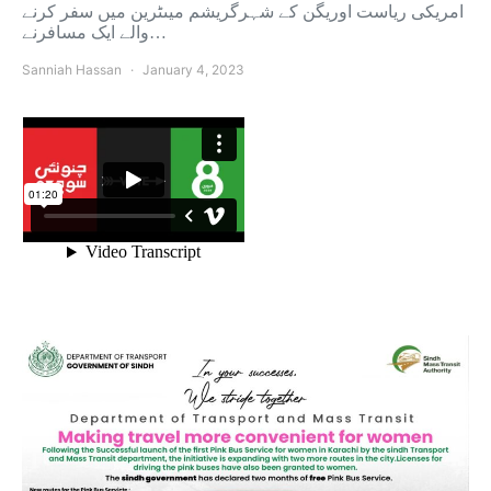
امریکی ریاست اوریگن کے شہرگریشم میںٹرین میں سفر کرنے
والے ایک مسافرنے…
Sanniah Hassan
January 4, 2023