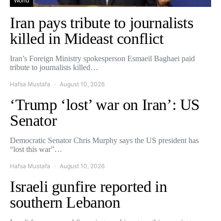
World
Iran pays tribute to journalists
killed in Mideast conflict
Iran’s Foreign Ministry spokesperson Esmaeil Baghaei paid
tribute to journalists killed…
Hafsa Mustafa
August 10, 2026
‘Trump ‘lost’ war on Iran’: US
Senator
Democratic Senator Chris Murphy says the US president has
“lost this war”…
Hafsa Mustafa
August 10, 2026
Israeli gunfire reported in
southern Lebanon