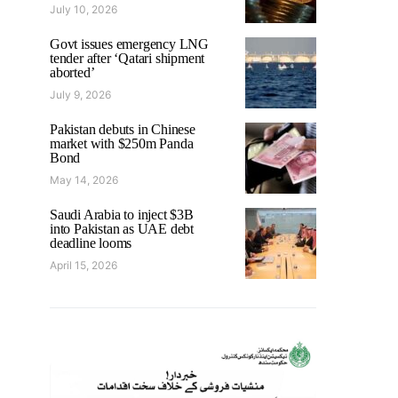
July 10, 2026
Govt issues emergency LNG
tender after ‘Qatari shipment
aborted’
July 9, 2026
Pakistan debuts in Chinese
market with $250m Panda
Bond
May 14, 2026
Saudi Arabia to inject $3B
into Pakistan as UAE debt
deadline looms
April 15, 2026