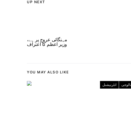
UP NEXT
مہنگائی عروج پر ہے،
وزیر اعظم کا اعتراف
YOU MAY ALSO LIKE
نالوجی
انٹرنیشنل