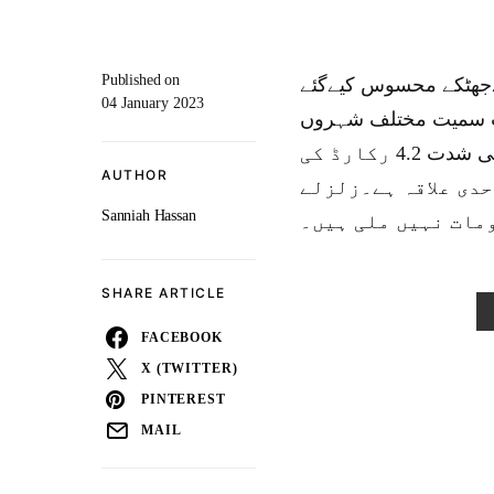
Published on
ےجھٹکے محسوس کیےگئے
04 January 2023
یوٹ سمیت مختلف شہروں
میں زلزلے کے ہلکے جھٹکے محسوس کیے گئے ہیں۔زلزلے کی شدت 4.2 رکارڈ کی
AUTHOR
حدی علاقہ ہے۔زلزلے
Sanniah Hassan
مات نہیں ملی ہیں۔
SHARE ARTICLE
FACEBOOK
X (TWITTER)
PINTEREST
MAIL