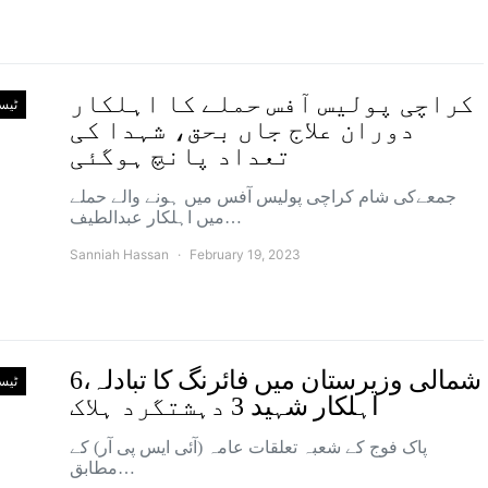
کراچی پولیس آفس حملے کا اہلکار
ٹیس
دوران علاج جاں بحق، شہدا کی
تعداد پانچ ہوگئی
جمعےکی شام کراچی پولیس آفس میں ہونے والے حملے
میں اہلکار عبدالطیف…
Sanniah Hassan
February 19, 2023
شمالی وزیرستان میں فائرنگ کا تبادلہ،6
ٹیس
اہلکار شہید 3 دہشتگرد ہلاک
پاک فوج کے شعبہ تعلقات عامہ (آئی ایس پی آر) کے
مطابق…