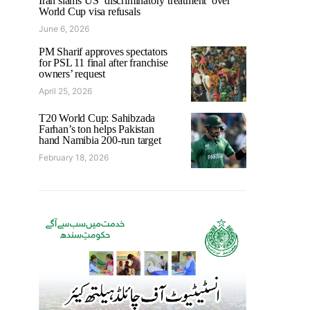
Iran slams US ‘discriminatory treatment’ over
World Cup visa refusals
June 6, 2026
PM Sharif approves spectators
for PSL 11 final after franchise
owners’ request
April 25, 2026
T20 World Cup: Sahibzada
Farhan’s ton helps Pakistan
hand Namibia 200-run target
February 18, 2026