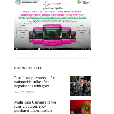
BUSINESS FEED
Petrol pump owners defer
nationwide strike after
negotiations with govt
July 22, 2026
Mufti Taqi Usmani’s fatwa
rules cryptocurrency
purchases impermissible