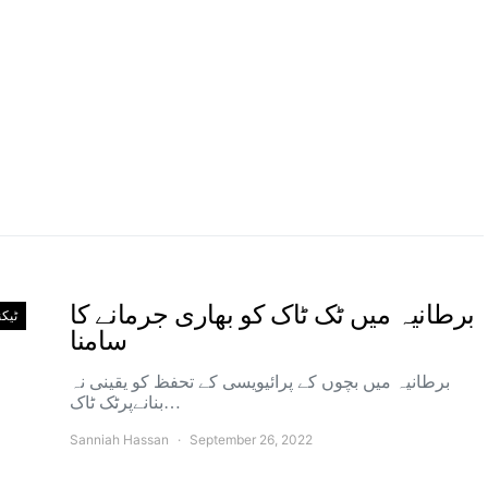
برطانیہ میں ٹک ٹاک کو بھاری جرمانے کا
ٹیک
سامنا
برطانیہ میں بچوں کے پرائیویسی کے تحفظ کو یقینی نہ
بنانےپرٹک ٹاک…
Sanniah Hassan
September 26, 2022