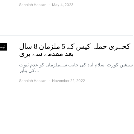
Sanniah Hassan
May 4, 2023
کچہری حملہ کیس کے 5 ملزمان 8 سال
ٹیس
بعد مقدمے سے بری
سیشن کورٹ اسلام آباد کی جانب سےملزمان کو عدم ثبوت
کی بناپر…
Sanniah Hassan
November 22, 2022