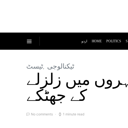
اردو
HOME
POLITICS
S
ٹیکنالوجی
ٹیسٹ
روں میں زلزلے
کے جھٹکے
No comments
1 minute read