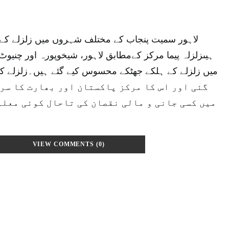
لاہور سمیت پنجاب کے مختلف شہروں میں زلزلے ک
ہیںزلزلہ پیما مرکز کےمطابق لاہور، شیخوپورہ اور چن
گئی اور اس کا مرکز پاکستان اور بھارت کا سر
میں کسی جانی و مالی نقصان کی تاحال کوئی معلو
VIEW COMMENTS (0)