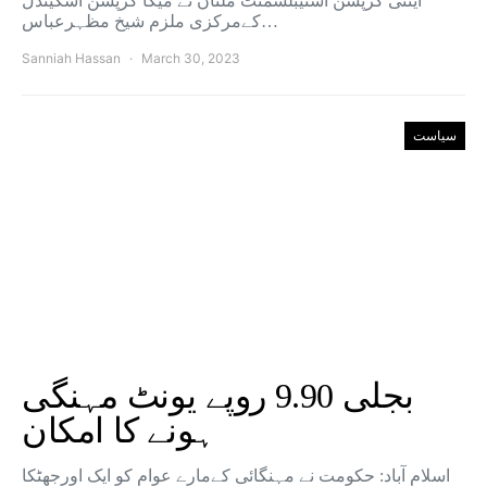
اینٹی کرپشن اسٹیبلشمنٹ ملتان نے میگا کرپشن اسکینڈل
کےمرکزی ملزم شیخ مظہرعباس…
Sanniah Hassan
March 30, 2023
سیاست
بجلی 9.90 روپے یونٹ مہنگی
ہونے کا امکان
اسلام آباد: حکومت نے مہنگائی کےمارے عوام کو ایک اورجھٹکا