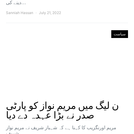
دینے کی…
Sanniah Hassan
July 21, 2022
سیاست
ن لیگ میں مریم نواز کو پارٹی
صدر نے بڑا عہدہ دے دیا
مریم اورنگزیب کا کہنا ہے کہ شہباز شریف نے مریم نواز
شریف…