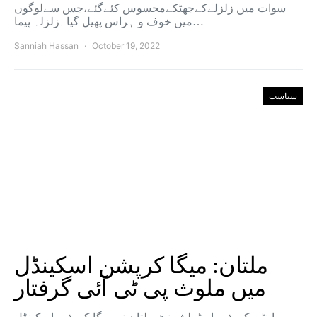
سوات میں زلزلےکےجھٹکےمحسوس کئےگئے،جس سےلوگوں
میں خوف و ہراس پھیل گیا۔زلزلہ پیما…
Sanniah Hassan
October 19, 2022
سیاست
ملتان: میگا کرپشن اسکینڈل
میں ملوث پی ٹی آئی گرفتار