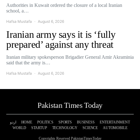
Authorities in Kuwait ordered the closure of a local Iranian
school, a…
Hafsa Mustafa
August 6, 2026
Iranian army says it is ‘fully
prepared’ against any threat
Iranian military spokesperson Brigadier General Amir Akraminia
said that the army is…
Hafsa Mustafa
August 6, 2026
Pakistan Times Today
اردو
HOME
POLITICS
SPORTS
BUSINESS
ENTERTAINMENT
WORLD
STARTUP
TECHNOLOGY
SCIENCE
AUTOMOBILE
Copyrights Reserved PakistanTimesToday