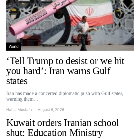
World
‘Tell Trump to desist or we hit
you hard’: Iran warns Gulf
states
Iran has made a concerted diplomatic push with Gulf states,
warning them…
Hafsa Mustafa
August 6, 2026
Kuwait orders Iranian school
shut: Education Ministry