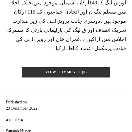
اور ق لیگ کے149ارکان اسمبلی موجود ہیں،جبکہ اجلا
میں مسلم لیگ ن اور اتحادی جماعتوں کے 115 ارکان
موجودہیں۔دوسری جانب پرویزالہٰی کی زیر صدارت
تحریک انصاف اور ق لیگ کی پارلیمانی پارٹی کا مشترکہ
اجلاس میں اراکین نےعمران خان اور رویز الہٰی کی
قیادت پرمکمل اعتماد کااظہارکیا۔
VIEW COMMENTS (0)
Published on
23 December 2022
AUTHOR
Sanniah Hassan