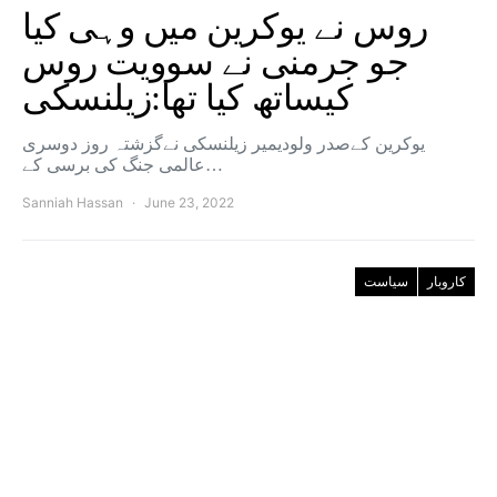
روس نے یوکرین میں وہی کیا
جو جرمنی نے سوویت روس
کیساتھ کیا تھا:زیلنسکی
یوکرین کےصدر ولودیمیر زیلنسکی نےگزشتہ روز دوسری
عالمی جنگ کی برسی کے…
Sanniah Hassan
June 23, 2022
کاروبار
سیاست