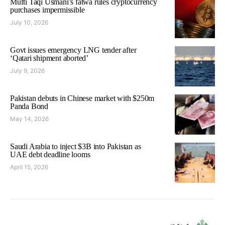
Mufti Taqi Usmani’s fatwa rules cryptocurrency
purchases impermissible
July 10, 2026
Govt issues emergency LNG tender after
‘Qatari shipment aborted’
July 9, 2026
Pakistan debuts in Chinese market with $250m
Panda Bond
May 14, 2026
Saudi Arabia to inject $3B into Pakistan as
UAE debt deadline looms
April 15, 2026