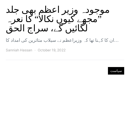
موجودہ وزیر اعظم بھی جلد
”مجھے کیوں نکالا“ کا نعرہ
لگائیں گے، سراج الحق
ان کا کہنا تھا کہ وزیراعظم نے سیلاب متاثرین کی امداد کا…
Sanniah Hassan
October 19, 2022
سیاست