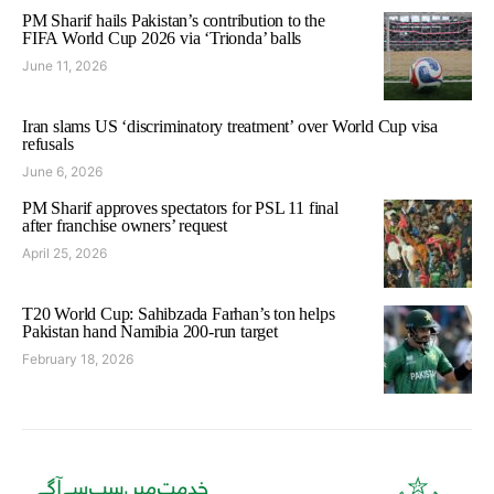
PM Sharif hails Pakistan’s contribution to the
FIFA World Cup 2026 via ‘Trionda’ balls
June 11, 2026
Iran slams US ‘discriminatory treatment’ over World Cup visa
refusals
June 6, 2026
PM Sharif approves spectators for PSL 11 final
after franchise owners’ request
April 25, 2026
T20 World Cup: Sahibzada Farhan’s ton helps
Pakistan hand Namibia 200-run target
February 18, 2026