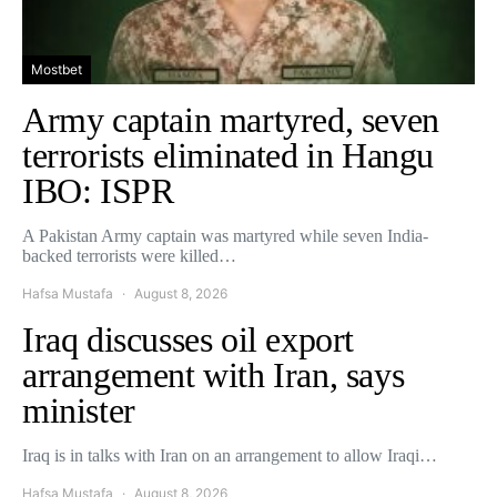
Mostbet
Army captain martyred, seven
terrorists eliminated in Hangu
IBO: ISPR
A Pakistan Army captain was martyred while seven India-
backed terrorists were killed…
Hafsa Mustafa
August 8, 2026
Iraq discusses oil export
arrangement with Iran, says
minister
Iraq is in talks with Iran on an arrangement to allow Iraqi…
Hafsa Mustafa
August 8, 2026