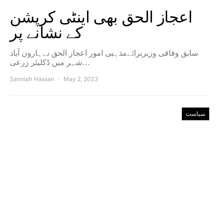
اعجاز الحق بھی اینٹی کرپشن
کے نشانے پر
سابق وفاقی وزیربرائےمذہبی امور اعجاز الحق نےہارون آباد
شہر میں ڈکلیئر زرعی…
Sanniah Hassan
May 2, 2023
سیاست