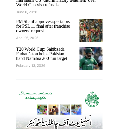
Iran slams US ‘discriminatory treatment’ over
World Cup visa refusals
June 6, 2026
PM Sharif approves spectators
for PSL 11 final after franchise
owners’ request
April 25, 2026
T20 World Cup: Sahibzada
Farhan’s ton helps Pakistan
hand Namibia 200-run target
February 18, 2026