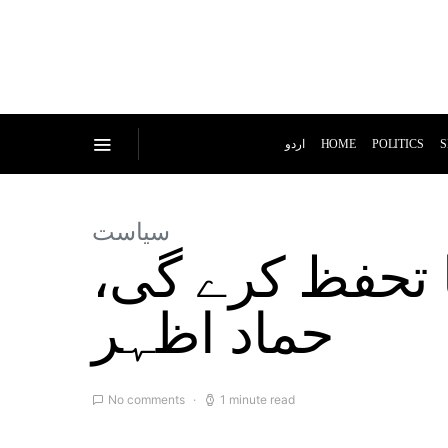
اردو
HOME
POLITICS
S
سیاست
کا تحفظ کرے گی
حماد اظہر
No comments
1 minute read