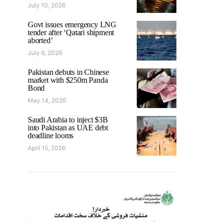
July 10, 2026
Govt issues emergency LNG
tender after ‘Qatari shipment
aborted’
July 9, 2026
Pakistan debuts in Chinese
market with $250m Panda
Bond
May 14, 2026
Saudi Arabia to inject $3B
into Pakistan as UAE debt
deadline looms
April 15, 2026