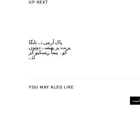
UP NEXT
پاک آرمی نے نانگا
پربت پر پھنسے دونوں
کوہ پیما ریسکیو کر
لئے
YOU MAY ALSO LIKE
است