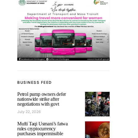
BUSINESS FEED
Petrol pump owners defer
nationwide strike after
negotiations with govt
July 22, 2026
Mufti Taqi Usmani’s fatwa
rules cryptocurrency
purchases impermissible