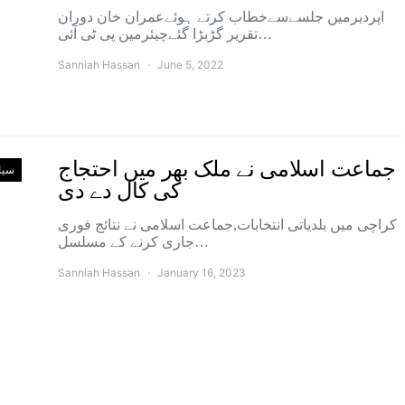
اپردیرمیں جلسےسےخطاب کرتے ہوئےعمران خان دوران
تقریر گڑبڑا گئےچیئرمین پی ٹی آئی…
Sanniah Hassan
June 5, 2022
جماعت اسلامی نے ملک بھر میں احتجاج
سی
کی کال دے دی
کراچی میں بلدیاتی انتخابات,جماعت اسلامی نے نتائج فوری
جاری کرنے کے مسلسل…
Sanniah Hassan
January 16, 2023