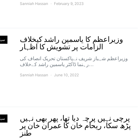
Sanniah Hassan
February 9, 2023
وزیراعظم کا یاسمین راشد کیخلاف
سی
الزامات پر تشویش کا اظہار
وزیراعظم شہباز شریف نےپاکستان تحریک انصاف کی
رہنما ڈاکٹر یاسمین راشد کےخلاف…
Sanniah Hassan
June 10, 2022
پرچی نہیں پرچہ دیا تھا، پھر بھی نہیں
سی
پڑھ سکا، ریحام خان کا عمران خان پر
طنز