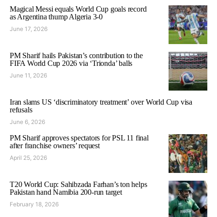
Magical Messi equals World Cup goals record
as Argentina thump Algeria 3-0
June 17, 2026
PM Sharif hails Pakistan’s contribution to the
FIFA World Cup 2026 via ‘Trionda’ balls
June 11, 2026
Iran slams US ‘discriminatory treatment’ over World Cup visa
refusals
June 6, 2026
PM Sharif approves spectators for PSL 11 final
after franchise owners’ request
April 25, 2026
T20 World Cup: Sahibzada Farhan’s ton helps
Pakistan hand Namibia 200-run target
February 18, 2026