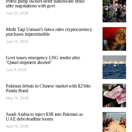
Petrol pump owners defer nationwide strike
after negotiations with govt
July 22, 2026
Mufti Taqi Usmani’s fatwa rules cryptocurrency
purchases impermissible
July 10, 2026
Govt issues emergency LNG tender after
‘Qatari shipment aborted’
July 9, 2026
Pakistan debuts in Chinese market with $250m
Panda Bond
May 14, 2026
Saudi Arabia to inject $3B into Pakistan as
UAE debt deadline looms
April 15, 2026