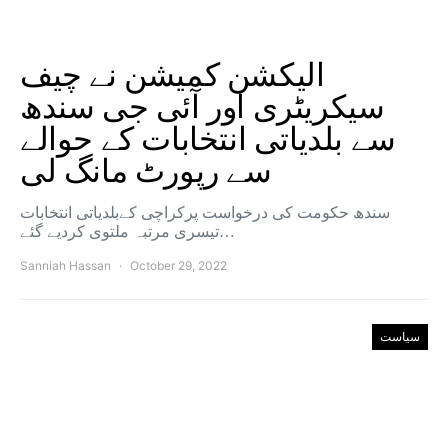
الیکشن کمیشن نے چیف
سیکریٹری اور آئی جی سندھ
سے بلدیاتی انتخابات کے حوالے
سے رپورٹ مانگ لی
سندھ حکومت کی درخواست پرکراچی کےبلدیاتی انتخابات
تیسری مرتبہ ملتوی کردیے گئے…
Sanniah Hassan
October 29, 2022
سیاست