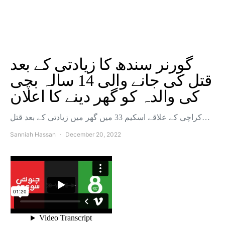
گورنر سندھ کا زیادتی کے بعد
قتل کی جانے والی 14 سالہ بچی
کی والدہ کو گھر دینے کا اعلان
کراچی کے علاقے اسکیم 33 میں گھر میں زیادتی کے بعد قتل…
Sanniah Hassan
December 20, 2022