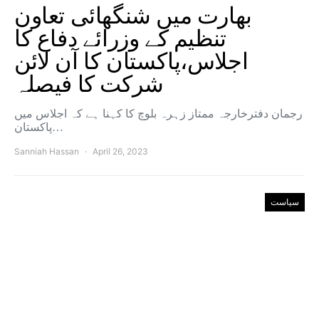
بھارت میں شنگھائی تعاون
تنظیم کے وزرائے دفاع کا
اجلاس،پاکستان کا آن لائن
شرکت کا فیصلہ
رجمان دفترخارجہ ممتاز زہرہ بلوچ کا کہنا ہے کہ اجلاس میں
پاکستان…
Sanniah Hassan
April 26, 2023
سیاست