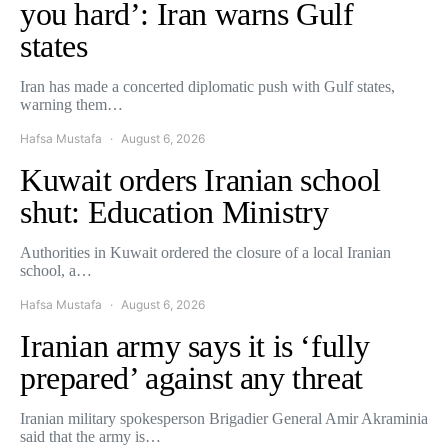
you hard’: Iran warns Gulf
states
Iran has made a concerted diplomatic push with Gulf states,
warning them…
Hafsa Mustafa
August 6, 2026
Kuwait orders Iranian school
shut: Education Ministry
Authorities in Kuwait ordered the closure of a local Iranian
school, a…
Hafsa Mustafa
August 6, 2026
Iranian army says it is ‘fully
prepared’ against any threat
Iranian military spokesperson Brigadier General Amir Akraminia
said that the army is…