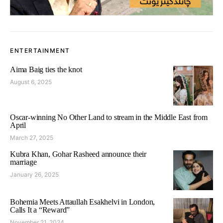
ENTERTAINMENT
Aima Baig ties the knot
August 6, 2025
Oscar-winning No Other Land to stream in the Middle East from
April
March 27, 2025
Kubra Khan, Gohar Rasheed announce their
marriage
January 26, 2025
Bohemia Meets Attaullah Esakhelvi in London,
Calls It a “Reward”
November 21, 2024