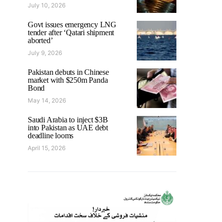
July 10, 2026
Govt issues emergency LNG
tender after ‘Qatari shipment
aborted’
July 9, 2026
Pakistan debuts in Chinese
market with $250m Panda
Bond
May 14, 2026
Saudi Arabia to inject $3B
into Pakistan as UAE debt
deadline looms
April 15, 2026