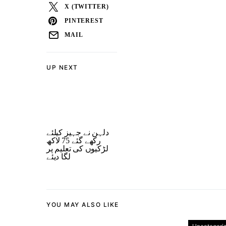
X (TWITTER)
PINTEREST
MAIL
UP NEXT
دلہن نے جہیز کیلئے
رکھے گئے 75 لاکھ
لڑکیوں کی تعلیم پر
لگا دیئے
YOU MAY ALSO LIKE