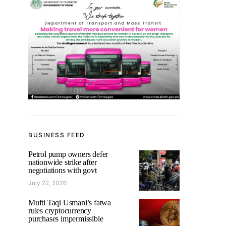
BUSINESS FEED
Petrol pump owners defer
nationwide strike after
negotiations with govt
July 22, 2026
Mufti Taqi Usmani’s fatwa
rules cryptocurrency
purchases impermissible