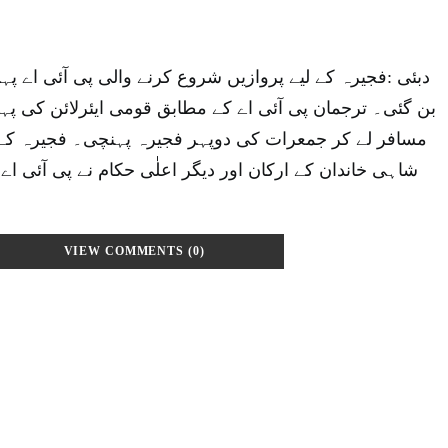
دبئی :فجیرہ کے لیے پروازیں شروع کرنے والی پی آئی اے پہلی
مسافر لے کر جمعرات کی دوپہر فجیرہ پہنچی۔ فجیرہ کے 
شاہی خاندان کے ارکان اور دیگر اعلٰی حکام نے پی آئی اے ک
VIEW COMMENTS (0)