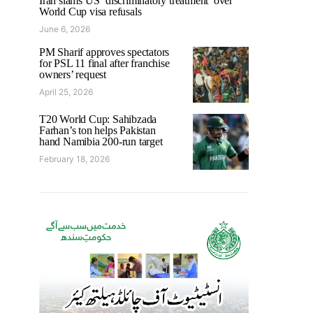
Iran slams US ‘discriminatory treatment’ over
World Cup visa refusals
June 6, 2026
PM Sharif approves spectators
for PSL 11 final after franchise
owners’ request
April 25, 2026
T20 World Cup: Sahibzada
Farhan’s ton helps Pakistan
hand Namibia 200-run target
February 18, 2026