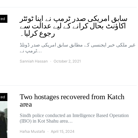
سابق امریکی صدر ٹرمپ نے اپنا ٹوئٹر
zed
اکاؤنٹ بحال کرانے کے لیے عدالت سے
رجوع کرلیا۔
غیر ملکی خبر ایجنسی کے مطابق سابق امریکی صدر ڈونلڈ
ٹرمپ نے…
Sanniah Hassan
October 2, 2021
Two hostages recovered from Katch
zed
area
Sindh police conducted an Intelligence Based Operation
(IBO) in Kot Shahu area…
Hafsa Mustafa
April 15, 2024