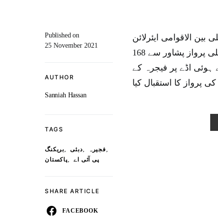
Published on
 بین الاقوامی ایئرلائن
25 November 2021
بن گئی۔ ترجمان پی آئی اے کے مطابق قومی ایئرلائن کی پہلی پرواز پشاور سے 168
ہوئی اڈے پر فیجرہ کے
AUTHOR
ی پرواز کا استقبال کیا
Sanniah Hassan
TAGS
,
,
,
فجیرہ
دبئی
بریکنگ
,
پی آئی اے
پاکستان
SHARE ARTICLE
FACEBOOK