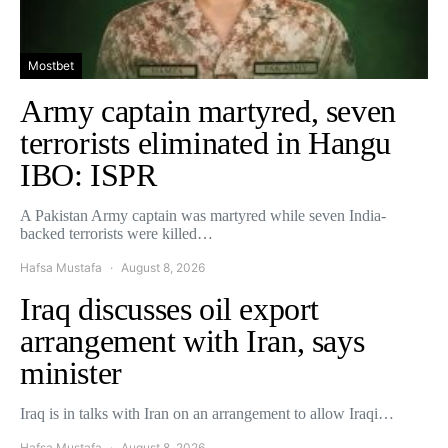
Mostbet
Army captain martyred, seven
terrorists eliminated in Hangu
IBO: ISPR
A Pakistan Army captain was martyred while seven India-
backed terrorists were killed…
Hafsa Mustafa
August 8, 2026
Iraq discusses oil export
arrangement with Iran, says
minister
Iraq is in talks with Iran on an arrangement to allow Iraqi…
Hafsa Mustafa
August 8, 2026