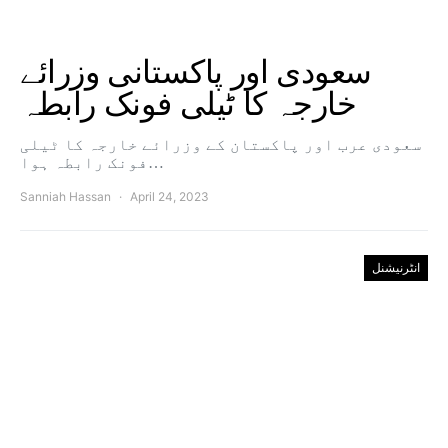
سعودی اور پاکستانی وزرائے
خارجہ کا ٹیلی فونک رابطہ
سعودی عرب اور پاکستان کے وزرائے خارجہ کا ٹیلی
فونک رابطہ ہوا…
Sanniah Hassan
April 24, 2023
انٹرنیشنل