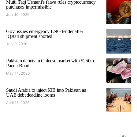
Mufti Taqi Usmani’s fatwa rules cryptocurrency
purchases impermissible
July 10, 2026
Govt issues emergency LNG tender after
‘Qatari shipment aborted’
July 9, 2026
Pakistan debuts in Chinese market with $250m
Panda Bond
May 14, 2026
Saudi Arabia to inject $3B into Pakistan as
UAE debt deadline looms
April 15, 2026