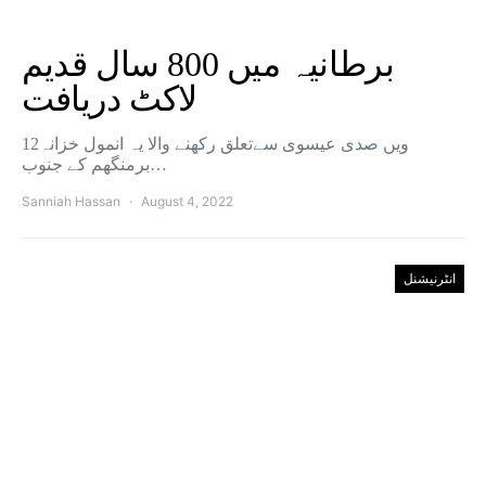
برطانیہ میں 800 سال قدیم
لاکٹ دریافت
12ویں صدی عیسوی سےتعلق رکھنے والا یہ انمول خزانہ
برمنگھم کے جنوب…
Sanniah Hassan
August 4, 2022
انٹرنیشنل