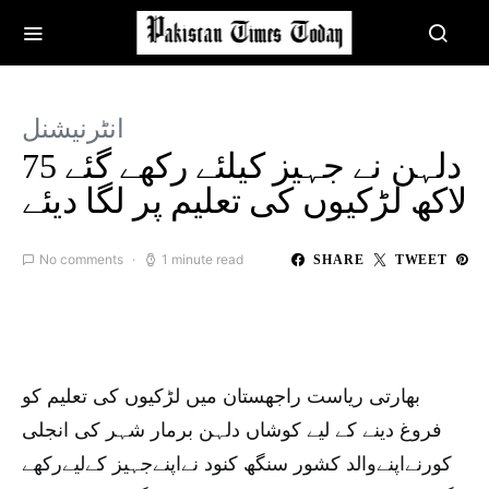
انٹرنیشنل
دلہن نے جہیز کیلئے رکھے گئے 75
لاکھ لڑکیوں کی تعلیم پر لگا دیئے
No comments
1 minute read
SHARE
TWEET
بھارتی ریاست راجھستان میں لڑکیوں کی تعلیم کو
فروغ دینے کے لیے کوشاں دلہن برمار شہر کی انجلی
کورنےاپنےوالد کشور سنگھ کنود نےاپنےجہیز کےلیےرکھے