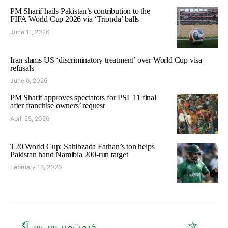
PM Sharif hails Pakistan’s contribution to the
FIFA World Cup 2026 via ‘Trionda’ balls
June 11, 2026
Iran slams US ‘discriminatory treatment’ over World Cup visa
refusals
June 6, 2026
PM Sharif approves spectators for PSL 11 final
after franchise owners’ request
April 25, 2026
T20 World Cup: Sahibzada Farhan’s ton helps
Pakistan hand Namibia 200-run target
February 18, 2026