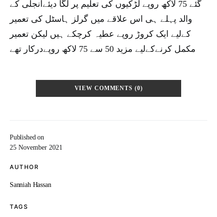
گئے 75 لاکھ روپے لڑکیوں کی تعلیم پر لگا دیئےانجلی کے
والد پہلے ہی اس علاقے میں گرلز ہاسٹل کی تعمیر
کےلیے ایک کروڑ روپے عطیہ کرچکے ہیں لیکن تعمیر
مکمل کرنےکےلیے مزید 50 سے 75 لاکھ روپےدرکار تھے
VIEW COMMENTS (0)
Published on
25 November 2021
AUTHOR
Sanniah Hassan
TAGS