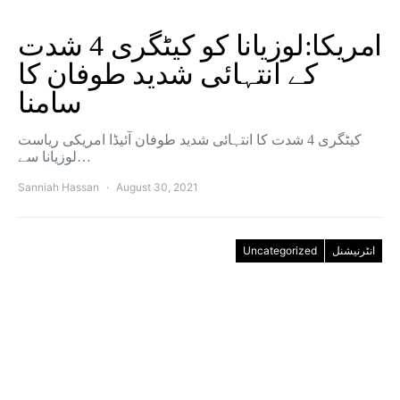
امریکا:لوزیانا کو کیٹگری 4 شدت
کے انتہائی شدید طوفان کا
سامنا
کیٹگری 4 شدت کا انتہائی شدید طوفان آئیڈا امریکی ریاست
لوزیانا سے…
Sanniah Hassan
August 30, 2021
Uncategorized
انٹرنیشنل