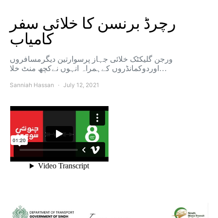
رچرڈ برنسن کا خلائی سفر
کامیاب
ورجن گلیکٹک خلائی جہاز پرسوارتین دیگرمسافروں
اوردوکمانڈروں کےہمراہ انہوں نےکچھ منٹ خلا…
Sanniah Hassan
July 12, 2021