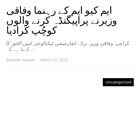
ایم کیو ایم کے رہنما وفاقی
وزیرنے پراپیگنڈہ کرنے والوں
کوچُپ کرادیا
کراچی: وفاقی وزیر برائے انفارمیشن ٹیکنالوجی امین الحق کا
کہنا ہے کہ…
Sanniah Hassan
March 12, 2022
Uncategorized