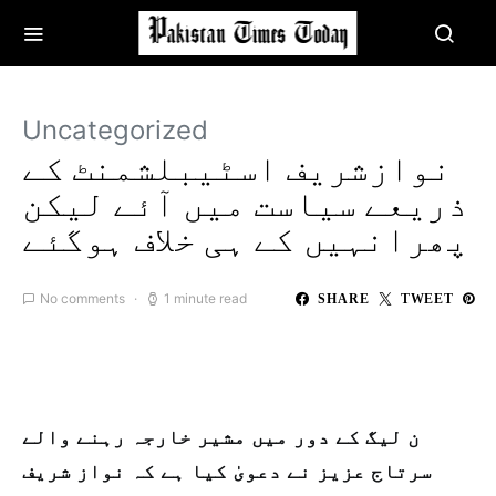
Uncategorized
نوازشریف اسٹیبلشمنٹ کے
ذریعے سیاست میں آئے لیکن
پھرانہیں کے ہی خلاف ہوگئے
No comments
1 minute read
SHARE
TWEET
ن لیگ کے دور میں مشیر خارجہ رہنے والے
سرتاج عزیز نے دعویٰ کیا ہے کہ نواز شریف