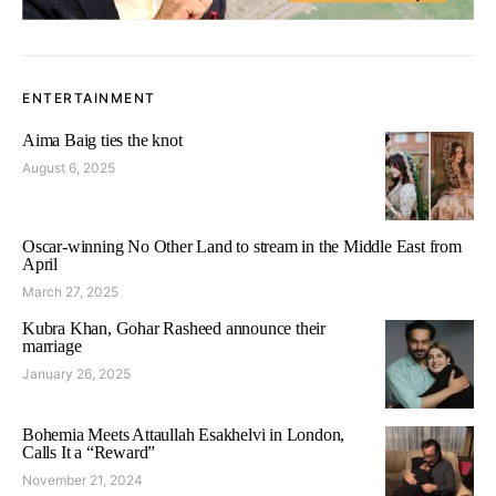
ENTERTAINMENT
Aima Baig ties the knot
August 6, 2025
Oscar-winning No Other Land to stream in the Middle East from
April
March 27, 2025
Kubra Khan, Gohar Rasheed announce their
marriage
January 26, 2025
Bohemia Meets Attaullah Esakhelvi in London,
Calls It a “Reward”
November 21, 2024