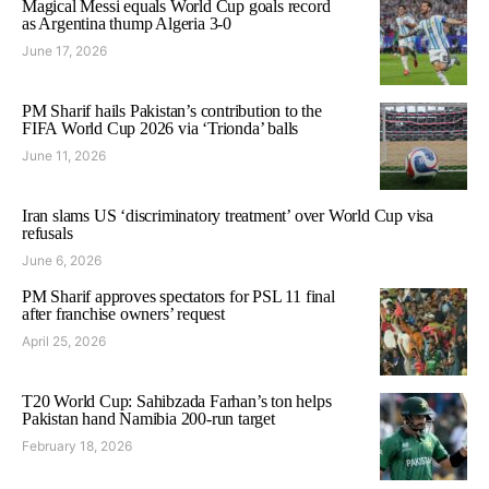
Magical Messi equals World Cup goals record
as Argentina thump Algeria 3-0
June 17, 2026
PM Sharif hails Pakistan’s contribution to the
FIFA World Cup 2026 via ‘Trionda’ balls
June 11, 2026
Iran slams US ‘discriminatory treatment’ over World Cup visa
refusals
June 6, 2026
PM Sharif approves spectators for PSL 11 final
after franchise owners’ request
April 25, 2026
T20 World Cup: Sahibzada Farhan’s ton helps
Pakistan hand Namibia 200-run target
February 18, 2026