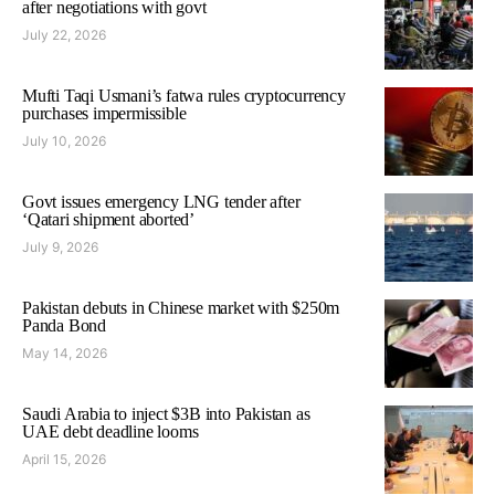
after negotiations with govt
July 22, 2026
Mufti Taqi Usmani’s fatwa rules cryptocurrency
purchases impermissible
July 10, 2026
Govt issues emergency LNG tender after
‘Qatari shipment aborted’
July 9, 2026
Pakistan debuts in Chinese market with $250m
Panda Bond
May 14, 2026
Saudi Arabia to inject $3B into Pakistan as
UAE debt deadline looms
April 15, 2026