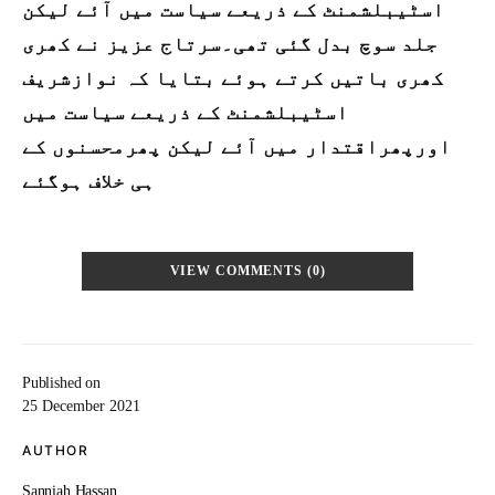
اسٹیبلشمنٹ کے ذریعے سیاست میں آئے لیکن
جلد سوچ بدل گئی تھی۔سرتاج عزیز نے کھری
کھری باتیں کرتے ہوئے بتایا کہ نوازشریف
اسٹیبلشمنٹ کے ذریعے سیاست میں
اورپھراقتدار میں آئے لیکن پھرمحسنوں کے
ہی خلاف ہوگئے
VIEW COMMENTS (0)
Published on
25 December 2021
AUTHOR
Sanniah Hassan