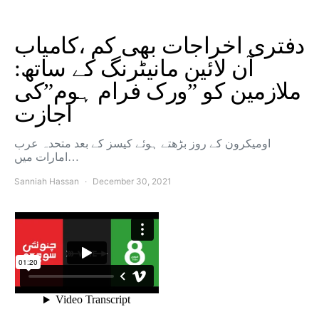
دفتری اخراجات بھی کم ،کامیاب
آن لائین مانیٹرنگ کے ساتھ:
ملازمین کو ”ورک فرام ہوم”کی
اجازت
اومیکرون کے روز بڑھتے ہوئے کیسز کے بعد متحدہ عرب
امارات میں…
Sanniah Hassan
December 30, 2021