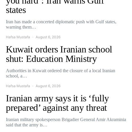
you hard’: Iran warns Gulf
states
Iran has made a concerted diplomatic push with Gulf states,
warning them…
Hafsa Mustafa
August 6, 2026
Kuwait orders Iranian school
shut: Education Ministry
Authorities in Kuwait ordered the closure of a local Iranian
school, a…
Hafsa Mustafa
August 6, 2026
Iranian army says it is ‘fully
prepared’ against any threat
Iranian military spokesperson Brigadier General Amir Akraminia
said that the army is…