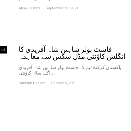
Alina Hashmi
September 13, 2021
فاسٹ بولر شاہین شاہ آفریدی کا
zed
انگلش کاؤنٹی مڈل سکس سے معاہدہ
پاکستان کرکٹ ٹیم کے فاسٹ بولر شاہین شاہ آفریدی
اگلے سال کاؤنٹی…
Sanniah Hassan
October 6, 2021