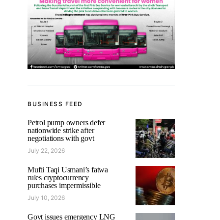
BUSINESS FEED
Petrol pump owners defer
nationwide strike after
negotiations with govt
July 22, 2026
Mufti Taqi Usmani’s fatwa
rules cryptocurrency
purchases impermissible
July 10, 2026
Govt issues emergency LNG