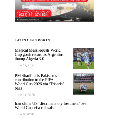
LATEST IN SPORTS
Magical Messi equals World
Cup goals record as Argentina
thump Algeria 3-0
June 17, 2026
PM Sharif hails Pakistan’s
contribution to the FIFA
World Cup 2026 via ‘Trionda’
balls
June 11, 2026
Iran slams US ‘discriminatory treatment’ over
World Cup visa refusals
June 6, 2026