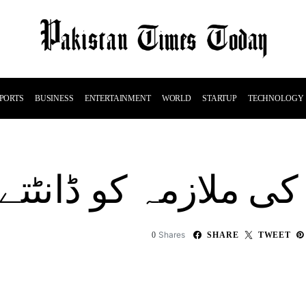
PORTS
BUSINESS
ENTERTAINMENT
WORLD
STARTUP
TECHNOLOGY
ی ملازمہ کو ڈانٹتے
Shares
0
SHARE
TWEET