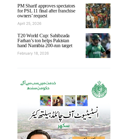
PM Sharif approves spectators
for PSL 11 final after franchise
owners’ request
April 25, 2026
T20 World Cup: Sahibzada
Farhan’s ton helps Pakistan
hand Namibia 200-run target
February 18, 2026