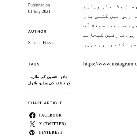
Published on
ھاڑ پلانے کی ویڈیو
01 July 2021
ہ رہی ہیں کتنی بار
چھےسے مین سوئچ آف
AUTHOR
 ہو۔صارفین کیجانب
Sanniah Hassan
صرے کئے جا رہے ہیں
https://www.instagram
TAGS
نادیہ حسین کی ملازمہ
کو ڈانٹتے کی ویڈیو وائرل
SHARE ARTICLE
FACEBOOK
X (TWITTER)
PINTEREST