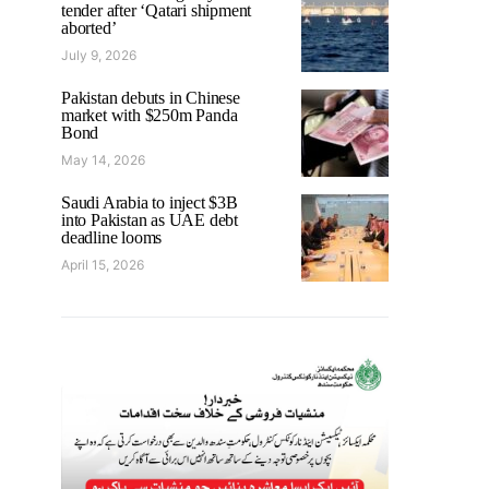
tender after ‘Qatari shipment
aborted’
July 9, 2026
Pakistan debuts in Chinese
market with $250m Panda
Bond
May 14, 2026
Saudi Arabia to inject $3B
into Pakistan as UAE debt
deadline looms
April 15, 2026