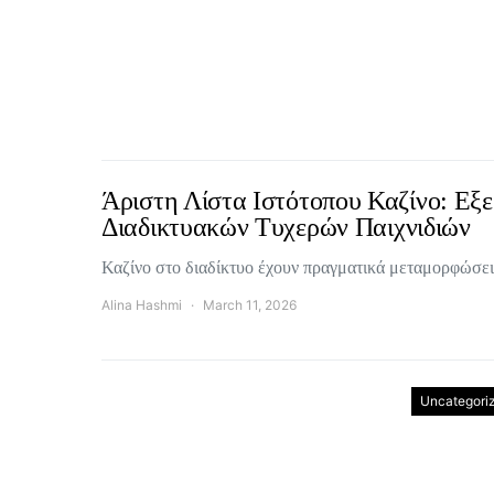
Άριστη Λίστα Ιστότοπου Καζίνο: Εξ
Διαδικτυακών Τυχερών Παιχνιδιών
Καζίνο στο διαδίκτυο έχουν πραγματικά μεταμορφώσει
Alina Hashmi
March 11, 2026
Uncategori