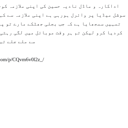
اداکارہ و ماڈل نادیہ حسین کی اپنی ملازمہ کوج
سوشل میڈیا پر وائرل ہورہی ہے اپنی ملازمہ سے کہ
تمہیں سمجھایا ہے کہ جب بجلی جھٹکے مارے تو پی
کردیا کرو لیکن تم ہر وقت موبائل میں لگی رہتی
سے ملے جلے تب
.com/p/CQvm6v0l2z_/