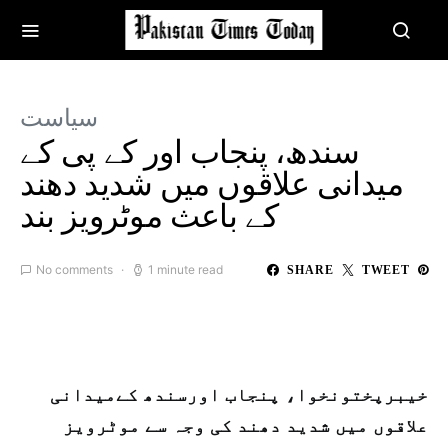
سیاست
سندھ، پنجاب اور کے پی کے
میدانی علاقوں میں شدید دھند
کے باعث موٹرویز بند
No comments
1 minute read
SHARE
TWEET
خیبرپختونخوا، پنجاب اورسندھ کےمیدانی
علاقوں میں شدید دھند کی وجہ سے موٹرویز