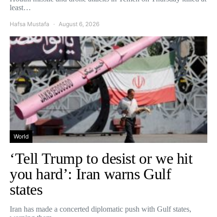
least…
Hafsa Mustafa
August 6, 2026
World
‘Tell Trump to desist or we hit
you hard’: Iran warns Gulf
states
Iran has made a concerted diplomatic push with Gulf states,