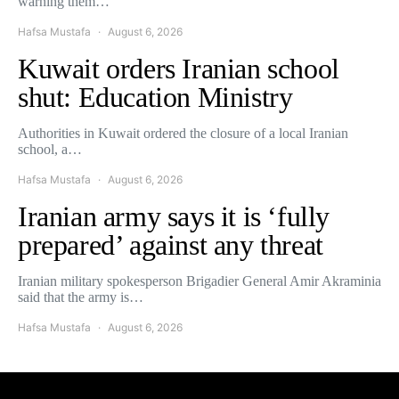
warning them…
Hafsa Mustafa
August 6, 2026
Kuwait orders Iranian school
shut: Education Ministry
Authorities in Kuwait ordered the closure of a local Iranian
school, a…
Hafsa Mustafa
August 6, 2026
Iranian army says it is ‘fully
prepared’ against any threat
Iranian military spokesperson Brigadier General Amir Akraminia
said that the army is…
Hafsa Mustafa
August 6, 2026