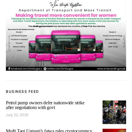
BUSINESS FEED
Petrol pump owners defer nationwide strike
after negotiations with govt
July 22, 2026
Mufti Taqi Usmani’s fatwa rules cryptocurrency