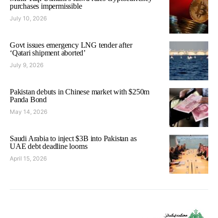
purchases impermissible
July 10, 2026
Govt issues emergency LNG tender after
‘Qatari shipment aborted’
July 9, 2026
Pakistan debuts in Chinese market with $250m
Panda Bond
May 14, 2026
Saudi Arabia to inject $3B into Pakistan as
UAE debt deadline looms
April 15, 2026