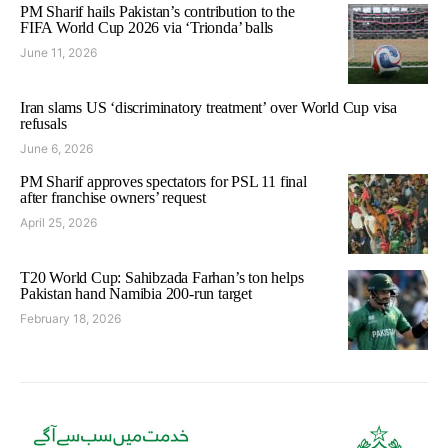
PM Sharif hails Pakistan’s contribution to the
FIFA World Cup 2026 via ‘Trionda’ balls
June 11, 2026
Iran slams US ‘discriminatory treatment’ over World Cup visa
refusals
June 6, 2026
PM Sharif approves spectators for PSL 11 final
after franchise owners’ request
April 25, 2026
T20 World Cup: Sahibzada Farhan’s ton helps
Pakistan hand Namibia 200-run target
February 18, 2026