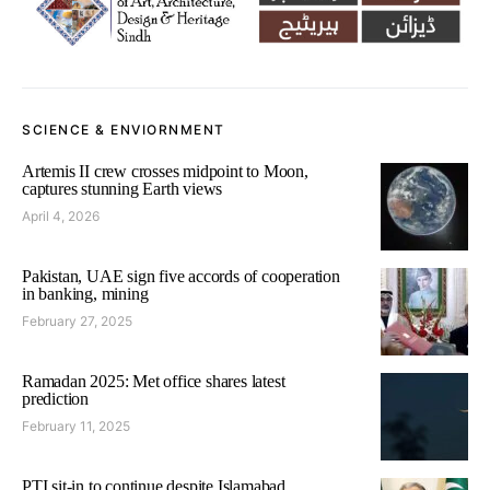
SCIENCE & ENVIORNMENT
Artemis II crew crosses midpoint to Moon,
captures stunning Earth views
April 4, 2026
Pakistan, UAE sign five accords of cooperation
in banking, mining
February 27, 2025
Ramadan 2025: Met office shares latest
prediction
February 11, 2025
PTI sit-in to continue despite Islamabad