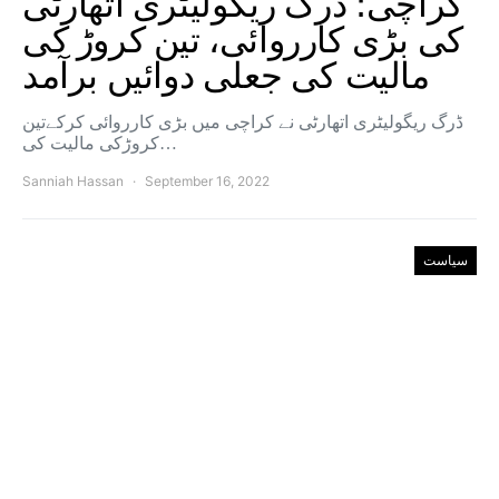
کراچی؛ ڈرگ ریگولیٹری اتھارٹی
کی بڑی کارروائی، تین کروڑ کی
مالیت کی جعلی دوائیں برآمد
ڈرگ ریگولیٹری اتھارٹی نے کراچی میں بڑی کارروائی کرکےتین
کروڑکی مالیت کی…
Sanniah Hassan
September 16, 2022
سیاست