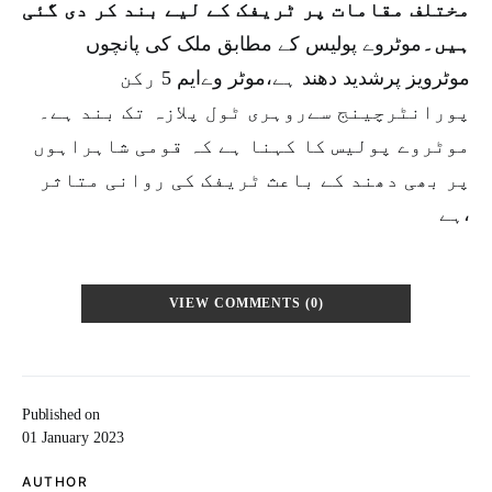
مختلف مقامات پر ٹریفک کے لیے بند کر دی گئی
ہیں۔
موٹروے پولیس کے مطابق ملک کی پانچوں
موٹرویز پرشدید دھند ہے،موٹر وےایم 5 رکن
پورانٹرچینج سےروہری ٹول پلازہ تک بند ہے۔
موٹروے پولیس کا کہنا ہے کہ قومی شاہراہوں
پر بھی دھند کے باعث ٹریفک کی روانی متاثر
ہے،
VIEW COMMENTS (0)
Published on
01 January 2023
AUTHOR